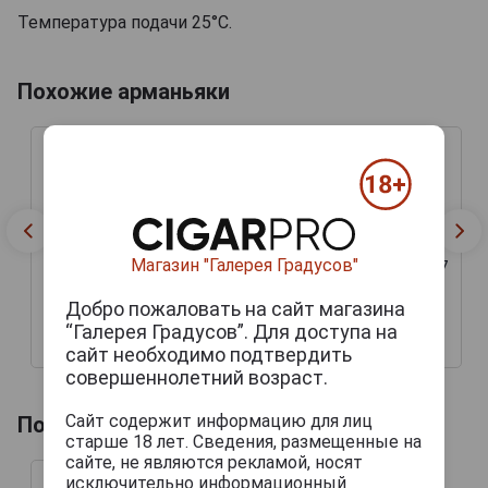
Температура подачи 25°С.
Похожие арманьяки
Магазин "Галерея Градусов"
Chateau de Laubade 1987
Chateau de Laubade 1987
Арманьяк Шато де
Арманьяк Шато де
Лобад 1987г 0.7л в
Лобад 1987г 0.7л в
Добро пожаловать на сайт магазина
деревянной упаковке
деревянной упаковке
“Галерея Градусов”. Для доступа на
11 057 руб.
16 881 руб.
сайт необходимо подтвердить
совершеннолетний возраст.
Сайт содержит информацию для лиц
Похожие напитки по году производства
старше 18 лет. Сведения, размещенные на
сайте, не являются рекламой, носят
исключительно информационный