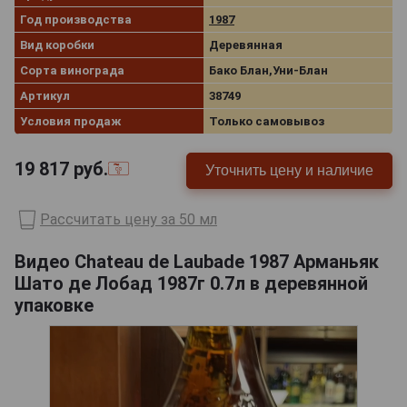
Год производства
1987
Вид коробки
Деревянная
Сорта винограда
Бако Блан,Уни-Блан
Артикул
38749
Условия продаж
Только самовывоз
19 817
руб.
Уточнить цену и наличие
Рассчитать цену за 50 мл
Видео Chateau de Laubade 1987 Арманьяк
Шато де Лобад 1987г 0.7л в деревянной
упаковке