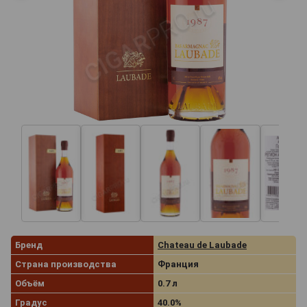
Бренд
Chateau de Laubade
Страна производства
Франция
Объём
0.7 л
Градус
40.0%