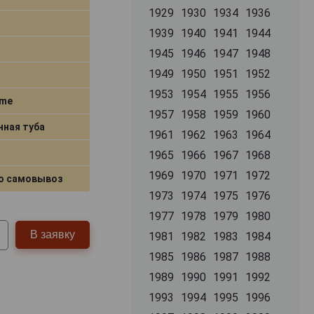
1929
1930
1934
1936
1939
1940
1941
1944
1945
1946
1947
1948
1949
1950
1951
1952
1953
1954
1955
1956
ime
1957
1958
1959
1960
нная туба
1961
1962
1963
1964
1965
1966
1967
1968
1969
1970
1971
1972
о самовывоз
1973
1974
1975
1976
1977
1978
1979
1980
В заявку
1981
1982
1983
1984
1985
1986
1987
1988
1989
1990
1991
1992
1993
1994
1995
1996