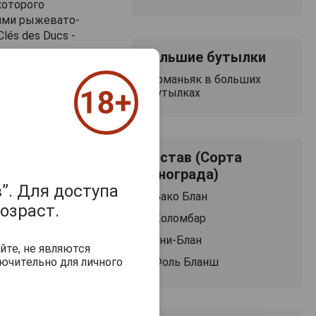
которого
оими рыжевато-
és des Ducs -
качеством
Большие бутылки
 тщательному
Арманьяк в больших
 текстурой.
бутылках
Состав (Сорта
винограда)
”. Для доступа
Бако Блан
озраст.
Коломбар
Cles des Ducs
Cles des Ducs
Уни-Блан
Millesime 2000 years
Millesime 2000 ye
йте, не являются
Арманьяк Кле де
Арманьяк Кле 
Фоль Бланш
ючительно для личного
Дюк Миллезим
Дюк Миллези
2000г 0.7л в
2000г 0.7л в
подарочной тубе
подарочной ту
Cles des Ducs
lesime 2000 years