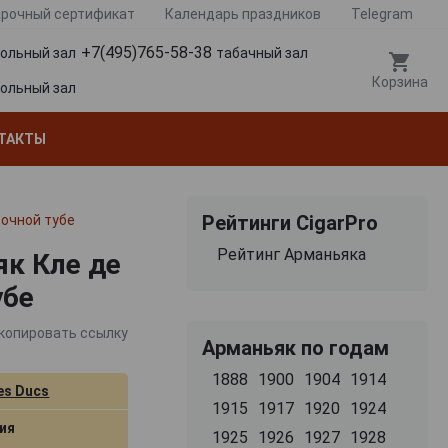
рочный сертификат
Календарь праздников
Telegram
+7(495)765-58-38
гольный зал
табачный зал
Корзина
гольный зал
ТАКТЫ
Рейтинги CigarPro
рочной тубе
Рейтинг Арманьяка
як Кле де
убе
копировать ссылку
Арманьяк по годам
1888
1900
1904
1914
es Ducs
1915
1917
1920
1924
ия
1925
1926
1927
1928