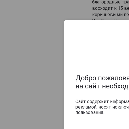
Veuve J.Goudoulin
благородные тра
восходит к 15 в
Vincent Laterrade
коричневыми пес
Yvon Fourmoy
Уни Блан. Незав
урожая. Мастер 
отбору дубовых 
Похожие арм
Добро пожаловат
на сайт необхо
Сайт содержит информац
рекламой, носят исклю
пользования.
Cles des Du
Millesime 2000