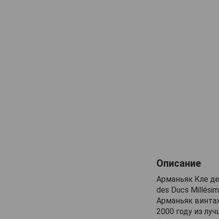
Maison Gelas
Marquis de Caussade
Marquis de Montesquiou
Marquis de Sauval
Monluc
Montal
Nismes Delclou
Prince d'Arignac
Saint Aubin
Saint-Christeau
Samalens Bas
Описание
Sempe
Арманьяк Кле де
Tresor des Rois
des Ducs Millési
Арманьяк винта
Uby
2000 году из лу