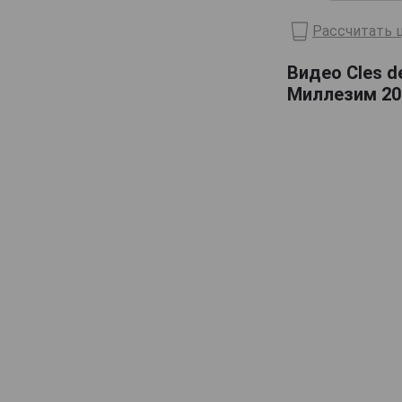
Domaine de Haubet
Рассчитать ц
Francis Darroze
Видео Cles d
Henri d'Osne
Миллезим 200
Janneau
Jean Cave
Joy
Laballe
Laberdolive
Lafontan
Laguille
Larressingle
Laterrade
Les Comtes de Cadignan
Les Delices de Juliette