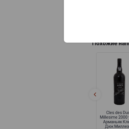
Арманьяк Кл
Дюк Милле
2000г 0.7л 
подарочной 
12 074 руб
Похожие нап
Cles des Du
Millesime 2000
Арманьяк Кл
Дюк Милле