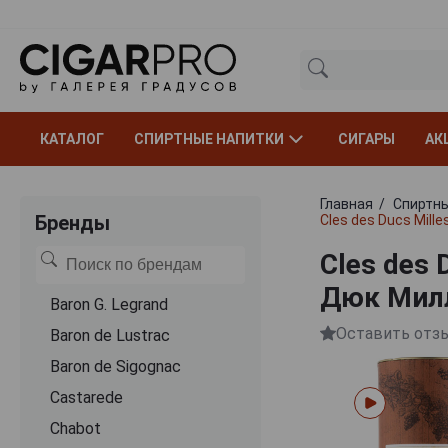
КАТАЛОГ
СПИРТНЫЕ НАПИТКИ
СИГАРЫ
АК
Главная
Спиртны
Бренды
Cles des Ducs Mill
Cles des 
Дюк Милл
Baron G. Legrand
Оставить отз
Baron de Lustrac
Baron de Sigognac
Castarede
Chabot