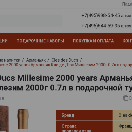
Пода
+7(495)998-54-45
алко
+7(495)644-59-95
алко
ЦИИ
ПОДАРОЧНЫЕ НАБОРЫ
ПОКУПКА И ОПЛАТА
КОН
е напитки
Арманьяк
Cles des Ducs
esime 2000 years Арманьяк Кле де Дюк Миллезим 2000г 0.7л в пода
Ducs Millesime 2000 years Армань
езим 2000г 0.7л в подарочной т
ыв
С
Бренд
Cles d
Страна
Франц
производства