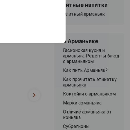
рманьяк Кле де
Элитные напитки
Дюк Миллезим
2000г 0.7л в
Элитный арманьяк
одарочной тубе
15 821 руб.
17 193 руб.
23 046 руб.
Об Арманьяке
Гасконская кухня и
арманьяк. Рецепты блюд
с арманьяком
Как пить Арманьяк?
Как прочитать этикетку
арманьяка
Коктейли с арманьяком
Марки арманьяка
Отличие арманьяка от
коньяка
Субрегионы