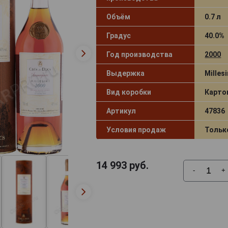
Объём
0.7 л
Градус
40.0%
Год производства
2000
Выдержка
Milles
Вид коробки
Карто
Артикул
47836
Условия продаж
Тольк
14 993
руб.
-
+