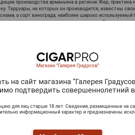
диции производства арманьяка в регионе Жер, практика 
еку. Терруары, на которых он производится, известны св
ками, а сорт винограда, наиболее широко используемый Cl
исимо от типичности года дистилляции, это обусловлено 
купажа стремился к получению мягких спиртов благодаря
бочек, насыщенных и нежных спиртов с легкой древесной
аньяки
Магазин "Галерея Градусов"
ь на сайт магазина “Галерея Градусов
димо подтвердить совершеннолетний в
ию для лиц старше 18 лет. Сведения, размещенные на са
чительно информационный характер и предназначены искл
cs
Cles des Ducs
Cles des Ducs
 years
Millesime 2000 years
Millesime 2000 years
Mil