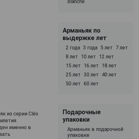
Blanche
Арманьяк по
выдержке лет
2 года
3 года
5 лет
7 лет
8 лет
10 лет
12 лет
15 лет
16 лет
18 лет
25 лет
30 лет
40 лет
50 лет
60 лет
Подарочные
к из серии Clés
упаковки
илетия.
ден именно в
Арманьяк в подарочной
вать
упаковке