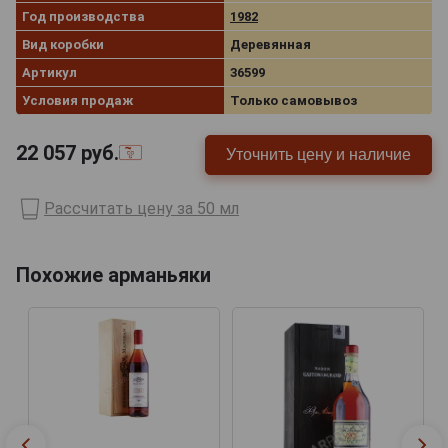
Год производства
1982
Вид коробки
Деревянная
Артикул
36599
Условия продаж
Только самовывоз
22 057
руб.
Уточнить цену и наличие
Рассчитать цену за 50 мл
Похожие арманьяки