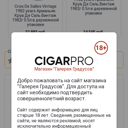
Круа Де Саль Винтаж
Croix De Salles Vintage
1982г 0.5л в деревянной
1982 years Арманьяк
упаковке
Круа Де Саль Винтаж
1982г 0.5л в деревянной
упаковке
22 883 руб.
24 595 руб.
Оцените и напишите отзыв:
Магазин "Галерея Градусов"
Добро пожаловать на сайт магазина
“Галерея Градусов”. Для доступа на
сайт необходимо подтвердить
совершеннолетний возраст.
Сайт содержит информацию для лиц
старше 18 лет. Сведения, размещенные на
сайте, не являются рекламой, носят
исключительно информационный