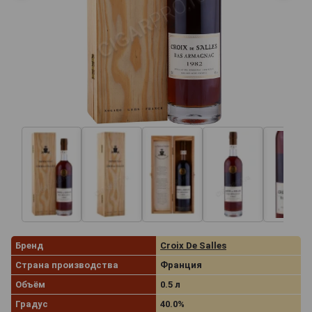
Бренд
Croix De Salles
Страна производства
Франция
Объём
0.5 л
Градус
40.0%