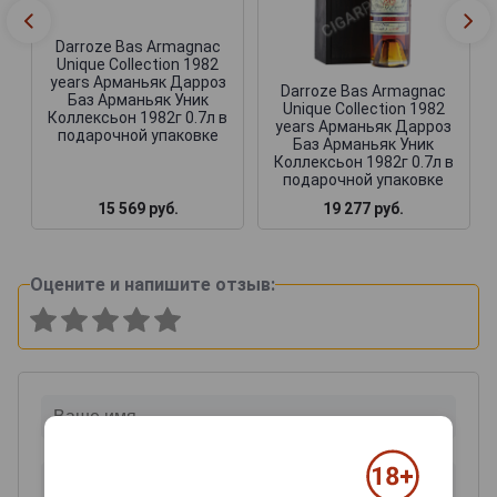
Darroze Bas Armagnac
Unique Collection 1982
years Арманьяк Дарроз
Darroze Bas Armagnac
Баз Арманьяк Уник
Unique Collection 1982
Коллексьон 1982г 0.7л в
years Арманьяк Дарроз
подарочной упаковке
Баз Арманьяк Уник
Коллексьон 1982г 0.7л в
подарочной упаковке
15 569 руб.
19 277 руб.
Оцените и напишите отзыв: