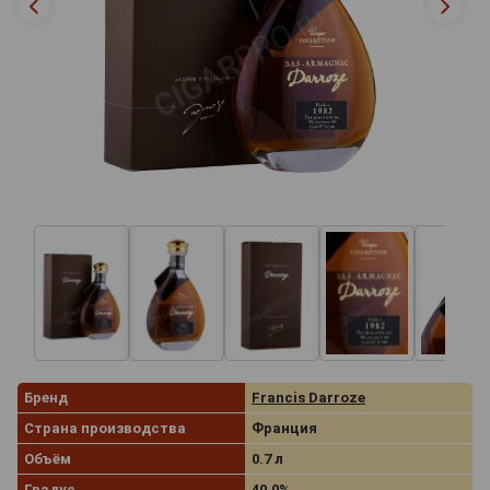
Бренд
Francis Darroze
Страна производства
Франция
Объём
0.7 л
Градус
40.0%