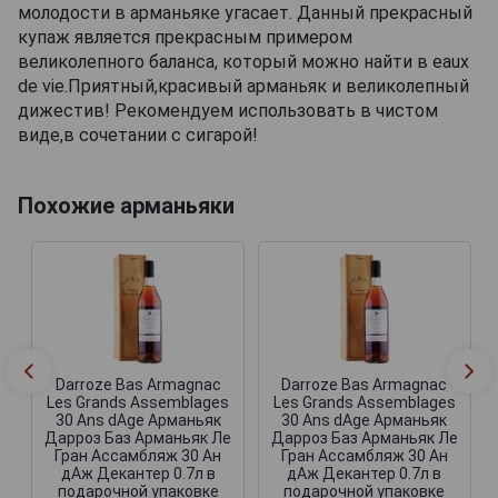
молодости в арманьяке угасает. Данный прекрасный
купаж является прекрасным примером
великолепного баланса, который можно найти в eaux
de vie.Приятный,красивый арманьяк и великолепный
дижестив! Рекомендуем использовать в чистом
виде,в сочетании с сигарой!
Похожие арманьяки
Darroze Bas Armagnac
Darroze Bas Armagnac
Les Grands Assemblages
Les Grands Assemblages
30 Ans dAge Арманьяк
30 Ans dAge Арманьяк
Дарроз Баз Арманьяк Ле
Дарроз Баз Арманьяк Ле
Гран Ассамбляж 30 Ан
Гран Ассамбляж 30 Ан
дАж Декантер 0.7л в
дАж Декантер 0.7л в
подарочной упаковке
подарочной упаковке