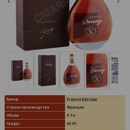
Бренд
Francis Darroze
Страна производства
Франция
Объём
0.7 л
Градус
43.0%