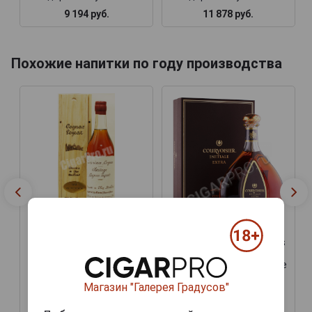
9 194 руб.
11 878 руб.
Похожие напитки по году производства
Darroze Bas Armagnac
Darroze Bas Armagnac
Les Grands Assemblages
Les Grands Assemblages
30 Ans dAge Арманьяк
30 Ans dAge Арманьяк
Дарроз Баз Арманьяк Ле
Дарроз Баз Арманьяк Ле
Гран Ассамбляж 30 Ан
Гран Ассамбляж 30 Ан
Магазин "Галерея Градусов"
дАж Декантер 0.7л в
дАж Декантер 0.7л в
подарочной упаковке
подарочной упаковке