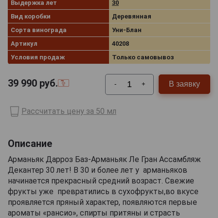
Выдержка лет
30
Вид коробки
Деревянная
Сорта винограда
Уни-Блан
Артикул
40208
Условия продаж
Только самовывоз
39 990
руб.
В заявку
-
+
Рассчитать цену за 50 мл
Описание
Арманьяк Дарроз Баз-Арманьяк Ле Гран Ассамбляж
Декантер 30 лет! В 30 и более лет у арманьяков
начинается прекрасный средний возраст. Свежие
фрукты уже превратились в сухофрукты,во вкусе
проявляется пряный характер, появляются первые
ароматы «рансио», спирты притяны и страсть