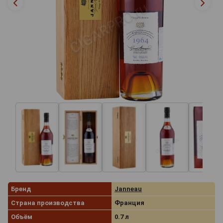
Бренд
Janneau
Страна производства
Франция
Объём
0.7 л