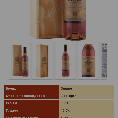
Бренд
Sempe
Страна производства
Франция
Объём
0.7 л
Градус
40.0%
Год производства
1964