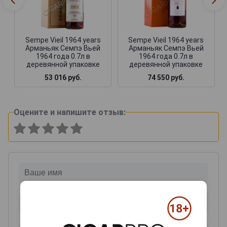
Sempe Vieil 1964 years
Sempe Vieil 1964 years
Арманьяк Семпэ Вьей
Арманьяк Семпэ Вьей
1964 года 0.7л в
1964 года 0.7л в
деревянной упаковке
деревянной упаковке
53 016 руб.
74 550 руб.
Оцените и напишите отзыв: