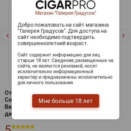
Магазин "Галерея Градусов"
Добро пожаловать на сайт магазина
“Галерея Градусов”. Для доступа на
сайт необходимо подтвердить
Armagnac Janneau
совершеннолетний возраст.
Vintage Collection 1973
years Арманьяк Жанно
Сайт содержит информацию для лиц
Винтажная Коллекция
1973г 0.7л в деревянной
старше 18 лет. Сведения, размещенные на
упаковке
сайте, не являются рекламой, носят
исключительно информационный
18 215 руб.
характер и предназначены исключительно
для личного пользования.
Отзывы на Armagnac Janneau Vintage
Collection 1973 years Арманьяк Жанно
Мне больше 18 лет
Винтажная Коллекция 1973г 0.7л в
деревянной упаковке
5