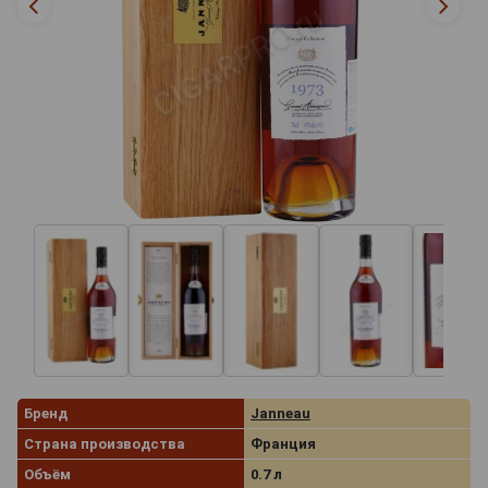
Бренд
Janneau
Страна производства
Франция
Объём
0.7 л