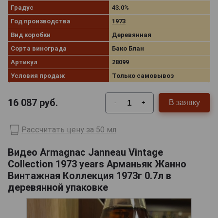
Градус
43.0%
Год производства
1973
Вид коробки
Деревянная
Сорта винограда
Бако Блан
Артикул
28099
Условия продаж
Только самовывоз
16 087
руб.
В заявку
-
+
Рассчитать цену за 50 мл
Видео Armagnac Janneau Vintage
Collection 1973 years Арманьяк Жанно
Винтажная Коллекция 1973г 0.7л в
деревянной упаковке