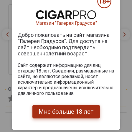
Магазин "Галерея Градусов"
Добро пожаловать на сайт магазина
“Галерея Градусов”. Для доступа на
Armagnac Sempe Vieil
сайт необходимо подтвердить
1973 years Арманьяк
Семпэ Вьей 1973 года
совершеннолетний возраст.
0.5л в деревянной
коробке
Сайт содержит информацию для лиц
18 215 руб.
старше 18 лет. Сведения, размещенные на
сайте, не являются рекламой, носят
исключительно информационный
характер и предназначены исключительно
Оцените и напишите отзыв:
для личного пользования.
Мне больше 18 лет