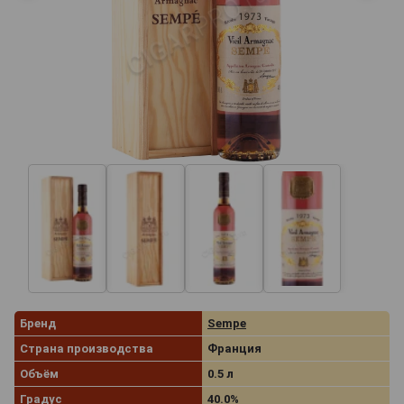
Бренд
Sempe
Страна производства
Франция
Объём
0.5 л
Градус
40.0%