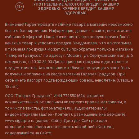
МИНЗДРАВ ПРЕДУПРЕЖДАЕТ: ЧРЕЗМЕРНОЕ
УПОТРЕБЛЕНИЕ АЛКОГОЛЯ ВРЕДИТ ВАШЕМУ
ЗДОРОВЬЮ. КУРЕНИЕ ВРЕДИТ ВАШЕМУ
ЗДОРОВЬЮ.
Внимание! Гарантировать наличие товара в магазине невозможно
без его бронирования. Информация, данная на сайте, не считается
публичной офертой. Наши специалисты проконсультируют Вас о
ценах на товар и условиях продаж. Уведомляем, что алкогольная
и табачная продукция может быть приобретена только в магазине
"Галерея Градусов" по адресу г. Москва, ул. Серпуховский вал, д. 5
ежедневно, с 10:00-22:00 Дистанционная продажа и доставка не
осуществляется. Алкогольная и табачная продукция может быть
получена и оплачена на кассе магазина Галерея Градусов. При
себе иметь паспорт подтверждающий совершеннолетие. (Старше
18 лет)
ООО "Галерея Градусов", ИНН 7725501624, является
исключительным владельцем авторских прав на материалы, в
том числе тексты, фотоматериалы, аудиоматериалы,
видеоматериалы (далее - Контент), размещенные на веб-сайте
www.cigarpro.ru (далее - Сайт). Доступ к Сайту не дает
пользователю права использовать какой-либо Контент,
содержащийся на Сайте.