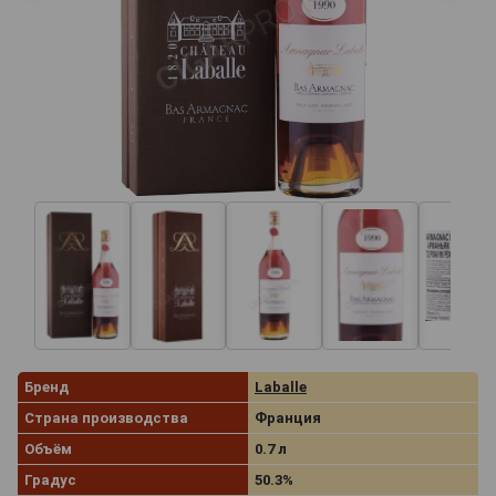
Бренд
Laballe
Страна производства
Франция
Объём
0.7 л
Градус
50.3%