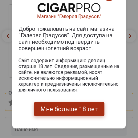
Магазин "Галерея Градусов"
Добро пожаловать на сайт магазина
“Галерея Градусов”. Для доступа на
сайт необходимо подтвердить
Laballe Bas Armagnac
совершеннолетний возраст.
1990 years Арманьяк
Лабалль Ба Арманьяк
1990г 0.7л в подарочной
Сайт содержит информацию для лиц
упаковке
старше 18 лет. Сведения, размещенные на
сайте, не являются рекламой, носят
14 045 руб.
исключительно информационный
характер и предназначены исключительно
для личного пользования.
Оцените и напишите отзыв:
Мне больше 18 лет