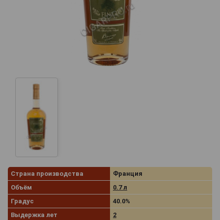
Страна производства
Франция
Объём
0.7 л
Градус
40.0%
Выдержка лет
2