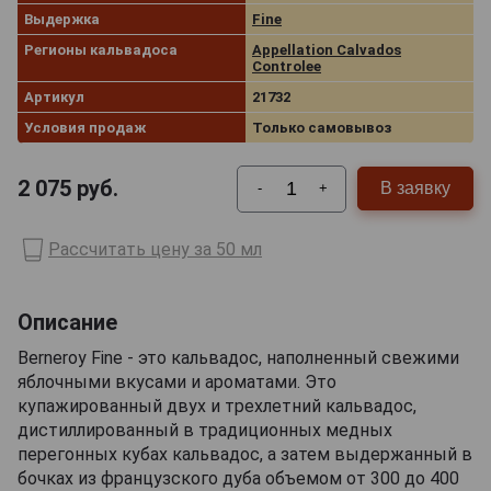
Выдержка
Fine
Регионы кальвадоса
Appellation Calvados
Controlee
Артикул
21732
Условия продаж
Только самовывоз
2 075
руб.
В заявку
-
+
Рассчитать цену за 50 мл
Описание
Berneroy Fine - это кальвадос, наполненный свежими
яблочными вкусами и ароматами. Это
купажированный двух и трехлетний кальвадос,
дистиллированный в традиционных медных
перегонных кубах кальвадос, а затем выдержанный в
бочках из французского дуба объемом от 300 до 400