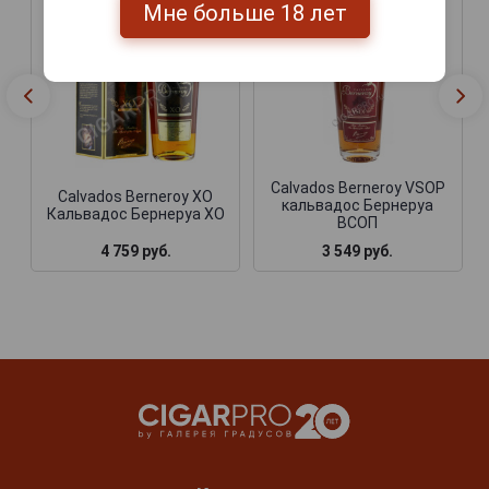
Мне больше 18 лет
Calvados Berneroy VSOP
Calvados Berneroy XO
кальвадос Бернеруа
Кальвадос Бернеруа ХО
ВСОП
4 759 руб.
3 549 руб.