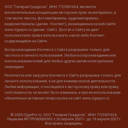
ООО "Галерея Градусов", ИНН 7725501624, является
исключительным владельцем авторских прав на материалы, в
том числе тексты, фотоматериалы, аудиоматериалы,
видеоматериалы (далее - Контент), размещенные на веб-сайте
www.cigarpro.ru (далее - Сайт). Доступ к Сайту не дает
пользователю права использовать какой-либо Контент,
содержащийся на Сайте.
Воспроизведение Контента с Сайта разрешено только для
частного и личного пользования. Любое воспроизведение или
использование копий для любых других целей категорически
запрещено.
Распечатка или загрузка Контента с Сайта разрешена только для
личного использования, а не для коммерческой деятельности.
Любая информация, относящаяся к авторскому праву или праву
собственности, не может быть изменена, и при ее использовании
обязательна активная гиперссылка на сайт www.cigarpro.ru
© 2026 CigarPro.ru, ООО "Галерея Градусов", ИНН 7725501624,
Лицензия №77РПА0003933 c 20 апреля 2007 г. до 19 апреля 2027 г.
Все права защищены.