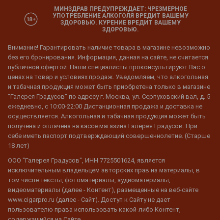
МИНЗДРАВ ПРЕДУПРЕЖДАЕТ: ЧРЕЗМЕРНОЕ
УПОТРЕБЛЕНИЕ АЛКОГОЛЯ ВРЕДИТ ВАШЕМУ
ЗДОРОВЬЮ. КУРЕНИЕ ВРЕДИТ ВАШЕМУ
ЗДОРОВЬЮ.
Внимание! Гарантировать наличие товара в магазине невозможно
без его бронирования. Информация, данная на сайте, не считается
публичной офертой. Наши специалисты проконсультируют Вас о
ценах на товар и условиях продаж. Уведомляем, что алкогольная
и табачная продукция может быть приобретена только в магазине
"Галерея Градусов" по адресу г. Москва, ул. Серпуховский вал, д. 5
ежедневно, с 10:00-22:00 Дистанционная продажа и доставка не
осуществляется. Алкогольная и табачная продукция может быть
получена и оплачена на кассе магазина Галерея Градусов. При
себе иметь паспорт подтверждающий совершеннолетие. (Старше
18 лет)
ООО "Галерея Градусов", ИНН 7725501624, является
исключительным владельцем авторских прав на материалы, в
том числе тексты, фотоматериалы, аудиоматериалы,
видеоматериалы (далее - Контент), размещенные на веб-сайте
www.cigarpro.ru (далее - Сайт). Доступ к Сайту не дает
пользователю права использовать какой-либо Контент,
содержащийся на Сайте.