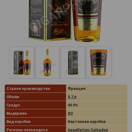
Страна производства
Франция
Объём
0.7 л
Градус
40.0%
Выдержка
XO
Вид коробки
Картонная коробка
Регионы кальвадоса
Appellation Calvados