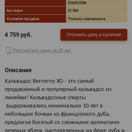
Controlee
Артикул
21734
Условия продаж
Только самовывоз
4 759
руб.
Уточнить цену и наличие
Рассчитать цену за 50 мл
Описание
Кальвадос Berneroy XO - это самый
продаваемый и популярный кальвадос из
линейки! Кальвадосные спирты
выдерживались минимально 10 лет в
небольших бочках из французского дуба,
предлагая богатый со сложными ароматами
печеных яблок, расплавленных на фоне дуба и