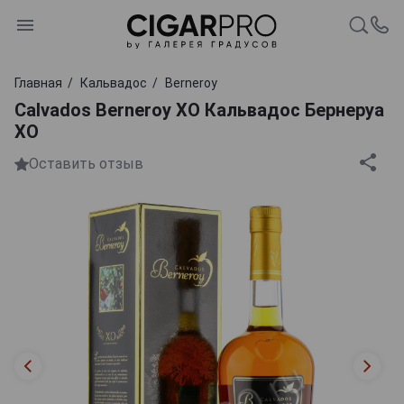
Главная
Кальвадос
Berneroy
Calvados Berneroy XO Кальвадос Бернеруа
ХО
Оставить отзыв