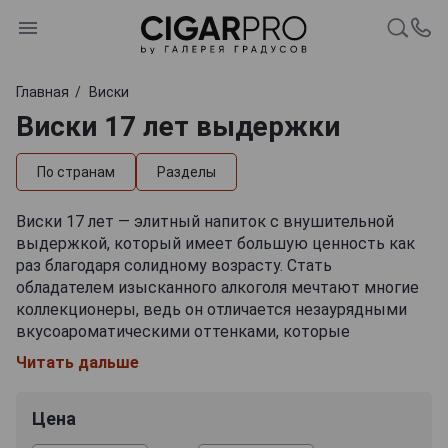
Главная
Виски
Виски 17 лет выдержки
По странам
Разделы
Виски 17 лет — элитный напиток с внушительной
выдержкой, который имеет большую ценность как
раз благодаря солидному возрасту. Стать
обладателем изысканного алкоголя мечтают многие
коллекционеры, ведь он отличается незаурядными
вкусоароматическими оттенками, которые
становятся заметны при неспешной дегустации.
Читать дальше
Особенности букета в большой степени зависят и от
состава продукта — в нем могут содержатся
Цена
разнородные зерновые спирты с минимальной
выдержкой 17 лет. Для изготовления дистиллятов