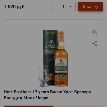
7 520
руб.
В заявку
-
+
Hart Brothers 17 years Виски Харт Бразерс
Блендед Молт Черри