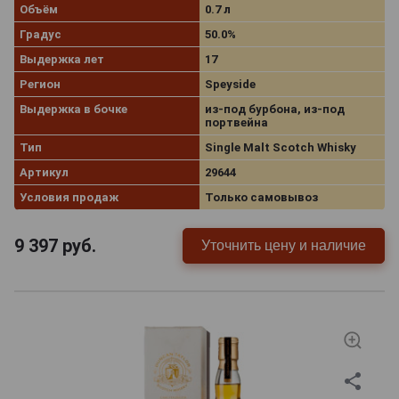
Объём
0.7 л
Градус
50.0%
Выдержка лет
17
Регион
Speyside
Выдержка в бочке
из-под бурбона, из-под
портвейна
Тип
Single Malt Scotch Whisky
Артикул
29644
Условия продаж
Только самовывоз
9 397
руб.
Уточнить цену и наличие