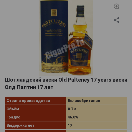
Шотландский виски Old Pulteney 17 years виски
Олд Палтни 17 лет
Страна производства
Великобритания
Объём
0.7 л
Градус
46.0%
Выдержка лет
17