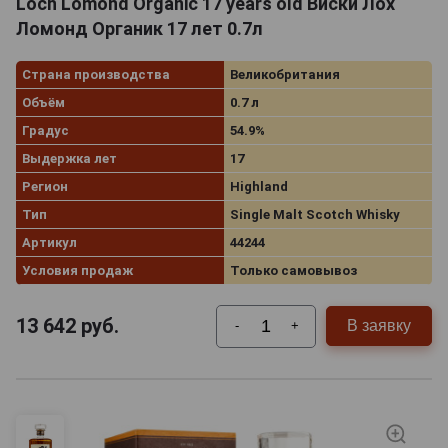
Loch Lomond Organic 17 years old Виски Лох
Ломонд Органик 17 лет 0.7л
Страна производства
Великобритания
Объём
0.7 л
Градус
54.9%
Выдержка лет
17
Регион
Highland
Тип
Single Malt Scotch Whisky
Артикул
44244
Условия продаж
Только самовывоз
13 642
руб.
В заявку
-
+