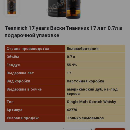
Teaninich 17 years Виски Тианиних 17 лет 0.7л в
подарочной упаковке
Страна производства
Великобритания
Объём
0.7 л
Градус
55.9%
Выдержка лет
17
Вид коробки
Картонная коробка
Выдержка в бочке
американский дуб, из-под
хереса
Тип
Single Malt Scotch Whisky
Артикул
42776
Условия продаж
Только самовывоз