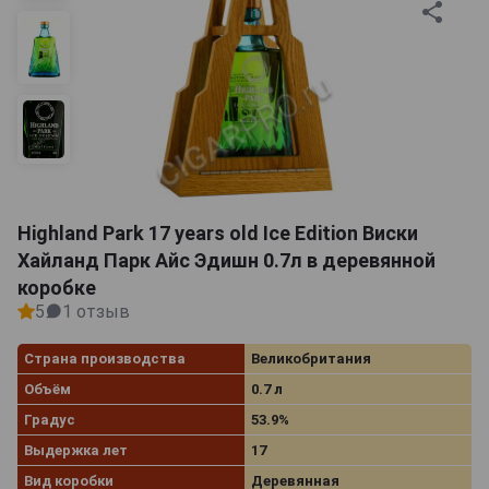
Highland Park 17 years old Ice Edition Виски
Хайланд Парк Айс Эдишн 0.7л в деревянной
коробке
5
1 отзыв
Страна производства
Великобритания
Объём
0.7 л
Градус
53.9%
Выдержка лет
17
Вид коробки
Деревянная