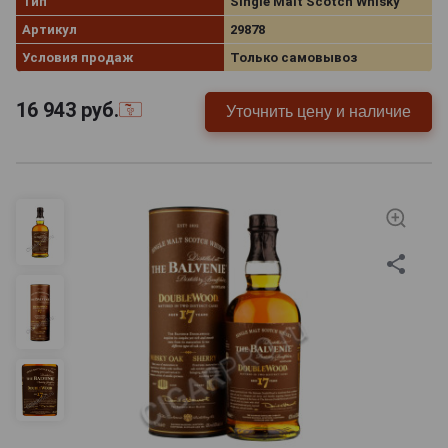
Тип
Single Malt Scotch Whisky
Артикул
29878
Условия продаж
Только самовывоз
16 943
руб.
Уточнить цену и наличие