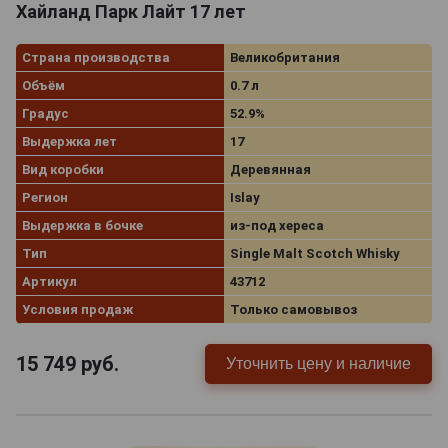
Хайланд Парк Лайт 17 лет
Страна производства
Великобритания
Объём
0.7 л
Градус
52.9%
Выдержка лет
17
Вид коробки
Деревянная
Регион
Islay
Выдержка в бочке
из-под хереса
Тип
Single Malt Scotch Whisky
Артикул
43712
Условия продаж
Только самовывоз
15 749
руб.
Уточнить цену и наличие