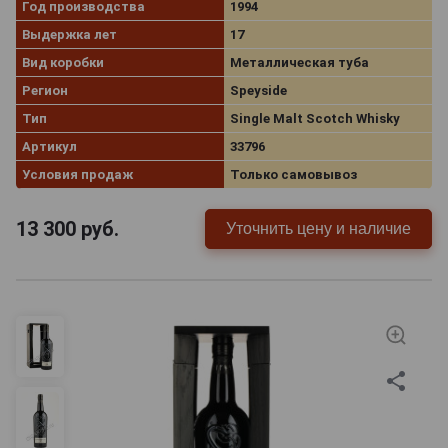
Год производства
1994
Выдержка лет
17
Вид коробки
Металлическая туба
Регион
Speyside
Тип
Single Malt Scotch Whisky
Артикул
33796
Условия продаж
Только самовывоз
13 300
руб.
Уточнить цену и наличие