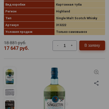
Вид коробки
Картонная туба
Регион
Highland
Тип
Single Malt Scotch Whisky
Артикул
313222
Условия продаж
Только самовывоз
18 881 руб.
В заявку
-
+
17 647 руб.