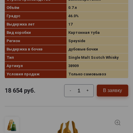
Объём
0.7 л
Градус
46.0%
Выдержка лет
17
Вид коробки
Картонная туба
Регион
Speyside
Выдержка в бочке
дубовые бочки
Тип
Single Malt Scotch Whisky
Артикул
38909
Условия продаж
Только самовывоз
18 654
руб.
В заявку
-
+