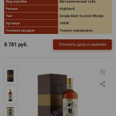
Вид коробки
Металлическая туба
Регион
Highland
Тип
Single Malt Scotch Whisky
Артикул
14978
Условия продаж
Только самовывоз
8 781
руб.
Уточнить цену и наличие