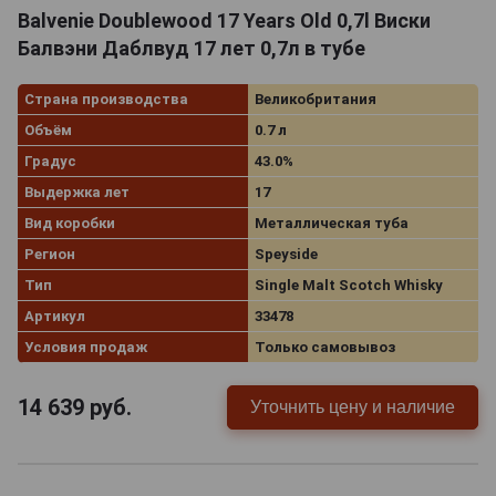
Balvenie Doublewood 17 Years Old 0,7l Виски
Балвэни Даблвуд 17 лет 0,7л в тубе
Страна производства
Великобритания
Объём
0.7 л
Градус
43.0%
Выдержка лет
17
Вид коробки
Металлическая туба
Регион
Speyside
Тип
Single Malt Scotch Whisky
Артикул
33478
Условия продаж
Только самовывоз
14 639
руб.
Уточнить цену и наличие