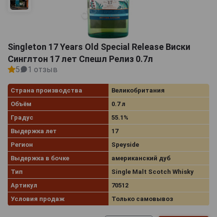
Singleton 17 Years Old Special Release Виски
Синглтон 17 лет Спешл Релиз 0.7л
5
1 отзыв
Страна производства
Великобритания
Объём
0.7 л
Градус
55.1%
Выдержка лет
17
Регион
Speyside
Выдержка в бочке
американский дуб
Тип
Single Malt Scotch Whisky
Артикул
70512
Условия продаж
Только самовывоз