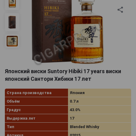
Японский виски Suntory Hibiki 17 years виски
японский Сантори Хибики 17 лет
Страна производства
Япония
Объём
0.7 л
Градус
43.0%
Выдержка лет
17
Тип
Blended Whisky
Артикул
02015