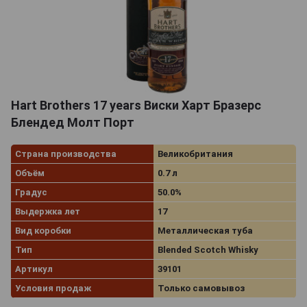
Hart Brothers 17 years Виски Харт Бразерс
Блендед Молт Порт
Страна производства
Великобритания
Объём
0.7 л
Градус
50.0%
Выдержка лет
17
Вид коробки
Металлическая туба
Тип
Blended Scotch Whisky
Артикул
39101
Условия продаж
Только самовывоз