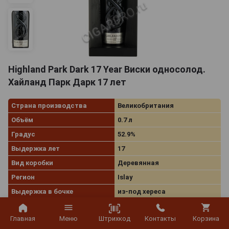
Highland Park Dark 17 Year Виски односолод.
Хайланд Парк Дарк 17 лет
Страна производства
Великобритания
Объём
0.7 л
Градус
52.9%
Выдержка лет
17
Вид коробки
Деревянная
Регион
Islay
Выдержка в бочке
из-под хереса
Тип
Single Malt Scotch Whisky
Штрихкод
Главная
Меню
Контакты
Корзина
Артикул
43711