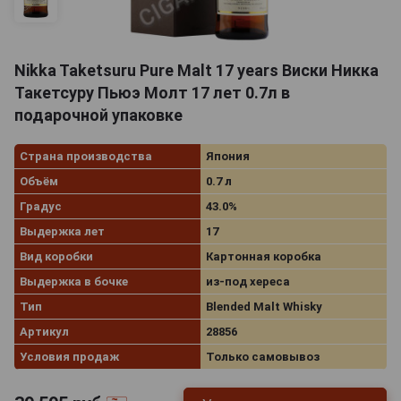
Nikka Taketsuru Pure Malt 17 years Виски Никка
Такетсуру Пьюэ Молт 17 лет 0.7л в
подарочной упаковке
Страна производства
Япония
Объём
0.7 л
Градус
43.0%
Выдержка лет
17
Вид коробки
Картонная коробка
Выдержка в бочке
из-под хереса
Тип
Blended Malt Whisky
Артикул
28856
Условия продаж
Только самовывоз