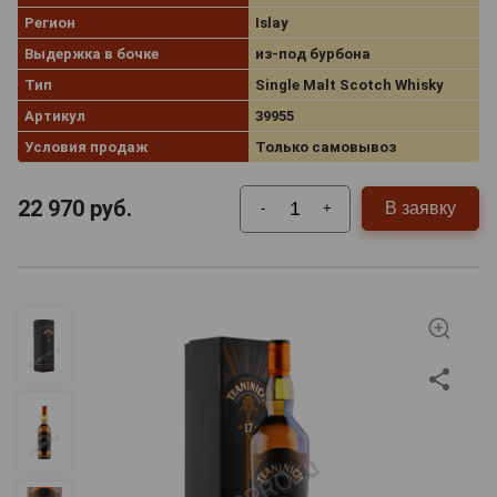
Регион
Islay
Выдержка в бочке
из-под бурбона
Тип
Single Malt Scotch Whisky
Артикул
39955
Условия продаж
Только самовывоз
22 970
руб.
В заявку
-
+