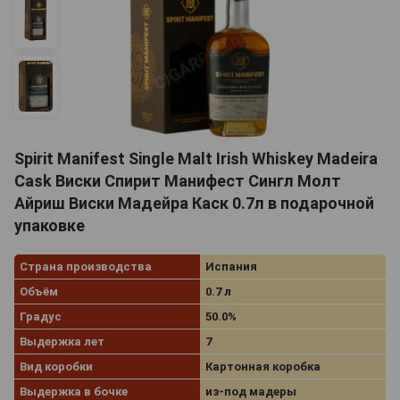
Spirit Manifest Single Malt Irish Whiskey Madeira
Cask Виски Спирит Манифест Сингл Молт
Айриш Виски Мадейра Каск 0.7л в подарочной
упаковке
Страна производства
Испания
Объём
0.7 л
Градус
50.0%
Выдержка лет
7
Вид коробки
Картонная коробка
Выдержка в бочке
из-под мадеры