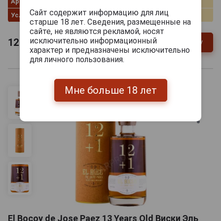
Артикул
302309
Сайт содержит информацию для лиц
Условия продаж
Только самовывоз
старше 18 лет. Сведения, размещенные на
сайте, не являются рекламой, носят
исключительно информационный
12 185
руб.
В заявку
-
+
характер и предназначены исключительно
для личного пользования.
Мне больше 18 лет
El Bocoy de Jose Paez 13 Years Old Виски Эль