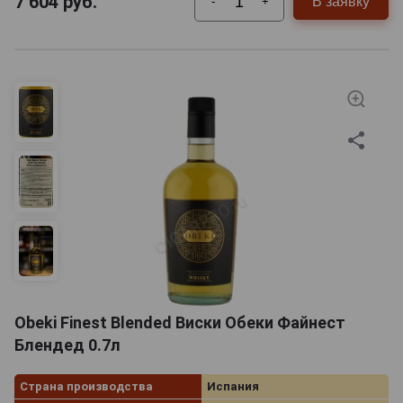
7 604
руб.
В заявку
-
+
Obeki Finest Blended Виски Обеки Файнест
Блендед 0.7л
Страна производства
Испания