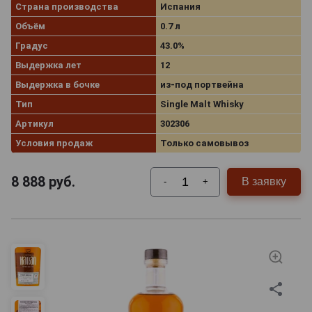
Страна производства
Испания
Объём
0.7 л
Градус
43.0%
Выдержка лет
12
Выдержка в бочке
из-под портвейна
Тип
Single Malt Whisky
Артикул
302306
Условия продаж
Только самовывоз
8 888
руб.
В заявку
-
+