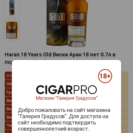
Haran 18 Years Old Виски Аран 18 лет 0.7л в
подарочной тубе
Страна производства
Испания
Объём
0.7 л
Градус
45.0%
Магазин "Галерея Градусов"
Выдержка лет
18
Вид коробки
Картонная туба
Добро пожаловать на сайт магазина
“Галерея Градусов”. Для доступа на
Выдержка в бочке
дубовые бочки
сайт необходимо подтвердить
Тип
Single Malt Whisky
совершеннолетний возраст.