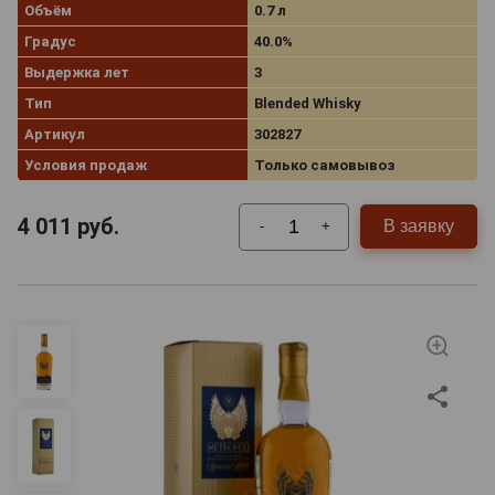
Объём
0.7 л
Градус
40.0%
Выдержка лет
3
Тип
Blended Whisky
Артикул
302827
Условия продаж
Только самовывоз
4 011
руб.
В заявку
-
+