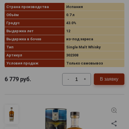
Страна производства
Испания
Объём
0.7 л
Градус
43.0%
Выдержка лет
12
Выдержка в бочке
из-под хереса
Тип
Single Malt Whisky
Артикул
302308
Условия продаж
Только самовывоз
6 779
руб.
В заявку
-
+