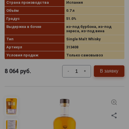
Страна производства
Испания
Объём
0.7 л
Градус
51.0%
Выдержка в бочке
из-под бурбона, из-под
хереса, из-под вина
Тип
Single Malt Whisky
Артикул
313408
Условия продаж
Только самовывоз
8 064
руб.
В заявку
-
+