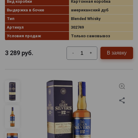
Вид коробки
Картонная коробка
Выдержка в бочке
американский дуб
Тип
Blended Whisky
Артикул
302749
Условия продаж
Только самовывоз
3 289
руб.
В заявку
-
+