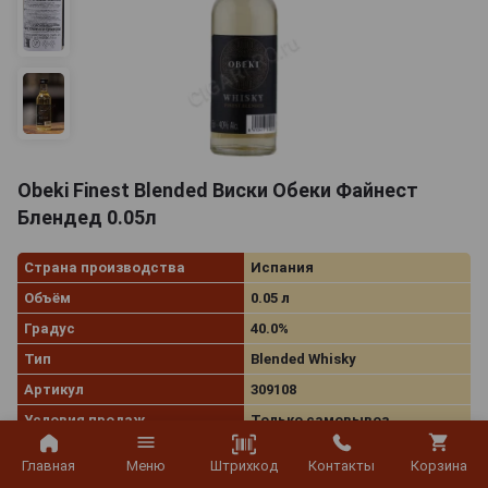
Obeki Finest Blended Виски Обеки Файнест
Блендед 0.05л
Страна производства
Испания
Объём
0.05 л
Градус
40.0%
Тип
Blended Whisky
Артикул
309108
Условия продаж
Только самовывоз
Штрихкод
Главная
Меню
Контакты
Корзина
551
руб.
В заявку
-
+