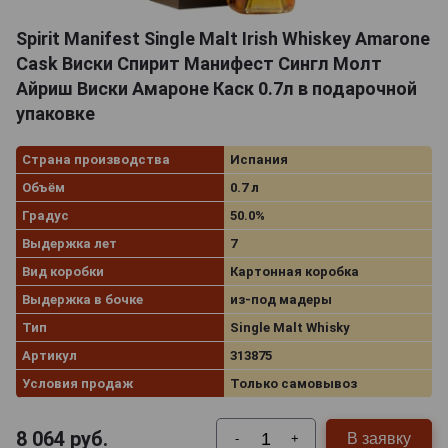
Spirit Manifest Single Malt Irish Whiskey Amarone
Cask Виски Спирит Манифест Сингл Молт
Айриш Виски Амароне Каск 0.7л в подарочной
упаковке
Страна производства
Испания
Объём
0.7 л
Градус
50.0%
Выдержка лет
7
Вид коробки
Картонная коробка
Выдержка в бочке
из-под мадеры
Тип
Single Malt Whisky
Артикул
313875
Условия продаж
Только самовывоз
8 064
руб.
В заявку
-
+