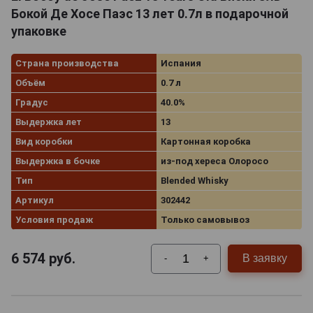
Бокой Де Хосе Паэс 13 лет 0.7л в подарочной
упаковке
Страна производства
Испания
Объём
0.7 л
Градус
40.0%
Выдержка лет
13
Вид коробки
Картонная коробка
Выдержка в бочке
из-под хереса Олоросо
Тип
Blended Whisky
Артикул
302442
Условия продаж
Только самовывоз
6 574
руб.
В заявку
-
+