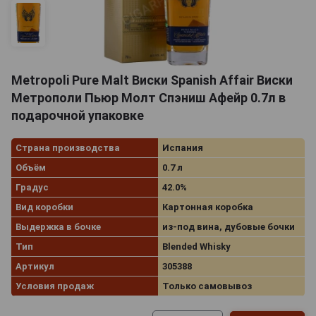
Metropoli Pure Malt Виски Spanish Affair Виски
Метрополи Пьюр Молт Спэниш Афейр 0.7л в
подарочной упаковке
Страна производства
Испания
Объём
0.7 л
Градус
42.0%
Вид коробки
Картонная коробка
Выдержка в бочке
из-под вина, дубовые бочки
Тип
Blended Whisky
Артикул
305388
Условия продаж
Только самовывоз