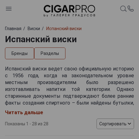
Главная
Виски
Испанский виски
Испанский виски
Бренды
Разделы
Испанский виски ведет свою официальную историю
с 1956 года, когда на законодательном уровне
местным производителям было разрешено
изготавливать напитки той категории. Однако
старинные документы подтверждают более ранние
факты создания спиртного – были найдены бутылки,
датированные 1890-ми годами. Несмотря на то, что
Читать дальше
Испания является одной из стран с наибольшим
потреблением виски в мировом рейтинге,
Показаны 1 - 28 из 28
Сортировать
направление whiskey пока только развивается. Не
повлиял на активность винокурен даже тот факт, что