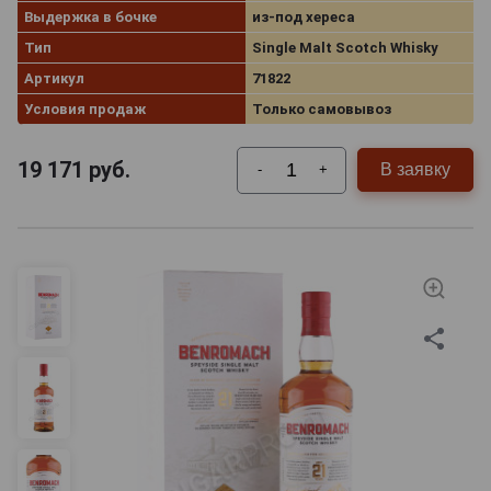
Выдержка в бочке
из-под хереса
Тип
Single Malt Scotch Whisky
Артикул
71822
Условия продаж
Только самовывоз
19 171
руб.
В заявку
-
+