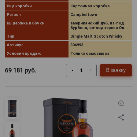
Вид коробки
Картонная коробка
Регион
Campbeltown
Выдержка в бочке
американский дуб, из-под
бурбона, из-под хереса Ол...
Тип
Single Malt Scotch Whisky
Артикул
304993
Условия продаж
Только самовывоз
69 181
руб.
В заявку
-
+