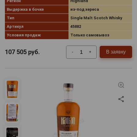
Регион
Highland
Выдержка в бочке
из-под хереса
Тип
Single Malt Scotch Whisky
Артикул
45882
Условия продаж
Только самовывоз
107 505
руб.
В заявку
-
+