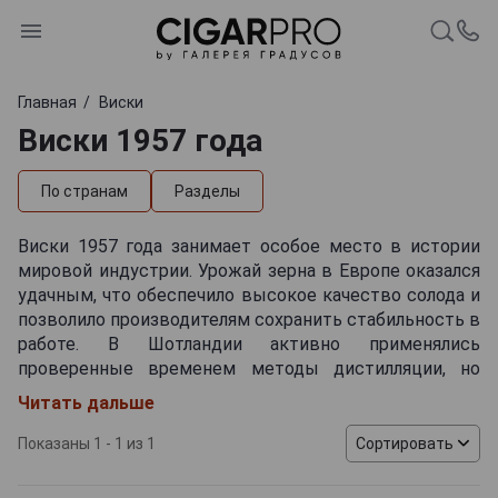
Главная
Виски
Виски 1957 года
По странам
Разделы
Виски 1957 года занимает особое место в истории
мировой индустрии. Урожай зерна в Европе оказался
удачным, что обеспечило высокое качество солода и
позволило производителям сохранить стабильность в
работе. В Шотландии активно применялись
проверенные временем методы дистилляции, но
постепенно начинались эксперименты с выдержкой
Читать дальше
и выбором бочек. Ирландские мастера оставались
верны тройной перегонке, благодаря чему напитки
Показаны 1 - 1 из 1
Сортировать
получались мягкими и гармоничными. В Америке на
фоне растущего внутреннего спроса усиливался