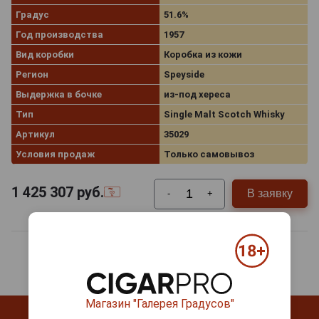
Градус
51.6%
Год производства
1957
Вид коробки
Коробка из кожи
Регион
Speyside
Выдержка в бочке
из-под хереса
Тип
Single Malt Scotch Whisky
Артикул
35029
Условия продаж
Только самовывоз
1 425 307
руб.
В заявку
-
+
Магазин "Галерея Градусов"