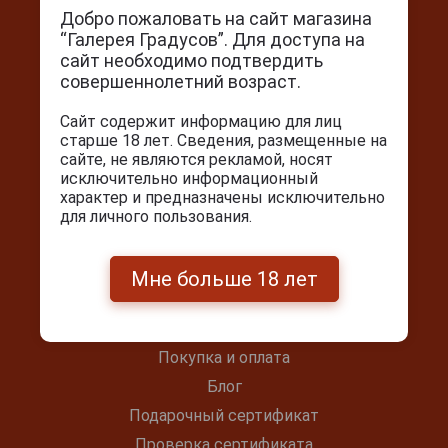
Добро пожаловать на сайт магазина
“Галерея Градусов”. Для доступа на
сайт необходимо подтвердить
совершеннолетний возраст.
Контакты
Сайт содержит информацию для лиц
г. Москва, Серпуховский вал, д. 5
старше 18 лет. Сведения, размещенные на
сайте, не являются рекламой, носят
Ежедневно с 10:00 до 22:00
исключительно информационный
+7(495) 644-59-95
характер и предназначены исключительно
для личного пользования.
info@cigarpro.ru
Мне больше 18 лет
Покупателям
Контакты
Покупка и оплата
Блог
Подарочный сертификат
Проверка сертификата