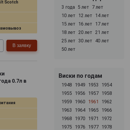
lt Scotch
3 года
5 лет
7 лет
10 лет
12 лет
14 лет
15 лет
16 лет
17 лет
самовывоз
18 лет
20 лет
21 лет
25 лет
30 лет
40 лет
В заявку
50 лет
ки
Виски по годам
ода 0.7л в
1948
1949
1953
1954
1955
1956
1957
1958
1959
1960
1961
1962
ритания
1963
1964
1965
1966
1968
1970
1971
1972
1975
1976
1977
1978