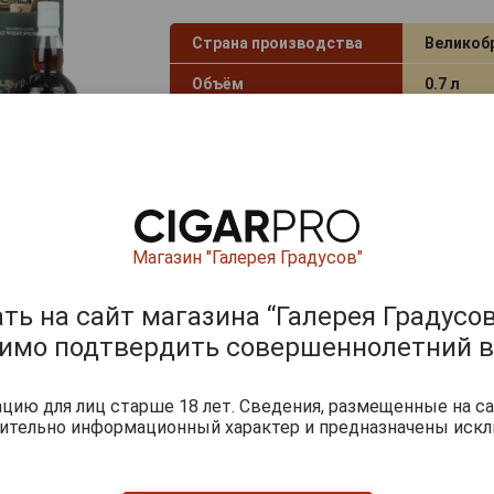
Страна производства
Великоб
Объём
0.7 л
Градус
40.0%
Год производства
1961
Вид коробки
Картонн
Регион
Speyside
Магазин "Галерея Градусов"
Тип
Single Ma
Whisky
ь на сайт магазина “Галерея Градусов
димо подтвердить совершеннолетний в
Артикул
33625
Условия продаж
Только 
ию для лиц старше 18 лет. Сведения, размещенные на са
чительно информационный характер и предназначены искл
150 082
руб.
-
+