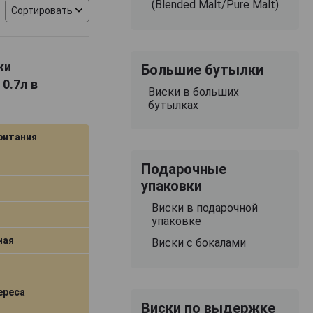
(Blended Malt/Pure Malt)
 ириса, орехов,
Сортировать
корд. Структура
онеры ценят эти
ую ценность, так
ки
Большие бутылки
роизводство еще
0.7л в
Виски в больших
бутылках
ритания
Подарочные
упаковки
Виски в подарочной
упаковке
ная
Виски с бокалами
ереса
Виски по выдержке