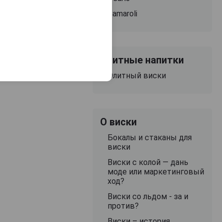
Samaroli
Элитные напитки
Элитный виски
О виски
Бокалы и стаканы для
виски
Виски с колой — дань
моде или маркетинговый
ход?
Виски со льдом - за и
против?
Виски – история