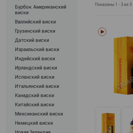
пряностей и ле
Показаны 1 - 3 из 3
Бурбон. Американский
шоколада и смо
виски
образцов — пло
Валлийский виски
экземпляры не т
как каждая бут
Грузинский виски
сохраняло ремес
Датский виски
Израильский виски
Индийский виски
Ирландский виски
Испанский виски
Итальянский виски
Канадский виски
Китайский виски
Мексиканский виски
Немецкий виски
Новая Зеландия