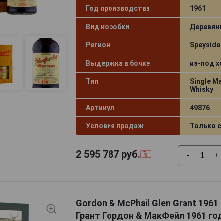
Год производства
1961
Вид коробки
Деревян
Регион
Speyside
Выдержка в бочке
из-под х
Тип
Single Ma
Whisky
Артикул
49876
Условия продаж
Только 
2 595 787
руб.
-
+
Gordon & McPhail Glen Grant 1961
Грант Гордон & МакФейл 1961 год