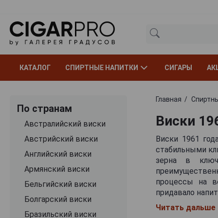
КАТАЛОГ
СПИРТНЫЕ НАПИТКИ
СИГАРЫ
АК
Главная
Спиртны
По странам
Виски 19
Австралийский виски
Австрийский виски
Виски 1961 год
стабильными кли
Английский виски
зерна в ключ
Армянский виски
преимуществен
процессы на в
Бельгийский виски
придавало напит
Болгарский виски
Читать дальше
Аромат whisky 
Бразильский виски