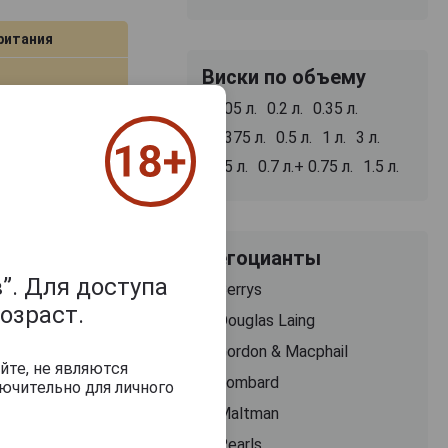
ритания
Виски по объему
0.05 л.
0.2 л.
0.35 л.
0.375 л.
0.5 л.
1 л.
3 л.
4.5 л.
0.7 л.+ 0.75 л.
1.5 л.
ая коробка
Негоцианты
lt Scotch
”. Для доступа
Berrys
озраст.
Douglas Laing
Gordon & Macphail
самовывоз
йте, не являются
Lombard
ючительно для личного
В заявку
Maltman
Pearls