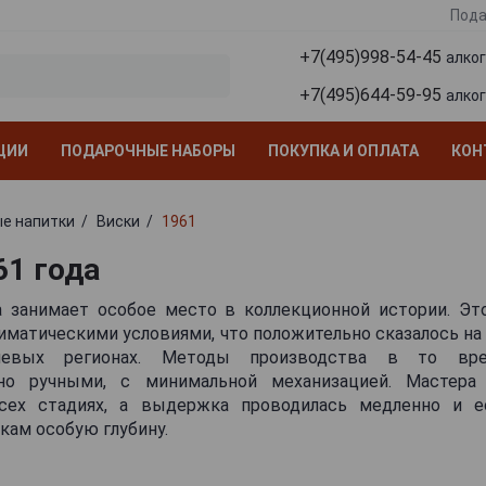
Пода
+7(495)998-54-45
алко
+7(495)644-59-95
алко
ЦИИ
ПОДАРОЧНЫЕ НАБОРЫ
ПОКУПКА И ОПЛАТА
КОН
е напитки
Виски
1961
61 года
а занимает особое место в коллекционной истории. Это
матическими условиями, что положительно сказалось на
евых регионах. Методы производства в то вре
но ручными, с минимальной механизацией. Мастера 
сех стадиях, а выдержка проводилась медленно и ес
кам особую глубину.
1961 года отличается насыщенными тонами сухофруктов