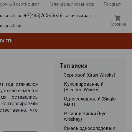
рочный сертификат
Календарь праздников
Telegram
+7(495)765-58-38
гольный зал
табачный зал
Корзина
гольный зал
ТАКТЫ
Тип виски
Зерновой (Grain Whisky)
т год отличался
Купажированный
(Blended Whisky)
 урожае ячменя и
мя оставались
Односолодовый (Single
контролировали
Malt)
тественно, что
Ржаной виски (Rye
whiskey)
Смесь односолодовых
, табака, кожи,