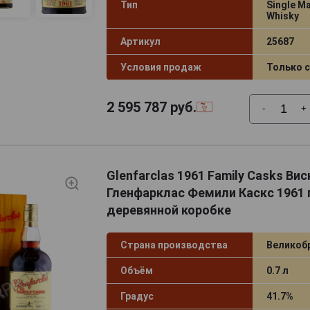
Тип
Single Ma
Whisky
Артикул
25687
Условия продаж
Только 
2 595 787
руб.
-
+
Glenfarclas 1961 Family Casks Вис
Гленфарклас Фемили Каскс 1961 г
деревянной коробке
Страна производства
Великоб
Объём
0.7 л
Градус
41.7%