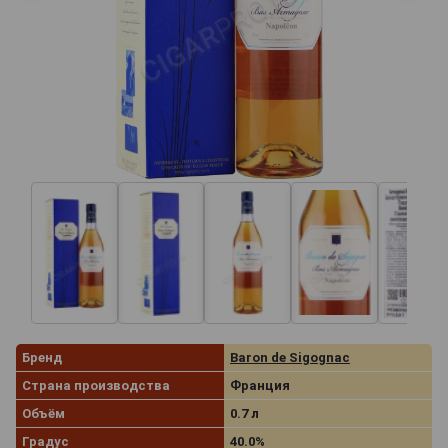
Бренд
Baron de Sigognac
Страна производства
Франция
Объём
0.7 л
Градус
40.0%