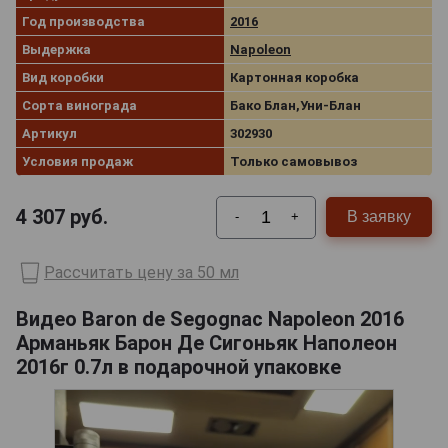
Год производства
2016
Выдержка
Napoleon
Вид коробки
Картонная коробка
Сорта винограда
Бако Блан,Уни-Блан
Артикул
302930
Условия продаж
Только самовывоз
4 307
руб.
В заявку
-
+
Рассчитать цену за 50 мл
Видео Baron de Segognac Napoleon 2016
Арманьяк Барон Де Сигоньяк Наполеон
2016г 0.7л в подарочной упаковке