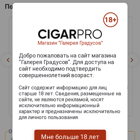
Похожие напитки по году производства
Магазин "Галерея Градусов"
Добро пожаловать на сайт магазина
“Галерея Градусов”. Для доступа на
сайт необходимо подтвердить
совершеннолетний возраст.
Baron de Segognac
Baron de Segognac
Napoleon 2016 Арманьяк
Napoleon 2016 Арманьяк
Сайт содержит информацию для лиц
Барон Де Сигоньяк
Барон Де Сигоньяк
старше 18 лет. Сведения, размещенные на
Наполеон 2016г 0.7л в
Наполеон 2016г 0.7л в
сайте, не являются рекламой, носят
подарочной упаковке
подарочной упаковке
исключительно информационный
4 690 руб.
3 857 руб.
характер и предназначены исключительно
для личного пользования.
Оцените и напишите отзыв:
Мне больше 18 лет