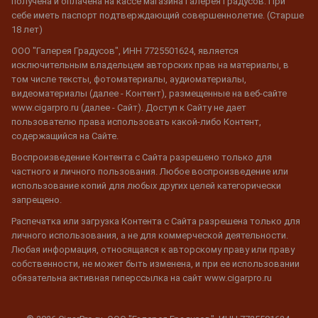
получена и оплачена на кассе магазина Галерея Градусов. При
себе иметь паспорт подтверждающий совершеннолетие. (Старше
18 лет)
ООО "Галерея Градусов", ИНН 7725501624, является
исключительным владельцем авторских прав на материалы, в
том числе тексты, фотоматериалы, аудиоматериалы,
видеоматериалы (далее - Контент), размещенные на веб-сайте
www.cigarpro.ru (далее - Сайт). Доступ к Сайту не дает
пользователю права использовать какой-либо Контент,
содержащийся на Сайте.
Воспроизведение Контента с Сайта разрешено только для
частного и личного пользования. Любое воспроизведение или
использование копий для любых других целей категорически
запрещено.
Распечатка или загрузка Контента с Сайта разрешена только для
личного использования, а не для коммерческой деятельности.
Любая информация, относящаяся к авторскому праву или праву
собственности, не может быть изменена, и при ее использовании
обязательна активная гиперссылка на сайт www.cigarpro.ru