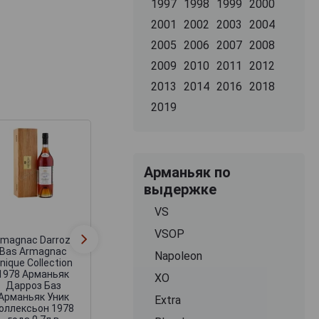
1997
1998
1999
2000
2001
2002
2003
2004
2005
2006
2007
2008
2009
2010
2011
2012
2013
2014
2016
2018
2019
Арманьяк по
выдержке
Armagnac Darroze
Armagnac Darro
VS
Bas Armagnac
Bas Armagnac
Unique Collection
Unique Collectio
VSOP
1978 Арманьяк
1978 Арманья
rmagnac Darroze
Дарроз Баз
Дарроз Баз
Bas Armagnac
Napoleon
Арманьяк Уник
Арманьяк Уни
nique Collection
Коллексьон 1978
Коллексьон 19
1978 Арманьяк
XO
года 0.7л в
года 0.7л в
Дарроз Баз
деревянной коробке
деревянной коро
Арманьяк Уник
Extra
оллексьон 1978