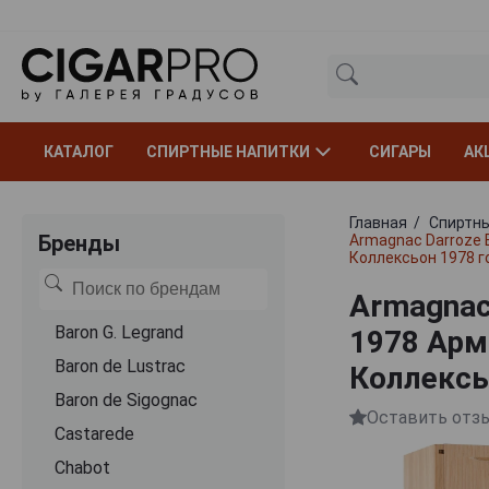
КАТАЛОГ
СПИРТНЫЕ НАПИТКИ
СИГАРЫ
АК
Главная
Спиртны
Бренды
Armagnac Darroze 
Коллексьон 1978 г
Armagnac 
Baron G. Legrand
1978 Арм
Baron de Lustrac
Коллексь
Baron de Sigognac
Оставить отз
Castarede
Chabot