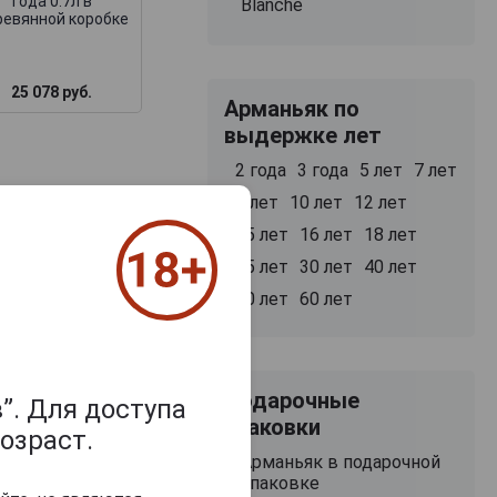
года 0.7л в
Blanche
ревянной коробке
25 078 руб.
50 427 руб.
28 555 руб.
Арманьяк по
выдержке лет
2 года
3 года
5 лет
7 лет
8 лет
10 лет
12 лет
15 лет
16 лет
18 лет
25 лет
30 лет
40 лет
50 лет
60 лет
Подарочные
”. Для доступа
упаковки
озраст.
Арманьяк в подарочной
упаковке