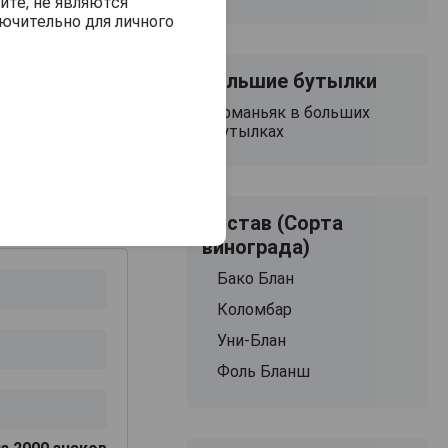
йте, не являются
ючительно для личного
Большие бутылки
Арманьяк в больших
бутылках
Состав (Сорта
винограда)
Бако Блан
Коломбар
Уни-Блан
Фоль Бланш