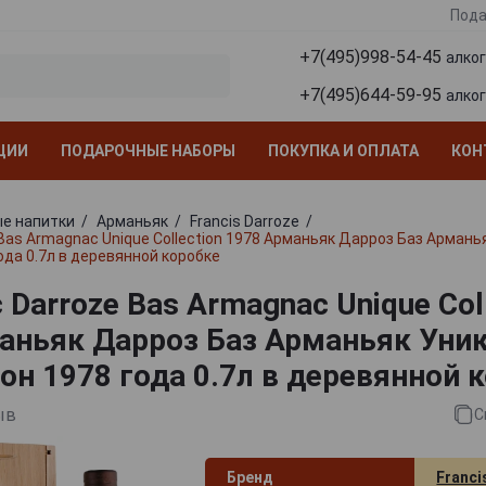
Пода
+7(495)998-54-45
алко
+7(495)644-59-95
алко
ЦИИ
ПОДАРОЧНЫЕ НАБОРЫ
ПОКУПКА И ОПЛАТА
КОН
е напитки
Арманьяк
Francis Darroze
Bas Armagnac Unique Collection 1978 Арманьяк Дарроз Баз Армань
ода 0.7л в деревянной коробке
Darroze Bas Armagnac Unique Col
аньяк Дарроз Баз Арманьяк Уни
он 1978 года 0.7л в деревянной 
ыв
С
Бренд
Franci