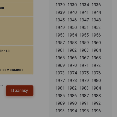
1929
1930
1934
1936
ия
1939
1940
1941
1944
1945
1946
1947
1948
1949
1950
1951
1952
1953
1954
1955
1956
1957
1958
1959
1960
1961
1962
1963
1964
янная
1965
1966
1967
1968
1969
1970
1971
1972
о самовывоз
1973
1974
1975
1976
1977
1978
1979
1980
1981
1982
1983
1984
В заявку
1985
1986
1987
1988
1989
1990
1991
1992
1993
1994
1995
1996