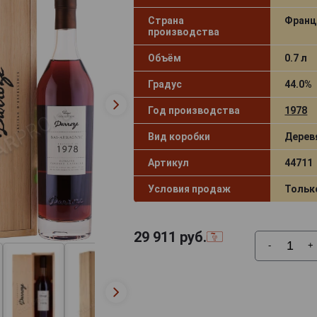
Страна
Франц
производства
Объём
0.7 л
Градус
44.0%
Год производства
1978
Вид коробки
Дерев
Артикул
44711
Условия продаж
Тольк
29 911
руб.
-
+