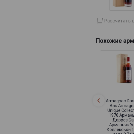
Domaine de Haubet
Francis Darroze
Рассчитать ц
Henri d'Osne
Janneau
Похожие арм
Jean Cave
Joy
Laballe
Laberdolive
Lafontan
Laguille
Larressingle
Armagnac Dar
Bas Armagn
Laterrade
Unique Collec
1978 Арман
Les Comtes de Cadignan
Дарроз Ба
Арманьяк У
Les Delices de Juliette
Коллексьон 