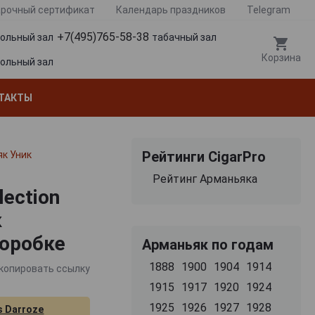
рочный сертификат
Календарь праздников
Telegram
+7(495)765-58-38
гольный зал
табачный зал
Корзина
гольный зал
ТАКТЫ
Рейтинги CigarPro
як Уник
Рейтинг Арманьяка
lection
к
коробке
Арманьяк по годам
1888
1900
1904
1914
копировать ссылку
1915
1917
1920
1924
1925
1926
1927
1928
s Darroze