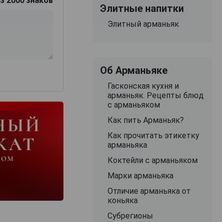
з 2000 знаков
Элитные напитки
Элитный арманьяк
Об Арманьяке
Гасконская кухня и
арманьяк. Рецепты блюд
с арманьяком
Как пить Арманьяк?
Как прочитать этикетку
арманьяка
Коктейли с арманьяком
Марки арманьяка
Отличие арманьяка от
коньяка
Субрегионы