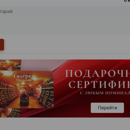
0
и
Перейти