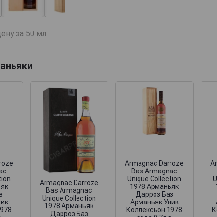
ену за 50 мл
аньяки
roze
Armagnac Darroze
A
ac
Bas Armagnac
tion
Unique Collection
U
Armagnac Darroze
ьяк
1978 Арманьяк
Bas Armagnac
з
Дарроз Баз
Unique Collection
ник
Арманьяк Уник
1978 Арманьяк
1978
Коллексьон 1978
К
Дарроз Баз