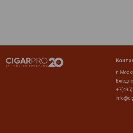
Конта
г. Моск
Ежеднев
+7(495)
info@cig