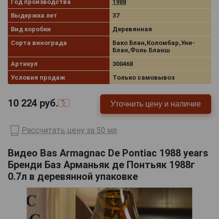
Год производства
1988
Выдержка лет
37
Вид коробки
Деревянная
Сорта винограда
Бако Блан,Коломбар,Уни-
Блан,Фоль Бланш
Артикул
300468
Условия продаж
Только самовывоз
10 224
руб.
Уточнить цену и наличие
Рассчитать цену за 50 мл
Видео Bas Armagnac De Pontiac 1988 years
Бренди Баз Арманьяк де Понтьяк 1988г
0.7л в деревянной упаковке