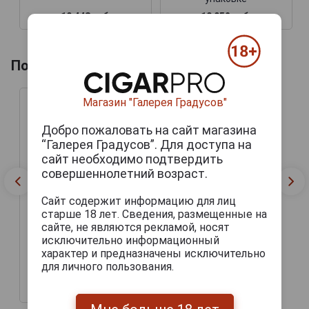
19 448 руб.
10 952 руб.
Похожие напитки по году производства
Магазин "Галерея Градусов"
Добро пожаловать на сайт магазина
“Галерея Градусов”. Для доступа на
сайт необходимо подтвердить
совершеннолетний возраст.
Сайт содержит информацию для лиц
старше 18 лет. Сведения, размещенные на
сайте, не являются рекламой, носят
Bas Armagnac De Pontiac
1988 years Бренди Баз
исключительно информационный
Арманьяк де Понтьяк
характер и предназначены исключительно
1988г 0.7л в деревянной
для личного пользования.
упаковке
8 424 руб.