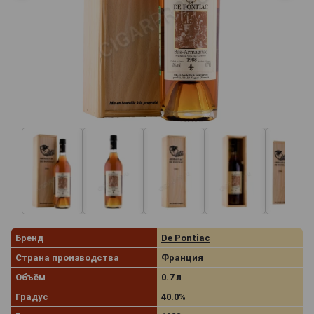
Бренд
De Pontiac
Страна производства
Франция
Объём
0.7 л
Градус
40.0%