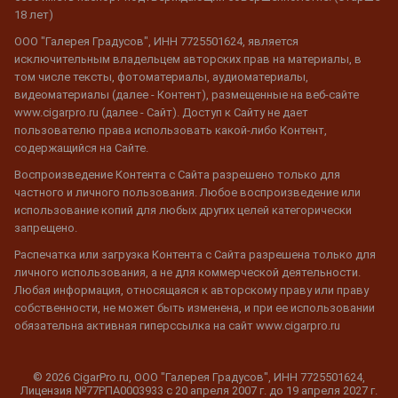
18 лет)
ООО "Галерея Градусов", ИНН 7725501624, является
исключительным владельцем авторских прав на материалы, в
том числе тексты, фотоматериалы, аудиоматериалы,
видеоматериалы (далее - Контент), размещенные на веб-сайте
www.cigarpro.ru (далее - Сайт). Доступ к Сайту не дает
пользователю права использовать какой-либо Контент,
содержащийся на Сайте.
Воспроизведение Контента с Сайта разрешено только для
частного и личного пользования. Любое воспроизведение или
использование копий для любых других целей категорически
запрещено.
Распечатка или загрузка Контента с Сайта разрешена только для
личного использования, а не для коммерческой деятельности.
Любая информация, относящаяся к авторскому праву или праву
собственности, не может быть изменена, и при ее использовании
обязательна активная гиперссылка на сайт www.cigarpro.ru
© 2026 CigarPro.ru, ООО "Галерея Градусов", ИНН 7725501624,
Лицензия №77РПА0003933 c 20 апреля 2007 г. до 19 апреля 2027 г.