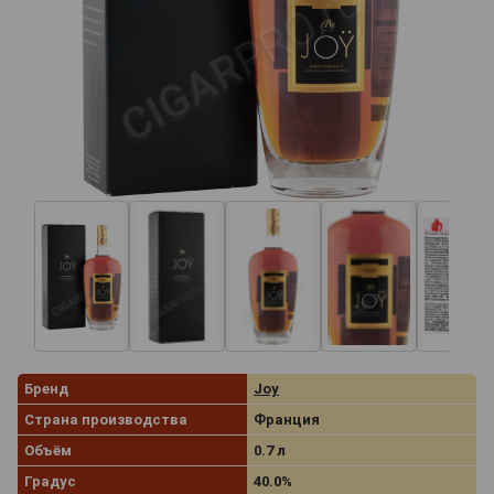
Бренд
Joy
Страна производства
Франция
Объём
0.7 л
Градус
40.0%