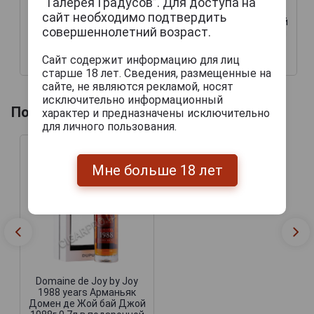
“Галерея Градусов”. Для доступа на
1988г 0.7л в подарочной
1988 years Арманьяк
сайт необходимо подтвердить
упаковке
Домен де Жой бай Джой
совершеннолетний возраст.
1988г 0.7л в подарочной
упаковке
Сайт содержит информацию для лиц
19 448 руб.
10 952 руб.
старше 18 лет. Сведения, размещенные на
сайте, не являются рекламой, носят
исключительно информационный
Похожие напитки по году производства
характер и предназначены исключительно
для личного пользования.
Мне больше 18 лет
Domaine de Joy by Joy
1988 years Арманьяк
Домен де Жой бай Джой