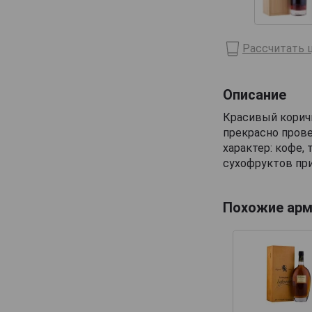
Domaine de Haubet
Francis Darroze
Рассчитать ц
Henri d'Osne
Janneau
Описание
Jean Cave
Красивый корич
Joy
прекрасно пров
характер: кофе,
Laballe
сухофруктов при
Laberdolive
Lafontan
Похожие арм
Laguille
Larressingle
Laterrade
Les Comtes de Cadignan
Les Delices de Juliette