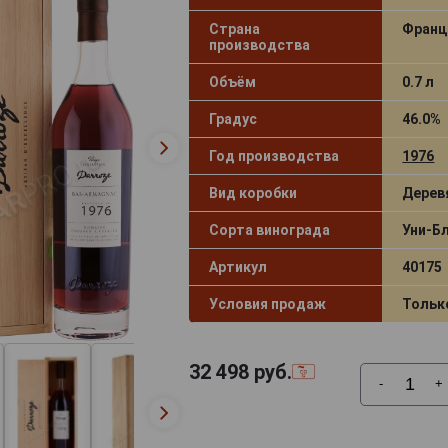
Страна
Франц
производства
Объём
0.7 л
Градус
46.0%
Год производства
1976
Вид коробки
Дерев
Сорта винограда
Уни-Б
Артикул
40175
Условия продаж
Тольк
32 498
руб.
-
+