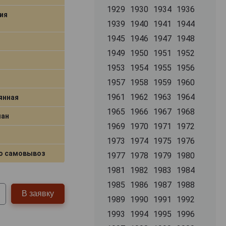
1929
1930
1934
1936
ия
1939
1940
1941
1944
1945
1946
1947
1948
1949
1950
1951
1952
1953
1954
1955
1956
1957
1958
1959
1960
1961
1962
1963
1964
янная
1965
1966
1967
1968
лан
1969
1970
1971
1972
1973
1974
1975
1976
о самовывоз
1977
1978
1979
1980
1981
1982
1983
1984
1985
1986
1987
1988
В заявку
1989
1990
1991
1992
1993
1994
1995
1996