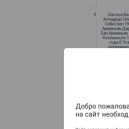
Maison Gelas
Marquis de Caussade
Darroze Ba
Armagnac Un
Marquis de Montesquiou
Collection 1
Арманьяк Да
Marquis de Sauval
Баз Арманьяк
Коллексьон 
Monluc
года 0.7л 
деревянно
Montal
упаковке
Nismes Delclou
Prince d'Arignac
26 634 руб
Saint Aubin
Saint-Christeau
Оцените и нап
Samalens Bas
Sempe
Добро пожаловат
Tresor des Rois
на сайт необхо
Uby