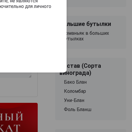
йте, не являются
ючительно для личного
Большие бутылки
Арманьяк в больших
бутылках
з 2000 знаков
Состав (Сорта
винограда)
Бако Блан
Коломбар
Уни-Блан
Фоль Бланш