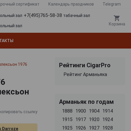
рочный сертификат
Календарь праздников
Telegram
+7(495)765-58-38
гольный зал
табачный зал
Корзина
гольный зал
ТАКТЫ
Рейтинги CigarPro
ллексьон 1976
Рейтинг Арманьяка
76
лексьон
Арманьяк по годам
1888
1900
1904
1914
копировать ссылку
1915
1917
1920
1924
1925
1926
1927
1928
s Darroze