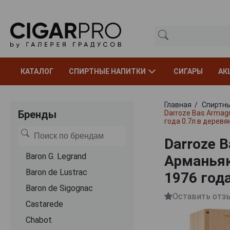
КАТАЛОГ
СПИРТНЫЕ НАПИТКИ
СИГАРЫ
АК
Главная
Спиртны
Бренды
Darroze Bas Armag
года 0.7л в деревя
Darroze B
Baron G. Legrand
Арманьяк
Baron de Lustrac
1976 год
Baron de Sigognac
Оставить отз
Castarede
Chabot