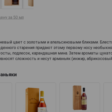
ену за 50 мл
невый цвет с золотыми и апельсиновыми бликами. Блест
еденного старения придают этому первому носу необыкн
 тосты, подлесок, карандашная мина. Затем ароматы цукат
вносят сложность и несут арманьяк (инжир, абрикосовый
аньяки