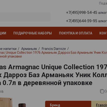
Пода
+7(495)998-54-45
алко
+7(495)644-59-95
алко
ЦИИ
ПОДАРОЧНЫЕ НАБОРЫ
ПОКУПКА И ОПЛАТА
КОН
е напитки
Арманьяк
Francis Darroze
nac Unique Collection 1976 Арманьяк Дарроз Баз Арманьяк Уник Ко
нной упаковке
as Armagnac Unique Collection 19
 Дарроз Баз Арманьяк Уник Кол
а 0.7л в деревянной упаковке
ыв
С
Бренд
Franci