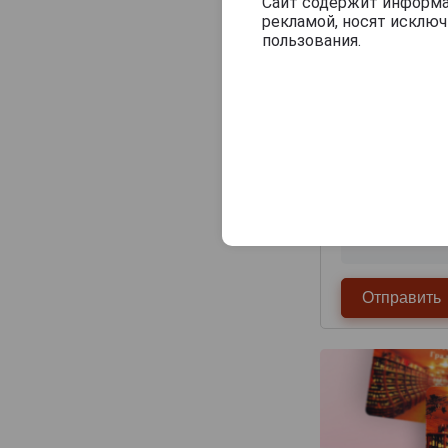
Veuve J.Goudoulin
Сайт содержит информац
рекламой, носят исклю
Vincent Laterrade
пользования.
Yvon Fourmoy