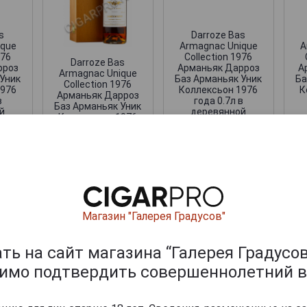
s
Darroze Bas
ique
Armagnac Unique
A
976
Collection 1976
Darroze Bas
рроз
Арманьяк Дарроз
А
Armagnac Unique
 Уник
Баз Арманьяк Уник
Ба
Collection 1976
1976
Коллексьон 1976
К
Арманьяк Дарроз
в
года 0.7л в
Баз Арманьяк Уник
й
деревянной
Коллексьон 1976
упаковке
года 0.7л в
деревянной
упаковке
.
48 621 руб.
30 440 руб.
ишите отзыв:
Магазин "Галерея Градусов"
ь на сайт магазина “Галерея Градусов
димо подтвердить совершеннолетний в