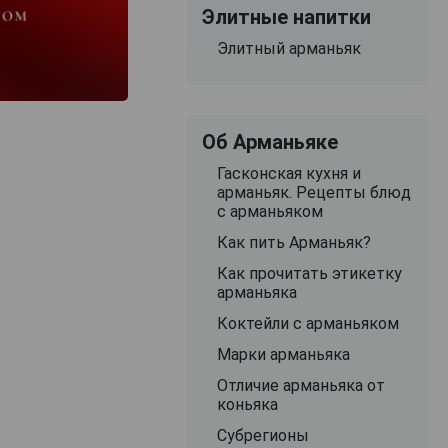
Элитные напитки
Элитный арманьяк
Об Арманьяке
Гасконская кухня и
арманьяк. Рецепты блюд
с арманьяком
Как пить Арманьяк?
Как прочитать этикетку
арманьяка
Коктейли с арманьяком
Марки арманьяка
Отличие арманьяка от
коньяка
Субрегионы