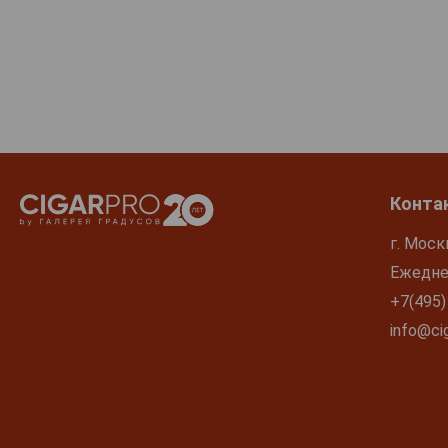
Конта
г. Моск
Ежеднев
+7(495)
info@cig