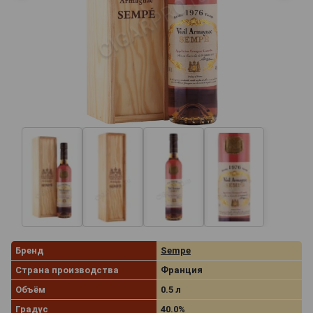
Бренд
Sempe
Страна производства
Франция
Объём
0.5 л
Градус
40.0%