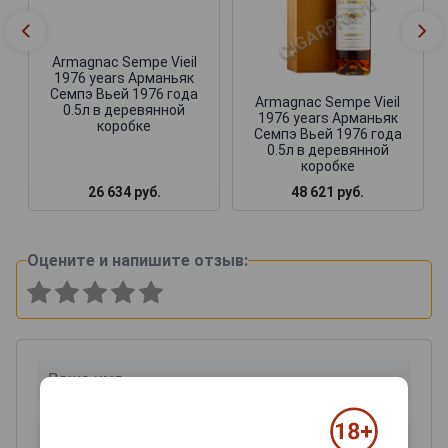
Armagnac Sempe Vieil
1976 years Арманьяк
Семпэ Вьей 1976 года
Armagnac Sempe Vieil
0.5л в деревянной
1976 years Арманьяк
коробке
Семпэ Вьей 1976 года
0.5л в деревянной
коробке
26 634 руб.
48 621 руб.
Оцените и напишите отзыв: