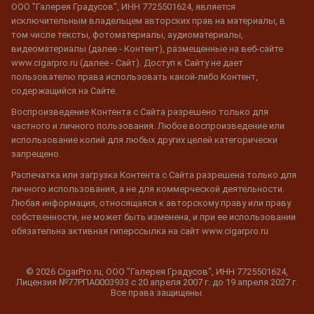
ООО "Галерея Градусов", ИНН 7725501624, является
исключительным владельцем авторских прав на материалы, в
том числе тексты, фотоматериалы, аудиоматериалы,
видеоматериалы (далее - Контент), размещенные на веб-сайте
www.cigarpro.ru (далее - Сайт). Доступ к Сайту не дает
пользователю права использовать какой-либо Контент,
содержащийся на Сайте.
Воспроизведение Контента с Сайта разрешено только для
частного и личного пользования. Любое воспроизведение или
использование копий для любых других целей категорически
запрещено.
Распечатка или загрузка Контента с Сайта разрешена только для
личного использования, а не для коммерческой деятельности.
Любая информация, относящаяся к авторскому праву или праву
собственности, не может быть изменена, и при ее использовании
обязательна активная гиперссылка на сайт www.cigarpro.ru
© 2026 CigarPro.ru, ООО "Галерея Градусов", ИНН 7725501624,
Лицензия №77РПА0003933 c 20 апреля 2007 г. до 19 апреля 2027 г.
Все права защищены.