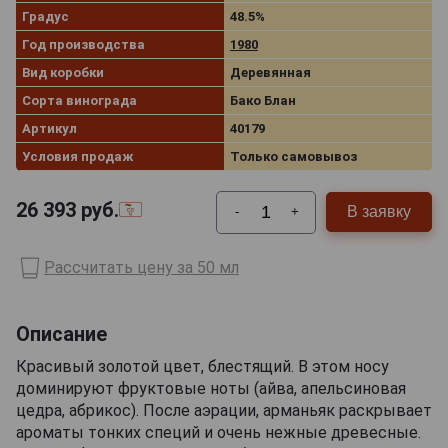
Градус
48.5%
Год производства
1980
Вид коробки
Деревянная
Сорта винограда
Бако Блан
Артикул
40179
Условия продаж
Только самовывоз
26 393
руб.
В заявку
-
+
Рассчитать цену за 50 мл
Описание
Красивый золотой цвет, блестящий. В этом носу
доминируют фруктовые ноты (айва, апельсиновая
цедра, абрикос). После аэрации, арманьяк раскрывает
ароматы тонких специй и очень нежные древесные.