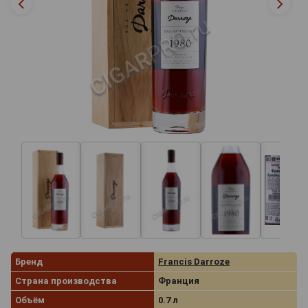
Бренд
Francis Darroze
Страна производства
Франция
Объём
0.7 л