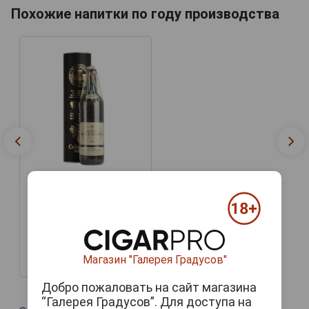
Похожие напитки по году производства
Armagnac Darroze Bas
Armagnac Unique
Collection 1980 years
Арманьяк Дарроз Баз
Арманьяк Уник
Коллексьон 1980г 0.7л в
деревянной упаковке
Магазин "Галерея Градусов"
25 725 руб.
Добро пожаловать на сайт магазина
“Галерея Градусов”. Для доступа на