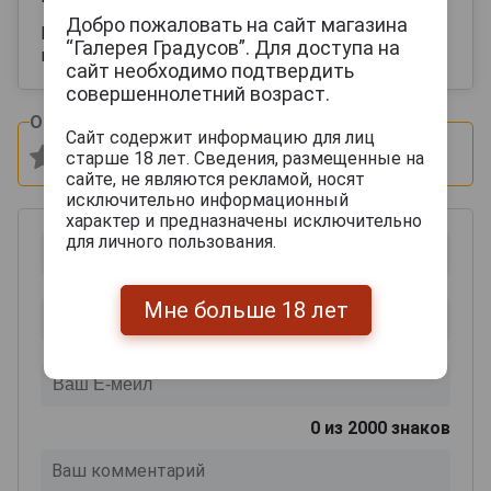
Добро пожаловать на сайт магазина
Брал в подарок , доволен покупкой Яркий
“Галерея Градусов”. Для доступа на
приятный баланс
сайт необходимо подтвердить
совершеннолетний возраст.
Оцените и напишите отзыв:
Сайт содержит информацию для лиц
старше 18 лет. Сведения, размещенные на
сайте, не являются рекламой, носят
исключительно информационный
характер и предназначены исключительно
для личного пользования.
Мне больше 18 лет
0
из 2000 знаков