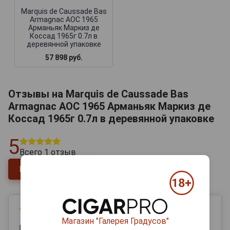
Marquis de Caussade Bas
Armagnac AOC 1965
Арманьяк Маркиз де
Коссад 1965г 0.7л в
деревянной упаковке
57 898 руб.
Отзывы на Marquis de Caussade Bas
Armagnac AOC 1965 Арманьяк Маркиз де
Коссад 1965г 0.7л в деревянной упаковке
5
Всего
1
отзыв
Напишите отзыв
19 сентября 2025
Магазин "Галерея Градусов"
Иван