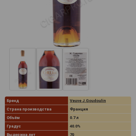
Бренд
Veuve J.Goudoulin
Страна производства
Франция
Объём
0.7 л
Градус
40.0%
Выдержка лет
70