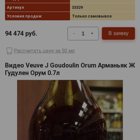
Артикул
33329
Условия продаж
Только самовывоз
94 474
руб.
В заявку
-
+
Рассчитать цену за 50 мл
Видео Veuve J Goudoulin Orum Арманьяк Ж
Гудулен Орум 0.7л