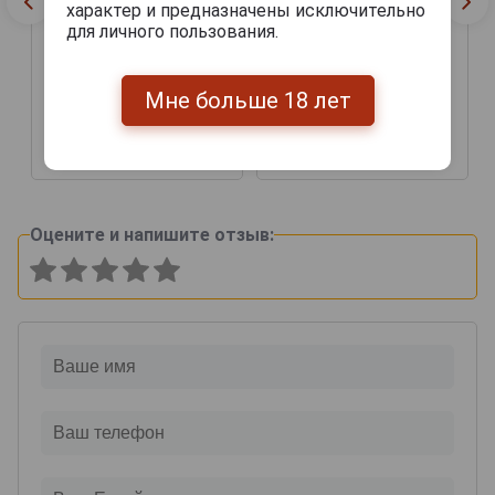
характер и предназначены исключительно
для личного пользования.
Veuve J Goudoulin Orum
Арманьяк Ж Гудулен
Орум 0.7л
Veuve J Goudoulin Orum
Мне больше 18 лет
Арманьяк Ж Гудулен
Орум 0.7л
91 626 руб.
103 811 руб.
Оцените и напишите отзыв: