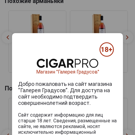
Похожие арманьяки
Veuve J Goudoulin Orum
Veuve J Goudoulin Orum
Арманьяк Ж Гудулен
Арманьяк Ж Гудулен
Орум 0.7л
Орум 0.7л
9 194 руб.
11 878 руб.
Магазин "Галерея Градусов"
Добро пожаловать на сайт магазина
Похожие напитки по году производства
“Галерея Градусов”. Для доступа на
сайт необходимо подтвердить
совершеннолетний возраст.
Сайт содержит информацию для лиц
старше 18 лет. Сведения, размещенные на
сайте, не являются рекламой, носят
исключительно информационный