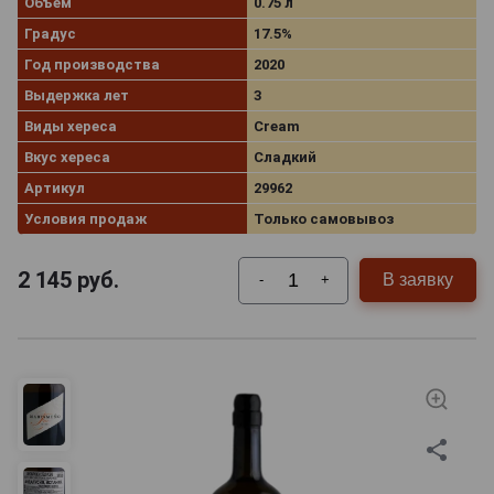
Объём
0.75 л
Градус
17.5%
Год производства
2020
Выдержка лет
3
Виды хереса
Cream
Вкус хереса
Сладкий
Артикул
29962
Условия продаж
Только самовывоз
2 145
руб.
В заявку
-
+