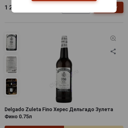
1 224
руб.
В заявку
-
+
Delgado Zuleta Fino Херес Дельгадо Зулета
Фино 0.75л