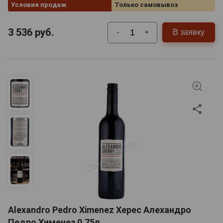
Условия продаж
Только самовывоз
3 536
руб.
В заявку
-
+
Alexandro Pedro Ximenez Херес Алехандро
Педро Хименез 0.75л