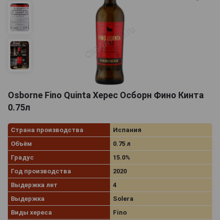
Osborne Fino Quinta Херес Осборн Фино Кинта
0.75л
Страна производства
Испания
Объём
0.75 л
Градус
15.0%
Год производства
2020
Выдержка лет
4
Выдержка
Solera
Виды хереса
Fino