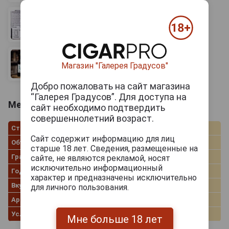
Магазин "Галерея Градусов"
Добро пожаловать на сайт магазина
“Галерея Градусов”. Для доступа на
Merito Fino Херес Мерито Фино 0.75л
сайт необходимо подтвердить
совершеннолетний возраст.
Страна производства
Испания
Сайт содержит информацию для лиц
Объём
0.75 л
старше 18 лет. Сведения, размещенные на
Градус
15.0%
сайте, не являются рекламой, носят
исключительно информационный
Год производства
2020
характер и предназначены исключительно
Вкус хереса
Fino
для личного пользования.
Артикул
302598
Условия продаж
Только самовывоз
Мне больше 18 лет