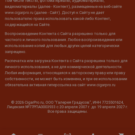
том числе тексты, фотоматериалы, аудиоматериалы,
видеоматериалы (далее - Контент), размещенные на веб-сайте
www.cigarpro.ru (далее - Сайт). Доступ к Сайту не дает
пользователю права использовать какой-либо Контент,
содержащийся на Сайте.
Воспроизведение Контента с Сайта разрешено только для
частного и личного пользования. Любое воспроизведение или
использование копий для любых других целей категорически
запрещено.
Распечатка или загрузка Контента с Сайта разрешена только для
личного использования, а не для коммерческой деятельности.
Любая информация, относящаяся к авторскому праву или праву
собственности, не может быть изменена, и при ее использовании
обязательна активная гиперссылка на сайт www.cigarpro.ru
© 2026 CigarPro.ru, ООО "Галерея Градусов", ИНН 7725501624,
Лицензия №77РПА0003933 c 20 апреля 2007 г. до 19 апреля 2027 г.
Все права защищены.