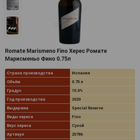
Romate Marismeno Fino Херес Ромате
Марисменьо Фино 0.75л
Страна производства
Испания
Объём
0.75 л
Градус
15.0%
Год производства
2020
Выдержка
Special Reserve
Виды хереса
Fino
Вкус хереса
Сухой
Артикул
25786