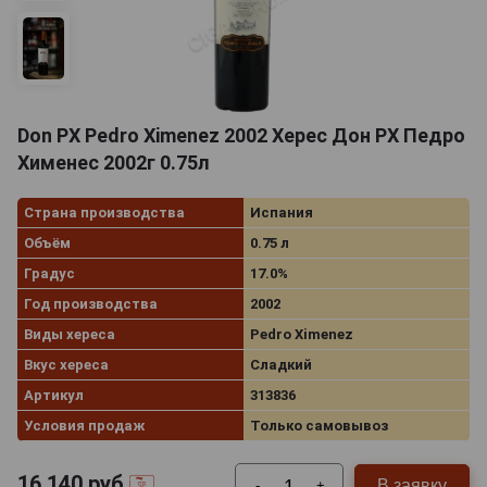
Don PX Pedro Ximenez 2002 Херес Дон РХ Педро
Хименес 2002г 0.75л
Страна производства
Испания
Объём
0.75 л
Градус
17.0%
Год производства
2002
Виды хереса
Pedro Ximenez
Вкус хереса
Сладкий
Артикул
313836
Условия продаж
Только самовывоз
16 140
руб.
В заявку
-
+