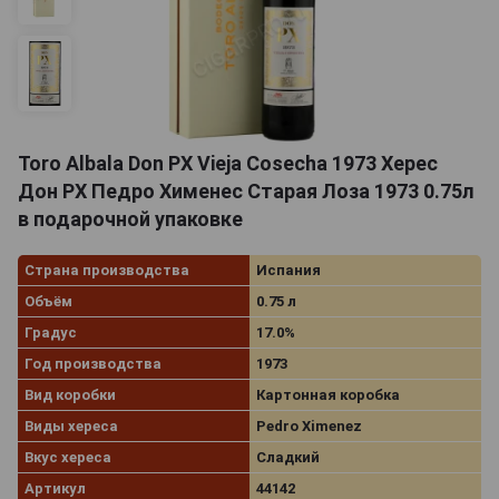
Toro Albala Don PX Vieja Cosecha 1973 Херес
Дон РХ Педро Хименес Старая Лоза 1973 0.75л
в подарочной упаковке
Страна производства
Испания
Объём
0.75 л
Градус
17.0%
Год производства
1973
Вид коробки
Картонная коробка
Виды хереса
Pedro Ximenez
Вкус хереса
Сладкий
Артикул
44142