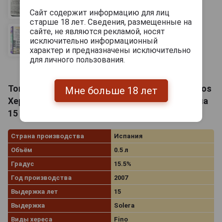
Сайт содержит информацию для лиц
старше 18 лет. Сведения, размещенные на
сайте, не являются рекламой, носят
исключительно информационный
характер и предназначены исключительно
для личного пользования.
Toro Albala Poley Fino Fino Pasado Rama 15 Anos
Мне больше 18 лет
Херес Торо Альбала Полей Фино Пасадо Рама
15 лет 0.5л
Страна производства
Испания
Объём
0.5 л
Градус
15.5%
Год производства
2007
Выдержка лет
15
Выдержка
Solera
Виды хереса
Fino