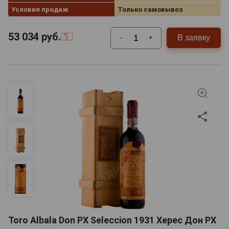
Условия продаж
Только самовывоз
53 034
руб.
В заявку
-
+
Toro Albala Don PX Seleccion 1931 Херес Дон PX