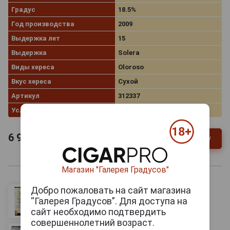
Градус
18.5%
Год производства
2009
Выдержка лет
15
Выдержка
Solera
Виды хереса
Oloroso
Вкус хереса
Сухой
Артикул
312337
Условия продаж
Только самовывоз
6 917
руб.
В заявку
-
+
Магазин "Галерея Градусов"
Добро пожаловать на сайт магазина
“Галерея Градусов”. Для доступа на
сайт необходимо подтвердить
совершеннолетний возраст.