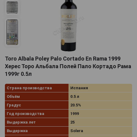
Toro Albala Poley Palo Cortado En Rama 1999
Херес Торо Альбала Полей Пало Кортадо Рама
1999г 0.5л
Страна производства
Испания
Объём
0.5 л
Градус
20.5%
Год производства
1999
Выдержка лет
25
Выдержка
Solera