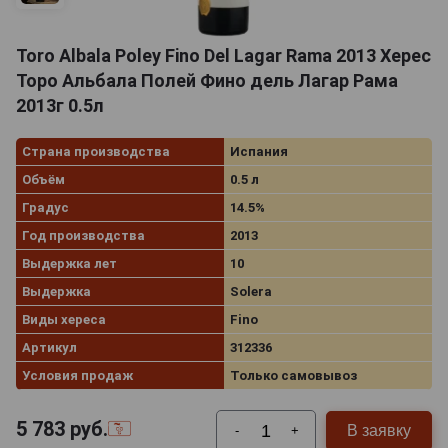
Toro Albala Poley Fino Del Lagar Rama 2013 Херес
Торо Альбала Полей Фино дель Лагар Рама
2013г 0.5л
Страна производства
Испания
Объём
0.5 л
Градус
14.5%
Год производства
2013
Выдержка лет
10
Выдержка
Solera
Виды хереса
Fino
Артикул
312336
Условия продаж
Только самовывоз
5 783
руб.
В заявку
-
+