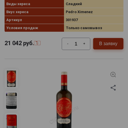
Виды хереса
Сладкий
Вкус хереса
Pedro Ximenez
Артикул
301937
Условия продаж
Только самовывоз
21 042
руб.
В заявку
-
+