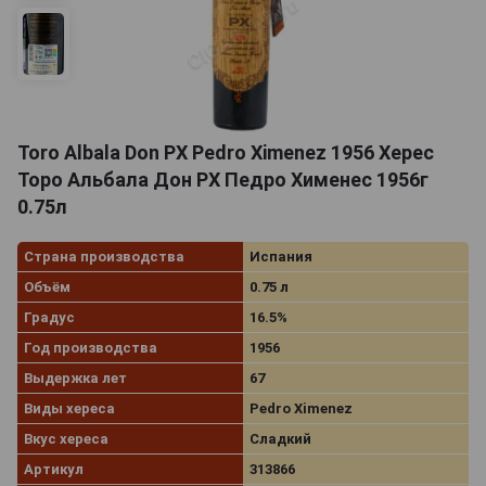
Toro Albala Don PX Pedro Ximenez 1956 Херес
Торо Альбала Дон РХ Педро Хименес 1956г
0.75л
Страна производства
Испания
Объём
0.75 л
Градус
16.5%
Год производства
1956
Выдержка лет
67
Виды хереса
Pedro Ximenez
Вкус хереса
Сладкий
Артикул
313866