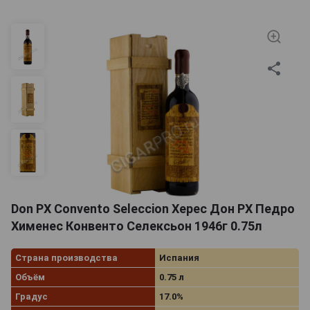
Don PX Convento Seleccion Херес Дон РХ Педро
Хименес Конвенто Селексьон 1946г 0.75л
Страна производства
Испания
Объём
0.75 л
Градус
17.0%