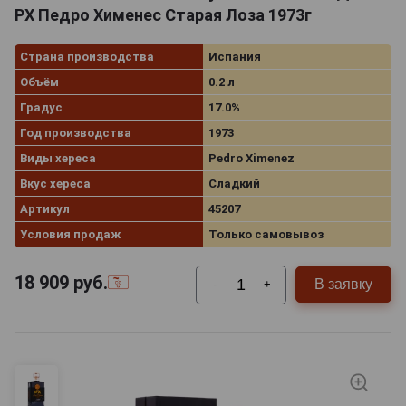
РХ Педро Хименес Старая Лоза 1973г
Страна производства
Испания
Объём
0.2 л
Градус
17.0%
Год производства
1973
Виды хереса
Pedro Ximenez
Вкус хереса
Сладкий
Артикул
45207
Условия продаж
Только самовывоз
18 909
руб.
В заявку
-
+