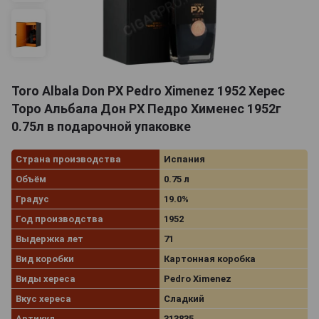
Toro Albala Don PX Pedro Ximenez 1952 Херес
Торо Альбала Дон РХ Педро Хименес 1952г
0.75л в подарочной упаковке
Страна производства
Испания
Объём
0.75 л
Градус
19.0%
Год производства
1952
Выдержка лет
71
Вид коробки
Картонная коробка
Виды хереса
Pedro Ximenez
Вкус хереса
Сладкий
Артикул
313835