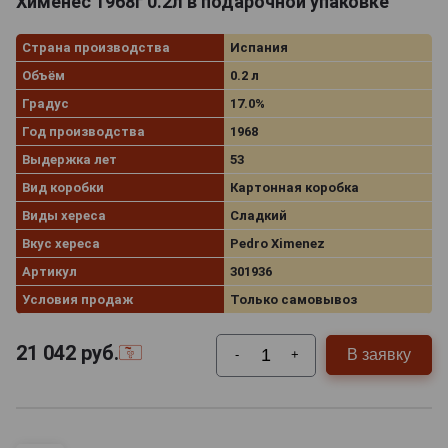
Хименес 1968г 0.2л в подарочной упаковке
Страна производства
Испания
Объём
0.2 л
Градус
17.0%
Год производства
1968
Выдержка лет
53
Вид коробки
Картонная коробка
Виды хереса
Сладкий
Вкус хереса
Pedro Ximenez
Артикул
301936
Условия продаж
Только самовывоз
21 042
руб.
В заявку
-
+