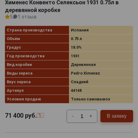
Хименес Конвенто Селексьон 1931 0.75л в
деревянной коробке
5
1 отзыв
Страна производства
Испания
Объём
0.75 л
Градус
18.0%
Год производства
1931
Вид коробки
Деревянная
Виды хереса
Pedro Ximenez
Вкус хереса
Сладкий
Артикул
44148
Условия продаж
Только самовывоз
71 400
руб.
В заявку
-
+