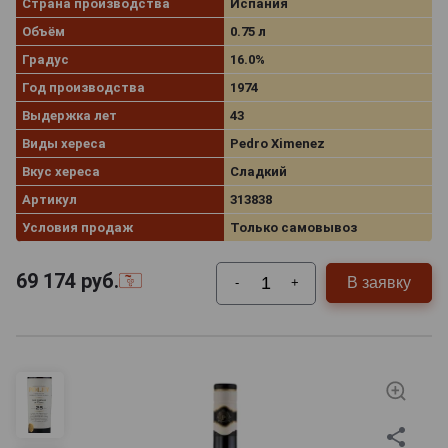
Страна производства
Испания
Объём
0.75 л
Градус
16.0%
Год производства
1974
Выдержка лет
43
Виды хереса
Pedro Ximenez
Вкус хереса
Сладкий
Артикул
313838
Условия продаж
Только самовывоз
69 174
руб.
В заявку
-
+