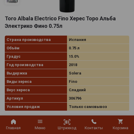
Toro Albala Electrico Fino Херес Торо Альба
Электрико Фино 0.75л
Страна производства
Испания
Объём
0.75 л
Градус
15.0%
Год производства
2018
Выдержка
Solera
Виды хереса
Fino
Вкус хереса
Сладкий
Артикул
306796
Условия продаж
Только самовывоз
5 366
руб.
В заявку
-
+
Штрихкод
Главная
Меню
Контакты
Корзина