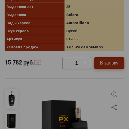
Выдержка лет
35
Выдержка
Solera
Виды хереса
Amontillado
Вкус хереса
Сухой
Артикул
312339
Условия продаж
Только самовывоз
15 782
руб.
В заявку
-
+