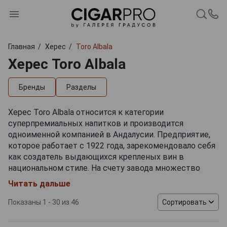
Главная
Херес
Toro Albala
Херес Toro Albala
Бренды
Разделы
Херес Toro Albala относится к категории
суперпремиальных напитков и производится
одноименной компанией в Андалусии. Предприятие,
которое работает с 1922 года, зарекомендовало себя
как создатель выдающихся крепленых вин в
национальном стиле. На счету завода множество
уникальных хересов коллекционного класса, не
Читать дальше
имеющих аналогов. Автором многочисленных
хересных сортов является современный владелец
Показаны 1 - 30 из 46
Сортировать
компании – племянник основателя Антонио Санчес,
который встал во главе производства в 1960-х годах.