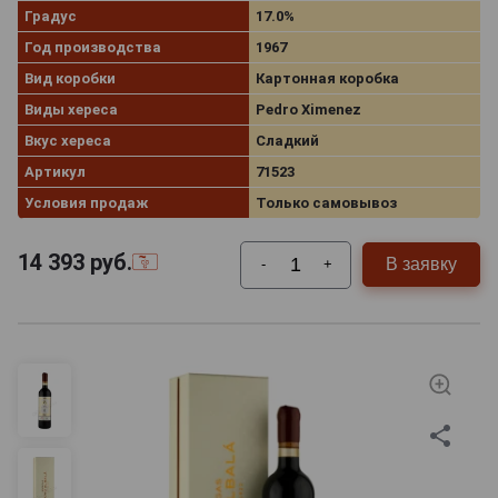
возрастом около 60-80 лет. Многие вина из линейки
Градус
17.0%
хереса Toro Albala – это коллекционные напитки,
Год производства
1967
способные развиваться в стекле до 10 и более лет.
Выразительный букет алкоголя наполнен
Вид коробки
Картонная коробка
цитрусовыми, сливочными, перечными, древесными,
Виды хереса
Pedro Ximenez
табачными и ореховыми отголосками, которые
Вкус хереса
Сладкий
являются отличительными чертами спиртных
Артикул
71523
напитков класса «люкс».
Условия продаж
Только самовывоз
14 393
руб.
В заявку
-
+