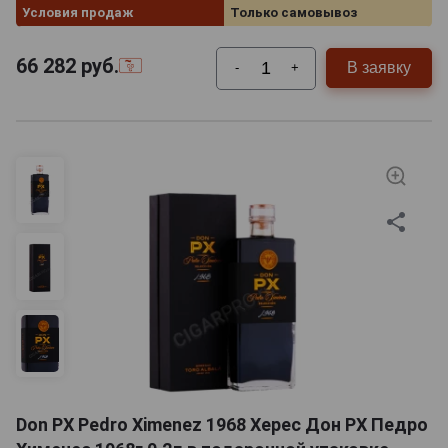
Условия продаж
Только самовывоз
66 282
руб.
В заявку
-
+
Don PX Pedro Ximenez 1968 Херес Дон РХ Педро