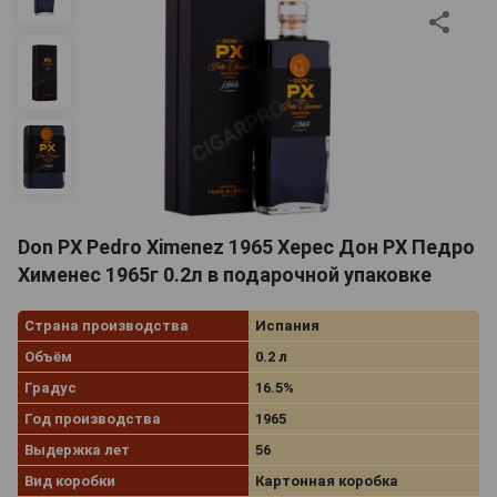
Don PX Pedro Ximenez 1965 Херес Дон РХ Педро
Хименес 1965г 0.2л в подарочной упаковке
Страна производства
Испания
Объём
0.2 л
Градус
16.5%
Год производства
1965
Выдержка лет
56
Вид коробки
Картонная коробка