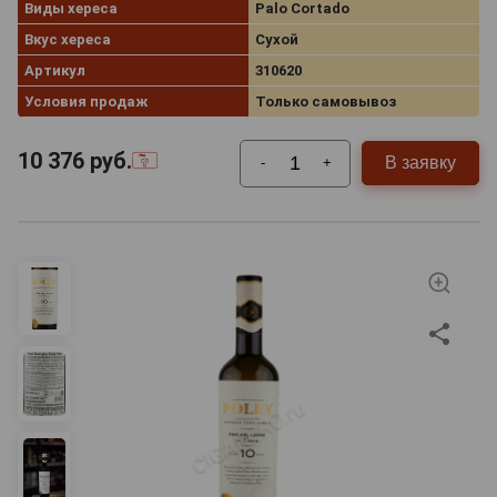
Виды хереса
Palo Cortado
Вкус хереса
Сухой
Артикул
310620
Условия продаж
Только самовывоз
10 376
руб.
В заявку
-
+