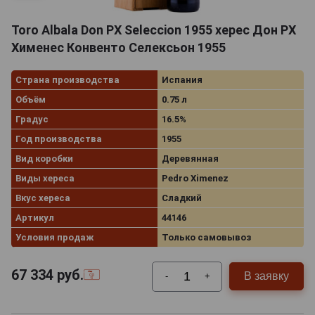
Toro Albala Don PX Seleccion 1955 херес Дон PX
Хименес Конвенто Селексьон 1955
Страна производства
Испания
Объём
0.75 л
Градус
16.5%
Год производства
1955
Вид коробки
Деревянная
Виды хереса
Pedro Ximenez
Вкус хереса
Сладкий
Артикул
44146
Условия продаж
Только самовывоз
67 334
руб.
В заявку
-
+