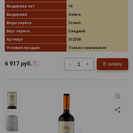
Выдержка лет
10
Выдержка
Solera
Виды хереса
Cream
Вкус хереса
Сладкий
Артикул
312338
Условия продаж
Только самовывоз
6 917
руб.
В заявку
-
+