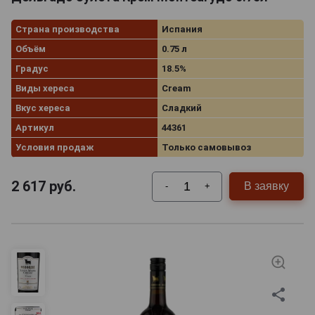
Страна производства
Испания
Объём
0.75 л
Градус
18.5%
Виды хереса
Cream
Вкус хереса
Сладкий
Артикул
44361
Условия продаж
Только самовывоз
2 617
руб.
В заявку
-
+