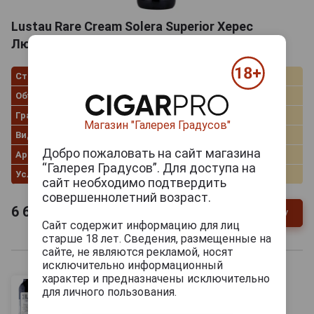
Lustau Rare Cream Solera Superior Херес
Люстау Рар Крим Солера Супериор 0.75л
Страна производства
Испания
Объём
0.75 л
Градус
20.0%
Магазин "Галерея Градусов"
Виды хереса
Cream
Добро пожаловать на сайт магазина
Артикул
42634
“Галерея Градусов”. Для доступа на
Условия продаж
Только самовывоз
сайт необходимо подтвердить
совершеннолетний возраст.
6 643
руб.
В заявку
-
+
Сайт содержит информацию для лиц
старше 18 лет. Сведения, размещенные на
сайте, не являются рекламой, носят
исключительно информационный
характер и предназначены исключительно
для личного пользования.