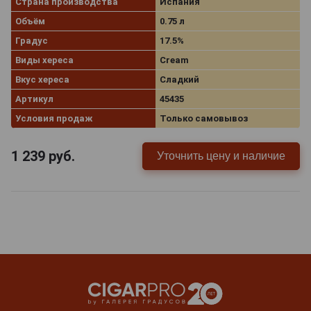
Страна производства
Испания
Объём
0.75 л
Градус
17.5%
Виды хереса
Cream
Вкус хереса
Сладкий
Артикул
45435
Условия продаж
Только самовывоз
1 239
руб.
Уточнить цену и наличие