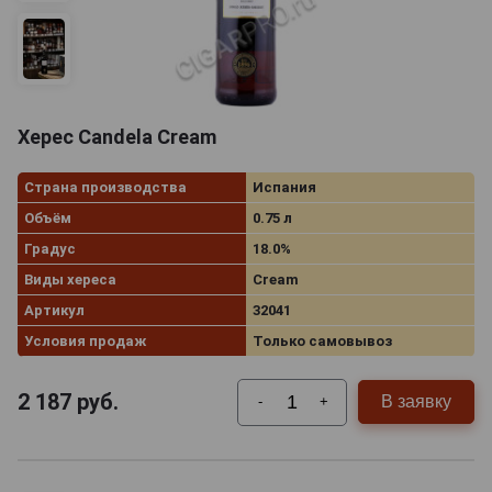
Херес Candela Cream
Страна производства
Испания
Объём
0.75 л
Градус
18.0%
Виды хереса
Cream
Артикул
32041
Условия продаж
Только самовывоз
2 187
руб.
В заявку
-
+