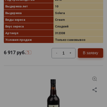
Выдержка лет
10
Выдержка
Solera
Виды хереса
Cream
Вкус хереса
Сладкий
Артикул
312338
Условия продаж
Только самовывоз
6 917
руб.
В заявку
-
+