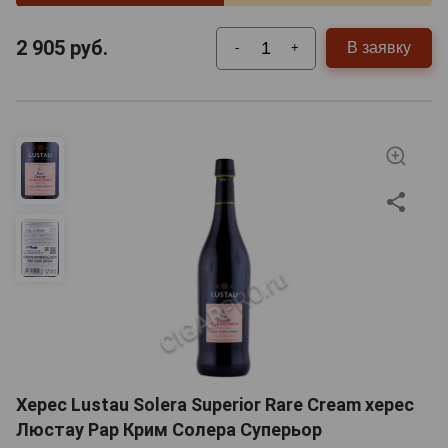
2 905
руб.
В заявку
-
+
Херес Lustau Solera Superior Rare Cream херес
Люстау Рар Крим Солера Суперьор