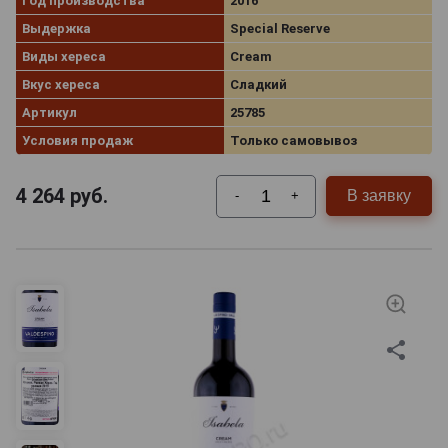
Год производства
2016
Выдержка
Special Reserve
Виды хереса
Cream
Вкус хереса
Сладкий
Артикул
25785
Условия продаж
Только самовывоз
4 264
руб.
В заявку
-
+