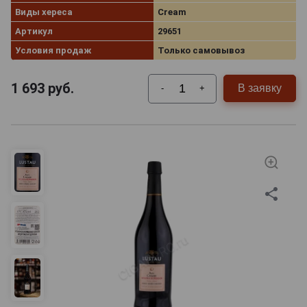
Виды хереса
Cream
Артикул
29651
Условия продаж
Только самовывоз
1 693
руб.
В заявку
-
+