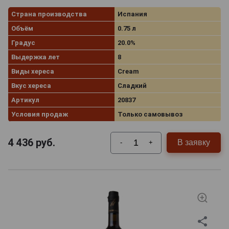
Страна производства
Испания
Объём
0.75 л
Градус
20.0%
Выдержка лет
8
Виды хереса
Cream
Вкус хереса
Сладкий
Артикул
20837
Условия продаж
Только самовывоз
4 436
руб.
В заявку
-
+