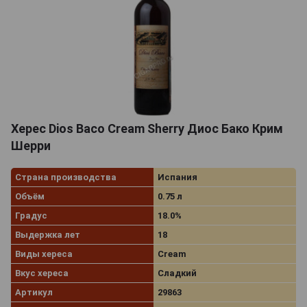
Херес Dios Baco Cream Sherry Диос Бако Крим
Шерри
Страна производства
Испания
Объём
0.75 л
Градус
18.0%
Выдержка лет
18
Виды хереса
Cream
Вкус хереса
Сладкий
Артикул
29863