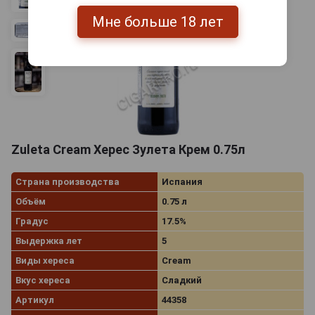
Мне больше 18 лет
Zuleta Cream Херес Зулета Крем 0.75л
Страна производства
Испания
Объём
0.75 л
Градус
17.5%
Выдержка лет
5
Виды хереса
Cream
Вкус хереса
Сладкий
Артикул
44358