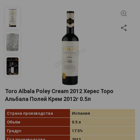
красного дерева) и насыщенный, многогранный
аромат с превалирующими отголосками сигары,
сухофруктов, ванильной сдобы. Во вкусе
чувствуются ноты сушеного абрикоса, сладких
специй, орехов, персика. Его рекомендуется подавать
к столу чуть охлажденным или при комнатной
температуре — от 15 до 20 °C. Херес Cream можно
дегустировать в роли аперитива или с
многочисленными десертами: фруктовыми,
сливочными, шоколадными.
Toro Albala Poley Cream 2012 Херес Торо
Альбала Полей Крем 2012г 0.5л
Страна производства
Испания
Объём
0.5 л
Градус
17.5%
Год производства
2012