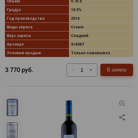
Объём
0.75 л
Градус
18.5%
Год производства
2014
Виды хереса
Cream
Вкус хереса
Сладкий
Артикул
314087
Условия продаж
Только самовывоз
3 770
руб.
В заявку
-
+