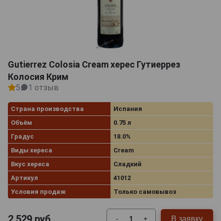
Gutierrez Colosia Cream херес Гутиеррез
Колосия Крим
5
1 отзыв
Страна производства
Испания
Объём
0.75 л
Градус
18.0%
Виды хереса
Cream
Вкус хереса
Сладкий
Артикул
41012
Условия продаж
Только самовывоз
2 529
руб.
В заявку
-
+