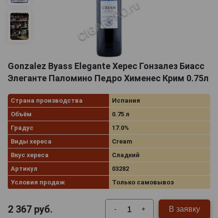
Gonzalez Byass Elegante Херес Гонзалез Биасс
Элеганте Паломино Педро Хименес Крим 0.75л
Страна производства
Испания
Объём
0.75 л
Градус
17.0%
Виды хереса
Cream
Вкус хереса
Сладкий
Артикул
03282
Условия продаж
Только самовывоз
2 367
руб.
В заявку
-
+