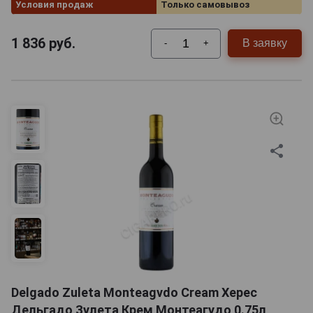
Условия продаж
Только самовывоз
1 836
руб.
В заявку
-
+
Delgado Zuleta Monteagvdo Cream Херес
Дельгадо Зулета Крем Монтеагудо 0.75л