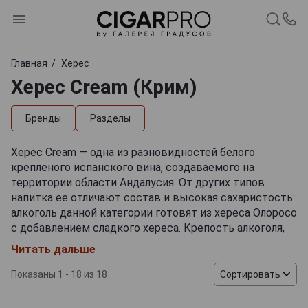
Главная
Херес
Херес Cream (Крим)
Бренды
Разделы
Херес Cream — одна из разновидностей белого
крепленого испанского вина, создаваемого на
территории области Андалусия. От других типов
напитка ее отличают состав и высокая сахаристость:
алкоголь данной категории готовят из хереса Олоросо
с добавлением сладкого хереса. Крепость алкоголя,
который редко подвергается долгой выдержке,
Читать дальше
варьируется от 17 до 20%.
Показаны 1 - 18 из 18
Сортировать
Высококачественный херес Крим демонстрирует
глубокий янтарный оттенок (часто с бликами