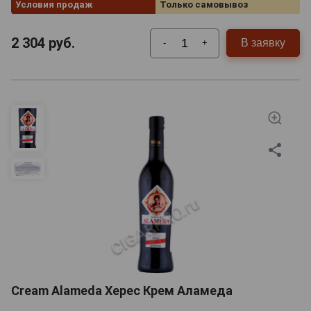
Условия продаж
Только самовывоз
2 304
руб.
В заявку
-
+
Cream Alameda Херес Крем Аламеда