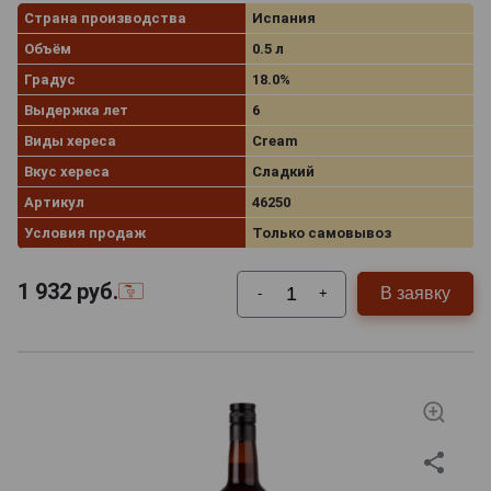
Страна производства
Испания
Объём
0.5 л
Градус
18.0%
Выдержка лет
6
Виды хереса
Cream
Вкус хереса
Сладкий
Артикул
46250
Условия продаж
Только самовывоз
1 932
руб.
В заявку
-
+