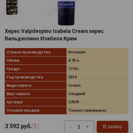
Херес Valpdespino Isabela Cream херес
Вальдеспино Изабела Крим
Страна производства
Испания
Объём
0.75 л
Градус
17.5%
Год производства
2019
Виды хереса
Cream
Вкус хереса
Сладкий
Артикул
27879
Условия продаж
Только самовывоз
3 592
руб.
В заявку
-
+