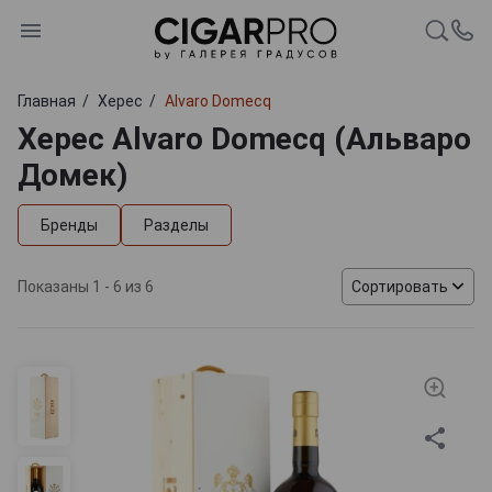
Главная
Херес
Alvaro Domecq
Херес Alvaro Domecq (Альваро
Домек)
Бренды
Разделы
Показаны 1 - 6 из 6
Сортировать