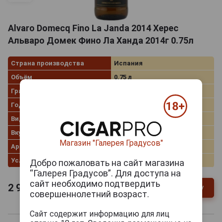
Alvaro Domecq Fino La Janda 2014 Херес
Альваро Домек Фино Ла Ханда 2014г 0.75л
Страна производства
Испания
Объём
0.75 л
Градус
15.0%
Год производства
2014
Виды хереса
Fino
Вкус хереса
Сухой
Магазин "Галерея Градусов"
Артикул
314088
Условия продаж
Только самовывоз
Добро пожаловать на сайт магазина
“Галерея Градусов”. Для доступа на
сайт необходимо подтвердить
2 974
руб.
В заявку
-
+
совершеннолетний возраст.
Сайт содержит информацию для лиц