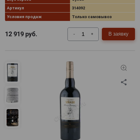
Артикул
314092
Условия продаж
Только самовывоз
12 919
руб.
В заявку
-
+