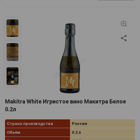
игристое вино 200 мл также приобретают
рестораторы и отельеры для декорации залов или для
заполнения мини-баров в гостиничных номерах.
Также игристое вино России 0,2 литра – это
отличный вариант напитка для первой пробы, когда
покупатель еще не знаком с творчеством компании-
производителя. Уменьшенные версии помогут Вам
выбрать подходящее игристое вино для важного
торжества с минимальными затратами.
Makitra White Игристое вино Макитра Белое
0.2л
Страна производства
Россия
Объём
0.2 л