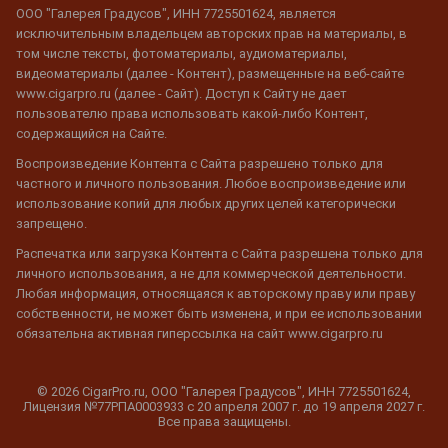
ООО "Галерея Градусов", ИНН 7725501624, является
исключительным владельцем авторских прав на материалы, в
том числе тексты, фотоматериалы, аудиоматериалы,
видеоматериалы (далее - Контент), размещенные на веб-сайте
www.cigarpro.ru (далее - Сайт). Доступ к Сайту не дает
пользователю права использовать какой-либо Контент,
содержащийся на Сайте.
Воспроизведение Контента с Сайта разрешено только для
частного и личного пользования. Любое воспроизведение или
использование копий для любых других целей категорически
запрещено.
Распечатка или загрузка Контента с Сайта разрешена только для
личного использования, а не для коммерческой деятельности.
Любая информация, относящаяся к авторскому праву или праву
собственности, не может быть изменена, и при ее использовании
обязательна активная гиперссылка на сайт www.cigarpro.ru
© 2026 CigarPro.ru, ООО "Галерея Градусов", ИНН 7725501624,
Лицензия №77РПА0003933 c 20 апреля 2007 г. до 19 апреля 2027 г.
Все права защищены.