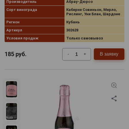
Производитель
Абрау-Дюрсо
Сорт винограда
Каберне Совиньон, Мерло,
Рислинг, Уни Блан, Шардоне
Регион
Кубань
Артикул
302628
Условия продаж
Только самовывоз
185
руб.
В заявку
-
+