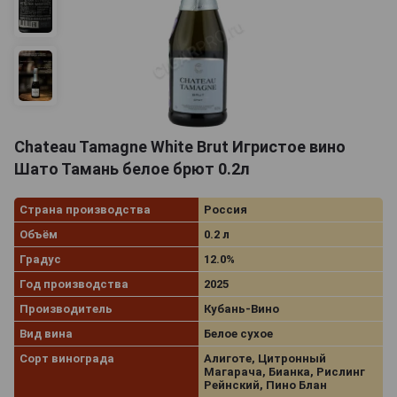
Chateau Tamagne White Brut Игристое вино
Шато Тамань белое брют 0.2л
Страна производства
Россия
Объём
0.2 л
Градус
12.0%
Год производства
2025
Производитель
Кубань-Вино
Вид вина
Белое сухое
Сорт винограда
Алиготе, Цитронный
Магарача, Бианка, Рислинг
Рейнский, Пино Блан