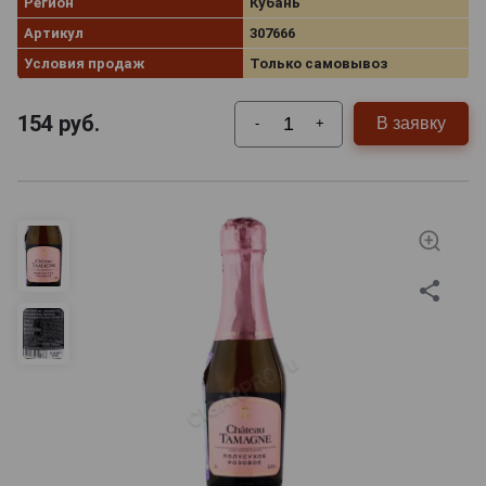
Регион
Кубань
Артикул
307666
Условия продаж
Только самовывоз
154
руб.
В заявку
-
+