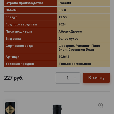
Страна производства
Россия
Объём
0.2 л
Градус
11.5%
Год производства
2024
Производитель
Абрау-Дюрсо
Вид вина
Белое сухое
Сорт винограда
Шардоне, Рислинг, Пино
Блан, Совиньон Блан
Артикул
302644
Условия продаж
Только самовывоз
227
руб.
В заявку
-
+