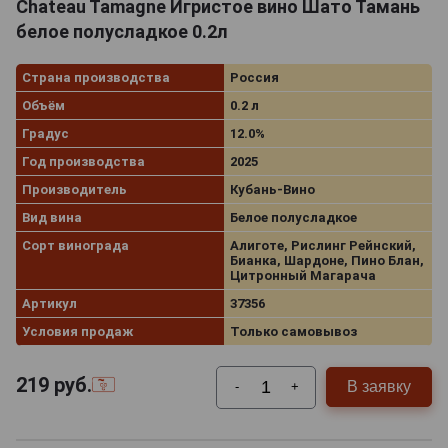
Chateau Tamagne Игристое вино Шато Тамань
белое полусладкое 0.2л
Страна производства
Россия
Объём
0.2 л
Градус
12.0%
Год производства
2025
Производитель
Кубань-Вино
Вид вина
Белое полусладкое
Сорт винограда
Алиготе, Рислинг Рейнский,
Бианка, Шардоне, Пино Блан,
Цитронный Магарача
Артикул
37356
Условия продаж
Только самовывоз
219
руб.
В заявку
-
+