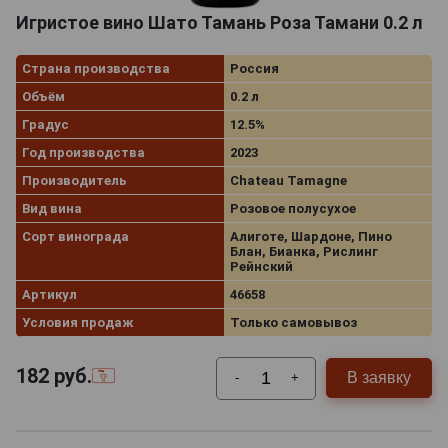
Игристое вино Шато Тамань Роза Тамани 0.2 л
Страна производства
Россия
Объём
0.2 л
Градус
12.5%
Год производства
2023
Производитель
Chateau Tamagne
Вид вина
Розовое полусухое
Сорт винограда
Алиготе, Шардоне, Пино
Блан, Бианка, Рислинг
Рейнский
Артикул
46658
Условия продаж
Только самовывоз
182
руб.
В заявку
-
+