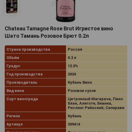
Chateau Tamagne Rose Brut Игристое вино
Шато Тамань Розовое Брют 0.2л
Страна производства
Россия
Объём
0.2 л
Градус
12.0%
Год производства
2024
Производитель
Кубань Вино
Вид вина
Розовое сухое
Сорт винограда
Цитронный Магарача, Пино
Блан, Алиготе, Бианка,
Рислинг Рейнский, Саперави
Регион
Кубань
Артикул
309414