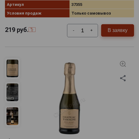
Артикул
37355
Условия продаж
Только самовывоз
219
руб.
В заявку
-
+