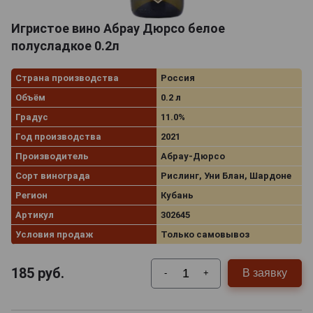
Игристое вино Абрау Дюрсо белое
полусладкое 0.2л
Страна производства
Россия
Объём
0.2 л
Градус
11.0%
Год производства
2021
Производитель
Абрау-Дюрсо
Сорт винограда
Рислинг, Уни Блан, Шардоне
Регион
Кубань
Артикул
302645
Условия продаж
Только самовывоз
185
руб.
В заявку
-
+