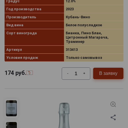
Градус
12.0%
Год производства
2023
Производитель
Кубань-Вино
Вид вина
Белое полусладкое
Сорт винограда
Бианка, Пино Блан,
Цитронный Магарача,
Траминер
Артикул
313413
Условия продаж
Только самовывоз
174
руб.
В заявку
-
+