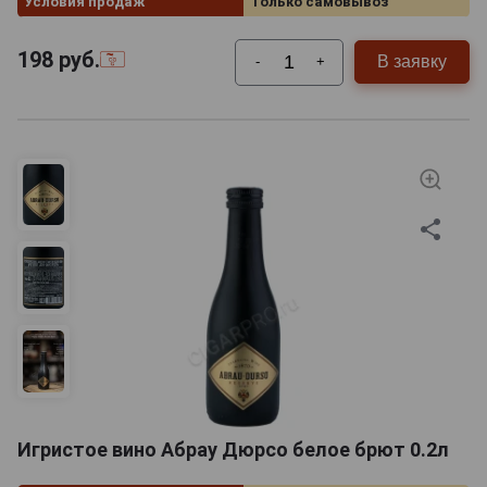
Условия продаж
Только самовывоз
198
руб.
В заявку
-
+
Игристое вино Абрау Дюрсо белое брют 0.2л