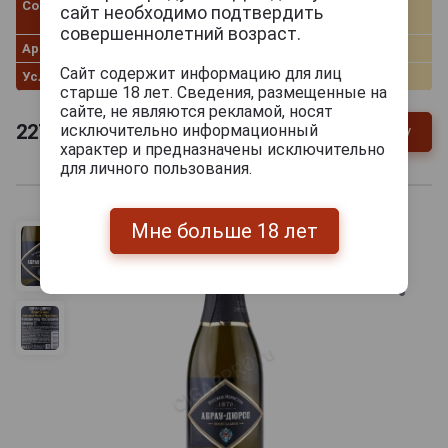
Сорт винограда
Пино Нуар, Пино Фран,
сайт необходимо подтвердить
Каберне Совиньон, Мерло
совершеннолетний возраст.
Артикул
314003
Сайт содержит информацию для лиц
Условия продаж
Только самовывоз
старше 18 лет. Сведения, размещенные на
сайте, не являются рекламой, носят
227
руб.
исключительно информационный
В заявку
-
+
характер и предназначены исключительно
для личного пользования.
Мне больше 18 лет