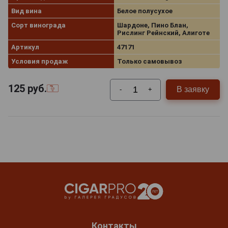
Вид вина
Белое полусухое
Сорт винограда
Шардоне, Пино Блан,
Рислинг Рейнский, Алиготе
Артикул
47171
Условия продаж
Только самовывоз
125
руб.
В заявку
-
+
Контакты