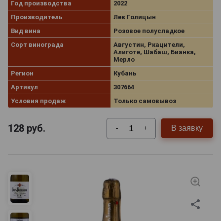
Год производства
2022
Производитель
Лев Голицын
Вид вина
Розовое полусладкое
Сорт винограда
Августин, Ркацители,
Алиготе, Шабаш, Бианка,
Мерло
Регион
Кубань
Артикул
307664
Условия продаж
Только самовывоз
128
руб.
В заявку
-
+