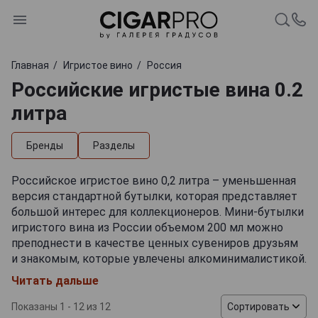
Главная
Игристое вино
Россия
Российские игристые вина 0.2
литра
Бренды
Разделы
Российское игристое вино 0,2 литра – уменьшенная
версия стандартной бутылки, которая представляет
большой интерес для коллекционеров. Мини-бутылки
игристого вина из России объемом 200 мл можно
преподнести в качестве ценных сувениров друзьям
и знакомым, которые увлечены алкоминималистикой.
Такие бутылки являются точными копиями емкостей
Читать дальше
стандартного объема и выпускаются ограниченным
числом отечественных предприятий. Российское
Показаны 1 - 12 из 12
Сортировать