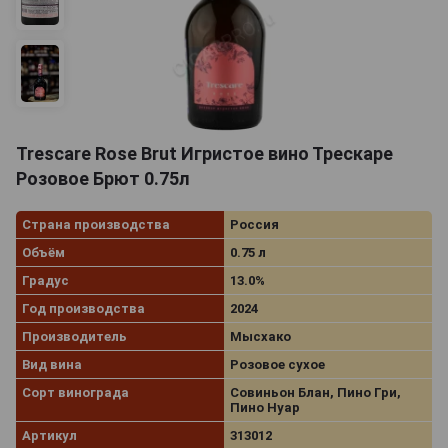
Trescare Rose Brut Игристое вино Трескаре
Розовое Брют 0.75л
Страна производства
Россия
Объём
0.75 л
Градус
13.0%
Год производства
2024
Производитель
Мысхако
Вид вина
Розовое сухое
Сорт винограда
Совиньон Блан, Пино Гри,
Пино Нуар
Артикул
313012