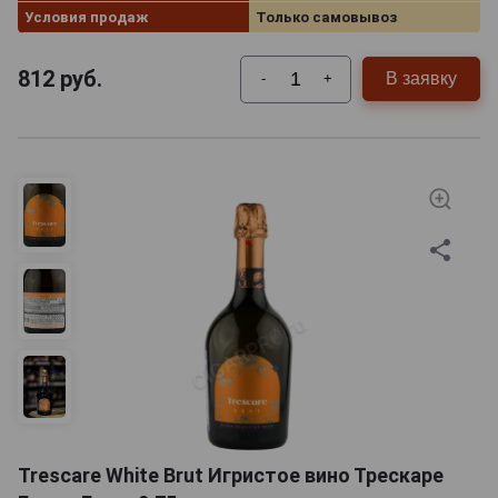
Условия продаж
Только самовывоз
812
руб.
В заявку
-
+
Trescare White Brut Игристое вино Трескаре