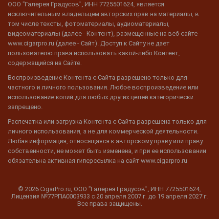
ООО "Галерея Градусов", ИНН 7725501624, является
исключительным владельцем авторских прав на материалы, в
том числе тексты, фотоматериалы, аудиоматериалы,
видеоматериалы (далее - Контент), размещенные на веб-сайте
www.cigarpro.ru (далее - Сайт). Доступ к Сайту не дает
пользователю права использовать какой-либо Контент,
содержащийся на Сайте.
Воспроизведение Контента с Сайта разрешено только для
частного и личного пользования. Любое воспроизведение или
использование копий для любых других целей категорически
запрещено.
Распечатка или загрузка Контента с Сайта разрешена только для
личного использования, а не для коммерческой деятельности.
Любая информация, относящаяся к авторскому праву или праву
собственности, не может быть изменена, и при ее использовании
обязательна активная гиперссылка на сайт www.cigarpro.ru
© 2026 CigarPro.ru, ООО "Галерея Градусов", ИНН 7725501624,
Лицензия №77РПА0003933 c 20 апреля 2007 г. до 19 апреля 2027 г.
Все права защищены.