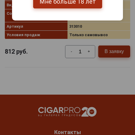
Мне больше 18 лет
Вид вина
Белое полусухое
Сорт винограда
Совиньон Блан, Рислинг
Рейнский
Артикул
313010
Условия продаж
Только самовывоз
812
руб.
В заявку
-
+
Контакты