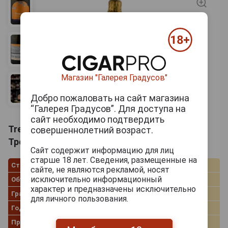
Магазин "Галерея Градусов"
Добро пожаловать на сайт магазина
“Галерея Градусов”. Для доступа на
сайт необходимо подтвердить
Trescare White Semi Dry Игристое вино
совершеннолетний возраст.
Трескаре Белое Полусухое 0.75л
Сайт содержит информацию для лиц
старше 18 лет. Сведения, размещенные на
Страна производства
Россия
сайте, не являются рекламой, носят
исключительно информационный
Объём
0.75 л
характер и предназначены исключительно
Градус
13.0%
для личного пользования.
Год производства
2024
Производитель
Мысхако