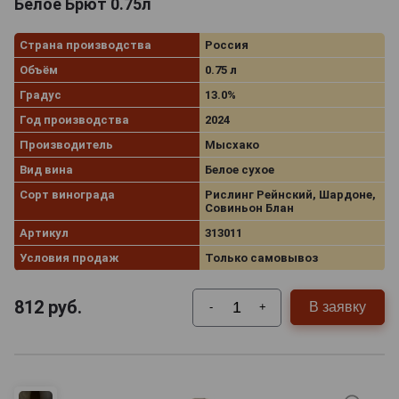
Белое Брют 0.75л
Страна производства
Россия
Объём
0.75 л
Градус
13.0%
Год производства
2024
Производитель
Мысхако
Вид вина
Белое сухое
Сорт винограда
Рислинг Рейнский, Шардоне,
Совиньон Блан
Артикул
313011
Условия продаж
Только самовывоз
812
руб.
В заявку
-
+