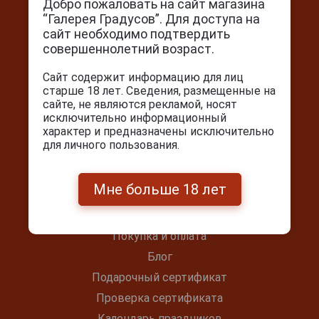
Добро пожаловать на сайт магазина
“Галерея Градусов”. Для доступа на
сайт необходимо подтвердить
Контакты
совершеннолетний возраст.
г. Москва, Серпуховский вал, д. 5
Сайт содержит информацию для лиц
старше 18 лет. Сведения, размещенные на
Ежедневно с 10:00 до 22:00
сайте, не являются рекламой, носят
+7(495) 644-59-95
исключительно информационный
характер и предназначены исключительно
info@cigarpro.ru
для личного пользования.
Покупателям
Мне больше 18 лет
Контакты
Покупка и оплата
Блог
Подарочный сертификат
Проверка сертификата
Календарь праздников