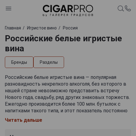
Главная
Игристое вино
Россия
Российские белые игристые
вина
Бренды
Разделы
Российские белые игристые вина — популярная
разновидность некрепкого алкоголя, без которого в
нашей стране невозможно представить встречу
Нового года, свадьбу, ряд других знаковых торжеств.
Ежегодно производится более 100 млн. бутылок с
напитками такого типа, и этот показатель постоянно
растет. Представленное в линейках как крупных, так
Читать дальше
и малоизвестных производителей, российское белое
игристое вино обладает крепостью от 10,5 до 13