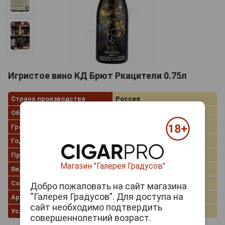
Игристое вино КД Брют Ркацители 0.75л
Страна производства
Россия
Объём
0.75 л
Градус
11.5%
Год производства
2023
Производитель
КД
Магазин "Галерея Градусов"
Вид вина
Белое сухое
Сорт винограда
Ркацители, Рислинг
Добро пожаловать на сайт магазина
“Галерея Градусов”. Для доступа на
Артикул
311203
сайт необходимо подтвердить
Условия продаж
Только самовывоз
совершеннолетний возраст.