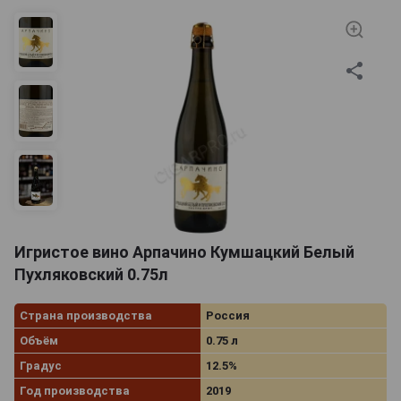
Игристое вино Арпачино Кумшацкий Белый
Пухляковский 0.75л
Страна производства
Россия
Объём
0.75 л
Градус
12.5%
Год производства
2019