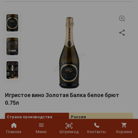
Игристое вино Золотая Балка белое брют
0.75л
Страна производства
Россия
Объём
0.75 л
Штрихкод
Главная
Меню
Контакты
Корзина
Градус
13.5%