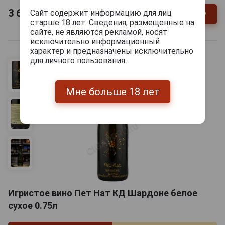
3 672
руб.
Сайт содержит информацию для лиц
В заявку
-
+
старше 18 лет. Сведения, размещенные на
сайте, не являются рекламой, носят
исключительно информационный
характер и предназначены исключительно
для личного пользования.
Мне больше 18 лет
Игристое вино Пет Нат КД Шардоне белое
сухое 0.75л