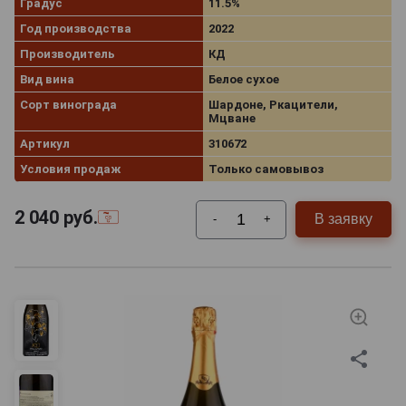
Градус
11.5%
Год производства
2022
Производитель
КД
Вид вина
Белое сухое
Сорт винограда
Шардоне, Ркацители,
Мцване
Артикул
310672
Условия продаж
Только самовывоз
2 040
руб.
В заявку
-
+