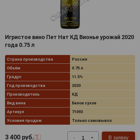
Игристое вино Пет Нат КД Вионье урожай 2020
года 0.75 л
Страна производства
Россия
Объём
0.75 л
Градус
11.5%
Год производства
2020
Производитель
КД
Вид вина
Белое сухое
Артикул
71093
Условия продаж
Только самовывоз
3 400
руб.
В заявку
-
+