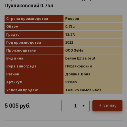
Пухляковский 0.75л
Страна производства
Россия
Объём
0.75 л
Градус
12.5%
Год производства
2022
Производитель
ООО ЗеНа
Вид вина
Белое Extra brut
Сорт винограда
Пухляковский
Регион
Долина Дона
Артикул
311889
Условия продаж
Только самовывоз
5 005
руб.
В заявку
-
+