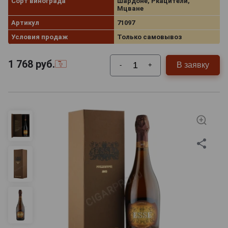
Сорт винограда
Шардоне, Ркацители,
Мцване
Артикул
71097
Условия продаж
Только самовывоз
1 768
руб.
В заявку
-
+