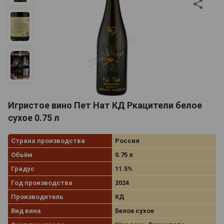
Игристое вино Пет Нат КД Ркацители белое
сухое 0.75 л
Страна производства
Россия
Объём
0.75 л
Градус
11.5%
Год производства
2024
Производитель
КД
Вид вина
Белое сухое