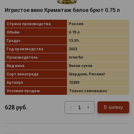
Игристое вино Кримитаж белое брют 0.75 л
Страна производства
Россия
Объём
0.75 л
Градус
13.0%
Год производства
2022
Производитель
Interfin
Вид вина
Белое сухое
Сорт винограда
Шардоне, Рислинг
Артикул
72289
Условия продаж
Только самовывоз
628
руб.
В заявку
-
+