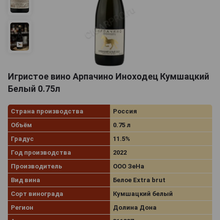
Игристое вино Арпачино Иноходец Кумшацкий
Белый 0.75л
Страна производства
Россия
Объём
0.75 л
Градус
11.5%
Год производства
2022
Производитель
ООО ЗеНа
Вид вина
Белое Extra brut
Сорт винограда
Кумшацкий белый
Регион
Долина Дона