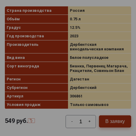
Страна производства
Россия
Объём
0.75 л
Градус
12.5%
Год производства
2023
Производитель
Дербентская
винодельческая компания
Вид вина
Белое полусладкое
Сорт винограда
Бианка, Первенец Магарача,
Ркацители, Совиньон Блан
Регион
Дагестан
Субрегион
Дербентский
Артикул
306861
Условия продаж
Только самовывоз
549
руб.
В заявку
-
+