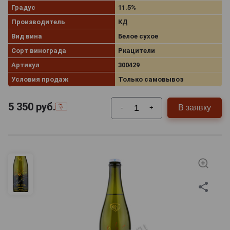
Градус
11.5%
Производитель
КД
Вид вина
Белое сухое
Сорт винограда
Ркацители
Артикул
300429
Условия продаж
Только самовывоз
5 350
руб.
В заявку
-
+