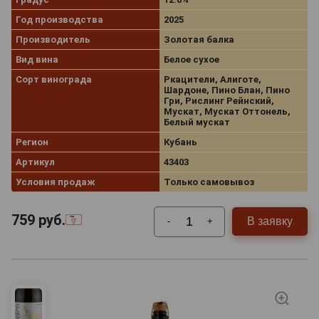
Год производства
2025
Производитель
Золотая балка
Вид вина
Белое сухое
Сорт винограда
Ркацители, Алиготе,
Шардоне, Пино Блан, Пино
Гри, Рислинг Рейнский,
Мускат, Мускат Оттонель,
Белый мускат
Регион
Кубань
Артикул
43403
Условия продаж
Только самовывоз
759
руб.
В заявку
-
+