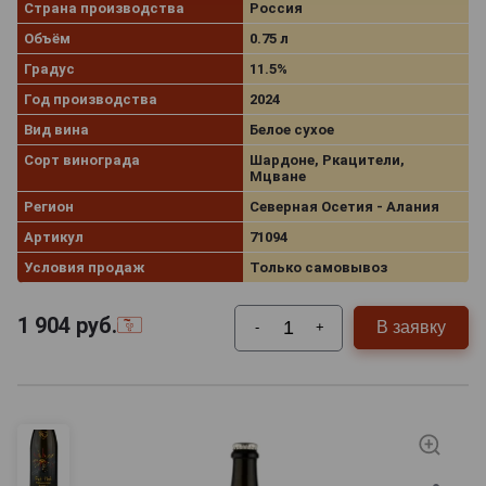
Страна производства
Россия
Объём
0.75 л
Градус
11.5%
Год производства
2024
Вид вина
Белое сухое
Сорт винограда
Шардоне, Ркацители,
Мцване
Регион
Северная Осетия - Алания
Артикул
71094
Условия продаж
Только самовывоз
1 904
руб.
В заявку
-
+