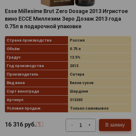
Esse Millesime Brut Zero Dosage 2013 Игристое
вино ЕССЕ Миллезим Зеро Дозаж 2013 года
0.75л в подарочной упаковке
Страна производства
Россия
Объём
0.75 л
Градус
13.5%
Год производства
2013
Производитель
Сатера
Вид вина
Белое сухое
Сорт винограда
Шардоне
Артикул
313265
Условия продаж
Только самовывоз
16 316
руб.
В заявку
-
+