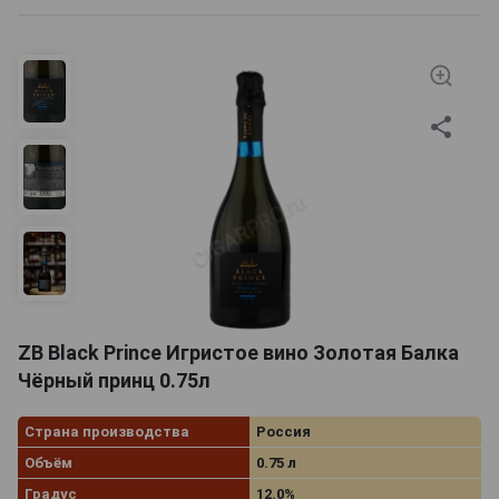
различимы фруктовые и цветочные мотивы, оттенки
меда, сливок и карамели. Разлитый чаще всего в
бутылки объемом 0,75 литра этот алкоголь
представлен как вполне доступными по цене
разновидностями, так и премиальными сортами. В
последние годы отечественные производители
белых игристых вин все чаще выбирают для
собственной продукции нестандартные объемы
бутылок: от миньонов объемом 200 мл, до 9-
литровых салманазаров, дарить которые на юбилей
становится знаком хорошего вкуса.
ZB Black Prince Игристое вино Золотая Балка
Чёрный принц 0.75л
Страна производства
Россия
Объём
0.75 л
Градус
12.0%