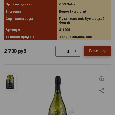
Производитель
ООО ЗеНа
Вид вина
Белое Extra brut
Сорт винограда
Пухляковский, Кумшацкий
белый
Артикул
311888
Условия продаж
Только самовывоз
2 730
руб.
В заявку
-
+