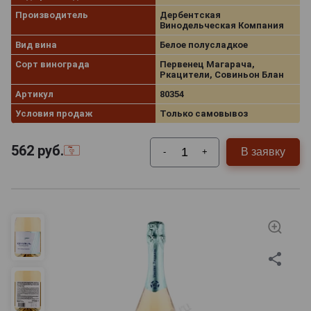
Производитель
Дербентская
Винодельческая Компания
Вид вина
Белое полусладкое
Сорт винограда
Первенец Магарача,
Ркацители, Совиньон Блан
Артикул
80354
Условия продаж
Только самовывоз
562
руб.
В заявку
-
+