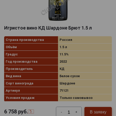
Игристое вино КД Шардоне Брют 1.5 л
Страна производства
Россия
Объём
1.5 л
Градус
11.5%
Год производства
2022
Производитель
КД
Вид вина
Белое сухое
Сорт винограда
Шардоне
Артикул
71121
Условия продаж
Только самовывоз
6 758
руб.
В заявку
-
+