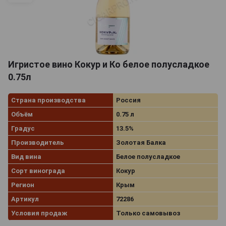
Игристое вино Кокур и Ко белое полусладкое
0.75л
Страна производства
Россия
Объём
0.75 л
Градус
13.5%
Производитель
Золотая Балка
Вид вина
Белое полусладкое
Сорт винограда
Кокур
Регион
Крым
Артикул
72286
Условия продаж
Только самовывоз