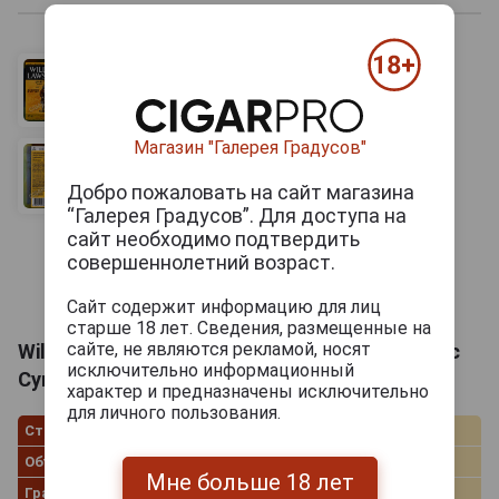
Магазин "Галерея Градусов"
Добро пожаловать на сайт магазина
“Галерея Градусов”. Для доступа на
сайт необходимо подтвердить
совершеннолетний возраст.
Сайт содержит информацию для лиц
старше 18 лет. Сведения, размещенные на
сайте, не являются рекламой, носят
William Lawsons Super Spiced Вильям Лоусонс
исключительно информационный
Супер Спайсд 0.25л
характер и предназначены исключительно
для личного пользования.
Страна производства
Россия
Объём
0.25 л
Мне больше 18 лет
Градус
35.0%