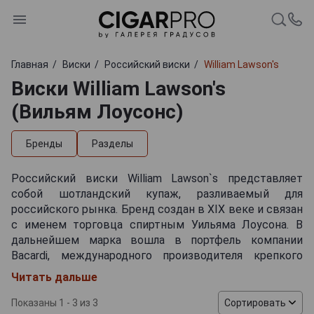
Главная
Виски
Российский виски
William Lawson's
Виски William Lawson's
(Вильям Лоусонс)
Бренды
Разделы
Российский виски William Lawson`s представляет
собой шотландский купаж, разливаемый для
российского рынка. Бренд создан в XIX веке и связан
с именем торговца спиртным Уильяма Лоусона. В
дальнейшем марка вошла в портфель компании
Bacardi, международного производителя крепкого
алкоголя. Основные дистилляты изготавливаются в
Читать дальше
Шотландии. Ключевую роль играет солодовый
компонент из региона Хайленд, в частности с
Показаны 1 - 3 из 3
Сортировать