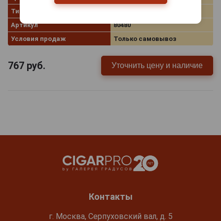
Тип
Blended Whisky
Артикул
80480
Условия продаж
Только самовывоз
767
руб.
Уточнить цену и наличие
Контакты
г. Москва, Серпуховский вал, д. 5