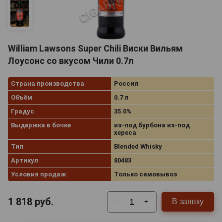
William Lawsons Super Chili Виски Вильям
Лоусонс со вкусом Чили 0.7л
Страна производства
Россия
Объём
0.7 л
Градус
35.0%
Выдержка в бочке
из-под бурбона из-под
хереса
Тип
Blended Whisky
Артикул
80483
Условия продаж
Только самовывоз
1 818
руб.
В заявку
-
+