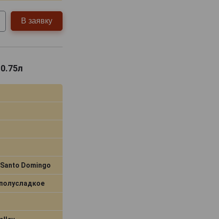
В заявку
 0.75л
 Santo Domingo
 полусладкое