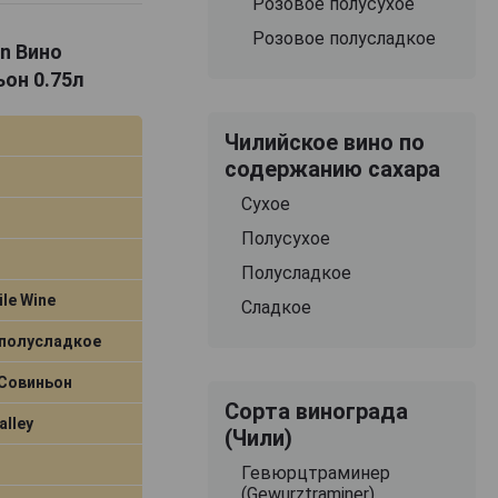
Розовое полусухое
Розовое полусладкое
on Вино
он 0.75л
Чилийское вино по
содержанию сахара
Сухое
Полусухое
Полусладкое
ile Wine
Сладкое
 полусладкое
 Совиньон
Сорта винограда
alley
(Чили)
Гевюрцтраминер
(Gewurztraminer)