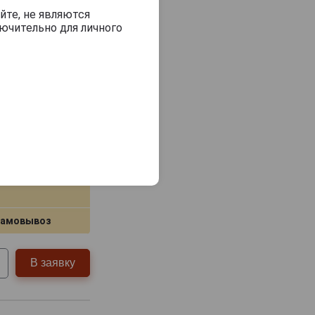
йте, не являются
ючительно для личного
ga
 полусладкое
 Совиньон
ра (15%)
alley
самовывоз
В заявку