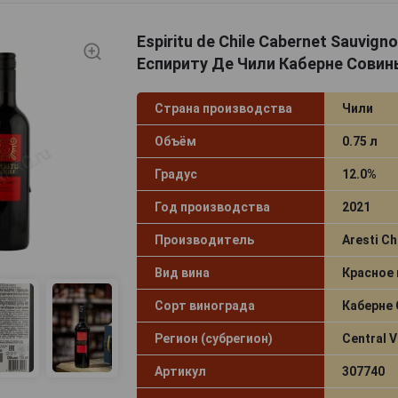
Espiritu de Chile Cabernet Sauvign
Еспириту Де Чили Каберне Совинь
Страна производства
Чили
Объём
0.75 л
Градус
12.0%
Год производства
2021
Производитель
Aresti Ch
Вид вина
Красное
Сорт винограда
Каберне
Регион (субрегион)
Central V
Артикул
307740