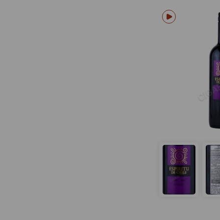
Ventopuro
Vik
Vina Aquitania
Vina Chocalan
Vina Haras de Pirque
Vina Maipo
Vina Pelequen
Vina Requingua
Vina Sena
Vina Tinajas del Maule
Vina del Mar de Casablanca
Vina del Pedregal
Viu Manent
Yali