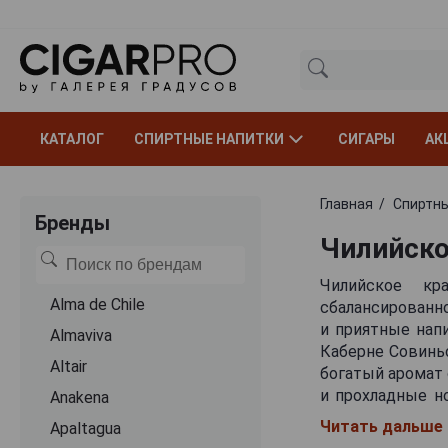
КАТАЛОГ
СПИРТНЫЕ НАПИТКИ
СИГАРЫ
АК
Главная
Спиртны
Бренды
Чилийско
Чилийское кр
Alma de Chile
сбалансированно
и приятные напи
Almaviva
Каберне Совинь
Altair
богатый аромат 
и прохладные н
Anakena
качеств, обеспе
Читать дальше
Apaltagua