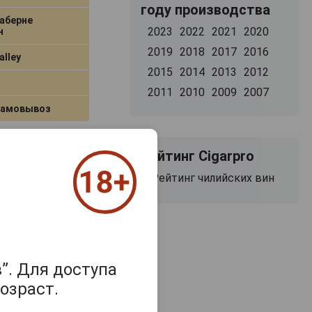
году производства
аберне
2023
2022
2021
2020
н
2019
2018
2017
2016
alley
2015
2014
2013
2012
2011
2010
2009
2007
самовывоз
В заявку
Рейтинг Cigarpro
Рейтинг чилийских вин
non Alcohol
рне Совиньон
”. Для доступа
озраст.