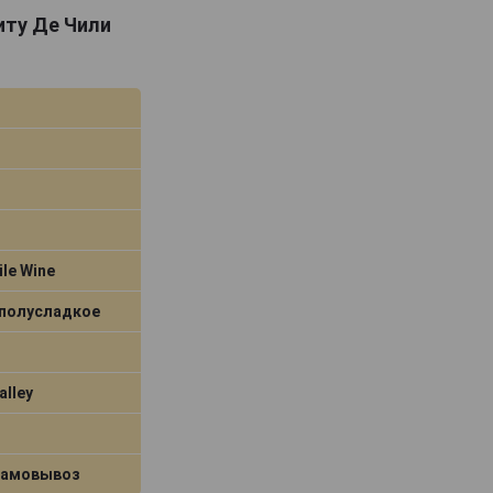
риту Де Чили
ile Wine
 полусладкое
alley
самовывоз