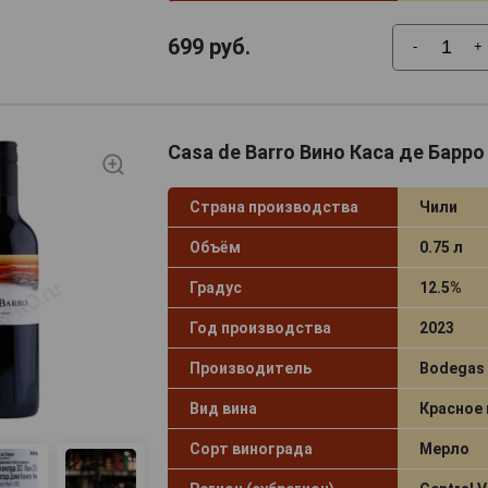
699
руб.
-
+
Casa de Barro Вино Каса де Барро
Страна производства
Чили
Объём
0.75 л
Градус
12.5%
Год производства
2023
Производитель
Bodegas
Вид вина
Красное
Сорт винограда
Мерло