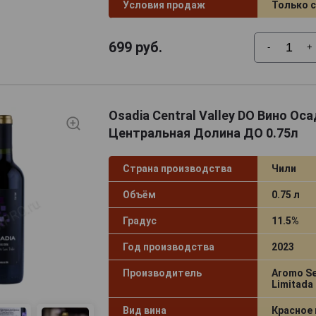
Условия продаж
Только 
699
руб.
-
+
Osadia Central Valley DO Вино Ос
Центральная Долина ДО 0.75л
Страна производства
Чили
Объём
0.75 л
Градус
11.5%
Год производства
2023
Производитель
Aromo Se
Limitada
Вид вина
Красное