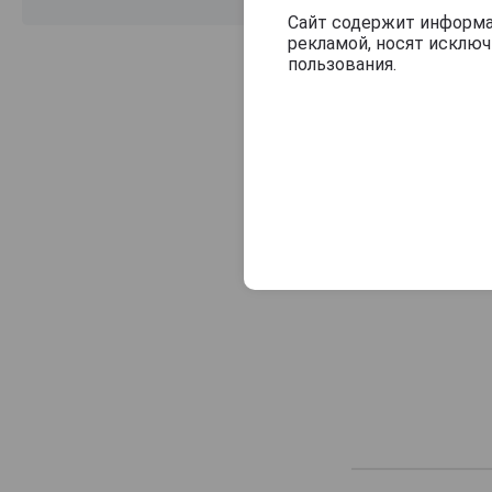
Santa Carolina
Сайт содержит информац
рекламой, носят исклю
Santa Digna
пользования.
Santa Rita
Slena Salazar
Sol de Andes
Takun
Tarapaca
Terra Pura
Terramater
Tussock Jumper
Tutunjian
Undurraga
Valle Andino
Ventisquero