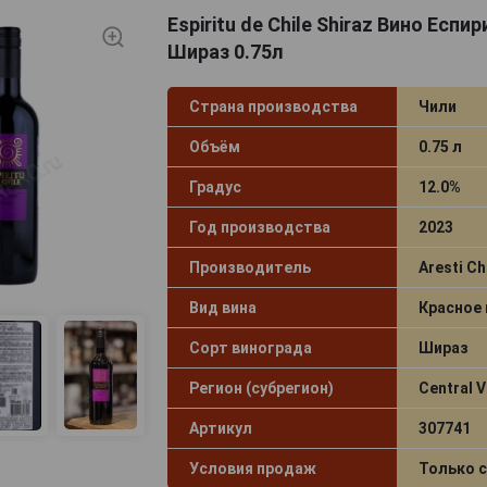
Espiritu de Chile Shiraz Вино Еспи
Шираз 0.75л
Страна производства
Чили
Объём
0.75 л
Градус
12.0%
Год производства
2023
Производитель
Aresti Ch
Вид вина
Красное
Сорт винограда
Шираз
Регион (субрегион)
Central V
Артикул
307741
Условия продаж
Только 