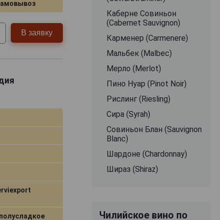
самовывоз
Каберне Совиньон
(Cabernet Sauvignon)
В заявку
Карменер (Carmenere)
Мальбек (Malbec)
Мерло (Merlot)
адия
Пино Нуар (Pinot Noir)
Рислинг (Riesling)
Сира (Syrah)
Совиньон Блан (Sauvignon
Blanc)
Шардоне (Chardonnay)
Шираз (Shiraz)
rviexport
Чилийское вино по
 полусладкое