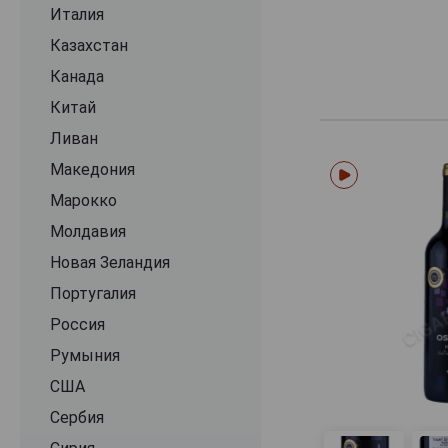
Garage
Италия
Grafo
Казахстан
GreenLife
Канада
Iglesias de Chiloe
Китай
J.Bouchon
Ливан
La Ronciere
Македония
Lago Ranco
Марокко
Lapostolle
Молдавия
Lauca
Новая Зеландия
Leyda
Португалия
Lomas de Llahuen
Россия
Maitia
Румыния
Matetic
США
Mewlen
Сербия