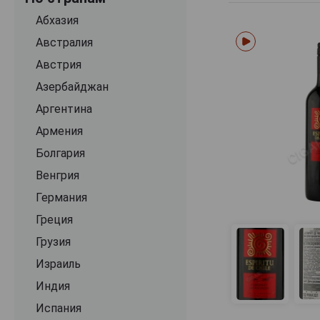
Casilda
Абхазия
Chateau Los Boldos
Австралия
Clos Quebrada De Macul
Австрия
Concha y Toro
Азербайджан
Cono Sur
Аргентина
Cousino Macul
Армения
Cuvee Alexandre
Болгария
Dona Dominga
Венгрия
Echeverria
Германия
El Autoctono
Греция
Errazuriz
Грузия
Espiritu de Chile
Израиль
Forever Blend
Индия
G7
Испания