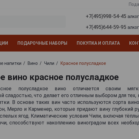
Пода
+7(495)998-54-45
алко
+7(495)644-59-95
алко
ЦИИ
ПОДАРОЧНЫЕ НАБОРЫ
ПОКУПКА И ОПЛАТА
КОН
е напитки
Вино
Чили
Красное полусладкое
е вино красное полусладкое
асное полусладкое вино отличается своим мя
й сладостью, что делает его отличным выбором для тех, 
тки. В основе таких вин часто используются сорта вино
он, Мерло и Карменер, которые придают вину глубокий р
спелых ягод. Климатические условия Чили, включая тёпл
очи, способствуют накоплению виноградом всех необх
чивая вину уникальный характер.