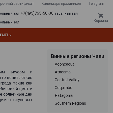
рочный сертификат
Календарь праздников
Telegram
+7(495)765-58-38
гольный зал
табачный зал
Корзина
гольный зал
ТАКТЫ
Винные регионы Чили
Aconcagua
гким вкусом и
Atacama
кто ценит лёгкие
Central Valley
града, такие как
Coquimbo
убиновый цвет и
ые солнечные дни
Patagonia
одимых вкусовых
Southern Regions