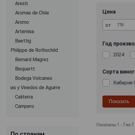
Aresti
Красные полусл
смородины, в
Цена
Aromas de Chile
сбалансированн
Aromo
подходят для п
от
лёгким сладки
Artemisa
полусладкие ви
Baettig
непринуждённые 
Год произв
профиль делают
Baron Philippe de Rothschild
2024
Bernard Magrez
Bisquertt
Сорта вино
Bodega Volcanes
Каберне 
Bodegas y Vinedos de Aguirre
Caliterra
Campero
Casa Silva
Casa de Barro
Показаны 1 - 7 из 7
По странам
Casas Del Toqui