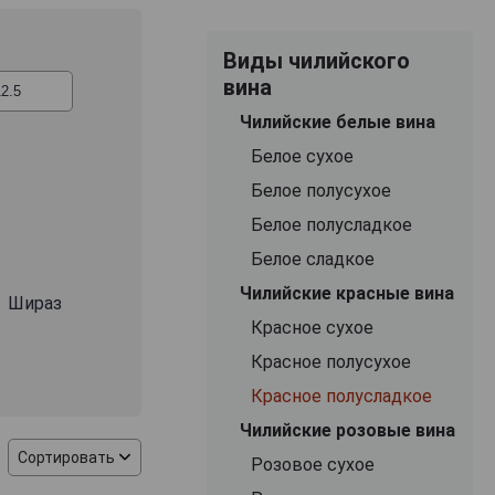
и нотами чёрной
 сочетании со
Виды чилийского
и вина идеально
вина
сными блюдами с
ийские красные
Чилийские белые вина
о ищет лёгкие и
Белое сухое
чённый фруктовый
ских вечеров.
Белое полусухое
Белое полусладкое
Белое сладкое
Чилийские красные вина
Шираз
Красное сухое
Красное полусухое
Красное полусладкое
Чилийские розовые вина
Сортировать
Розовое сухое