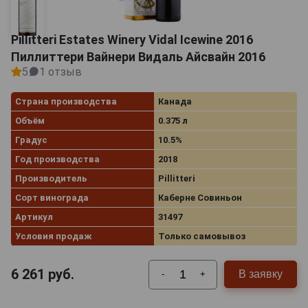
Pillitteri Estates Winery Vidal Icewine 2016
Пиллиттери Вайнери Видаль Айсвайн 2016
5
1 отзыв
Страна производства
Канада
Объём
0.375 л
Градус
10.5%
Год производства
2018
Производитель
Pillitteri
Сорт винограда
Каберне Совиньон
Артикул
31497
Условия продаж
Только самовывоз
6 261
руб.
В заявку
-
+