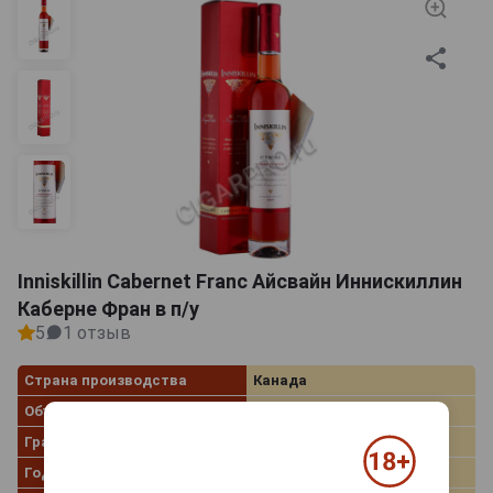
Inniskillin Cabernet Franc Айсвайн Иннискиллин
Каберне Фран в п/у
5
1 отзыв
Страна производства
Канада
Объём
0.375 л
Градус
9.5%
Год производства
2017