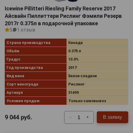
Icewine Pillitteri Riesling Family Reserve 2017
Айсвайн Пиллиттери Рислинг Фэмили Резерв
2017г 0.375л в подарочной упаковке
5
1 отзыв
Страна производства
Канада
Объём
0.375 л
Градус
10.0%
Год производства
2017
Вид вина
Белое сладкое
Сорт винограда
Рислинг
Артикул
31499
Условия продаж
Только самовывоз
9 044
руб.
В заявку
-
+