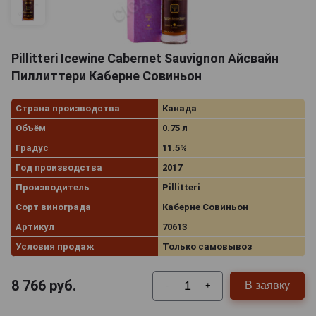
Pillitteri Icewine Cabernet Sauvignon Айсвайн
Пиллиттери Каберне Совиньон
Страна производства
Канада
Объём
0.75 л
Градус
11.5%
Год производства
2017
Производитель
Pillitteri
Сорт винограда
Каберне Совиньон
Артикул
70613
Условия продаж
Только самовывоз
8 766
руб.
В заявку
-
+