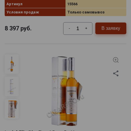
Артикул
15566
Условия продаж
Только самовывоз
8 397
руб.
В заявку
-
+