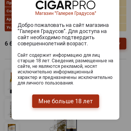
Производитель
Inniskillin
Сорт винограда
Каберне Фран
Магазин "Галерея Градусов"
Артикул
22824
Добро пожаловать на сайт магазина
Условия продаж
Только самовывоз
“Галерея Градусов”. Для доступа на
сайт необходимо подтвердить
6 639
руб.
совершеннолетний возраст.
В заявку
-
+
Сайт содержит информацию для лиц
старше 18 лет. Сведения, размещенные на
сайте, не являются рекламой, носят
исключительно информационный
характер и предназначены исключительно
для личного пользования.
Мне больше 18 лет