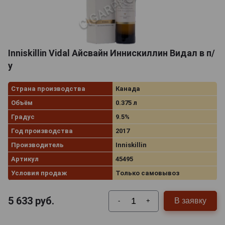
Inniskillin Vidal Айсвайн Иннискиллин Видал в п/
у
Страна производства
Канада
Объём
0.375 л
Градус
9.5%
Год производства
2017
Производитель
Inniskillin
Артикул
45495
Условия продаж
Только самовывоз
5 633
руб.
В заявку
-
+