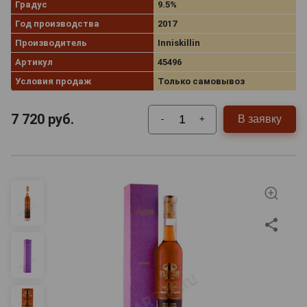
Градус
9.5%
Год производства
2017
Производитель
Inniskillin
Артикул
45496
Условия продаж
Только самовывоз
7 720
руб.
В заявку
-
+