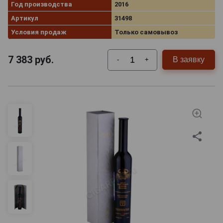
Год производства
2016
Артикул
31498
Условия продаж
Только самовывоз
7 383
руб.
В заявку
-
+