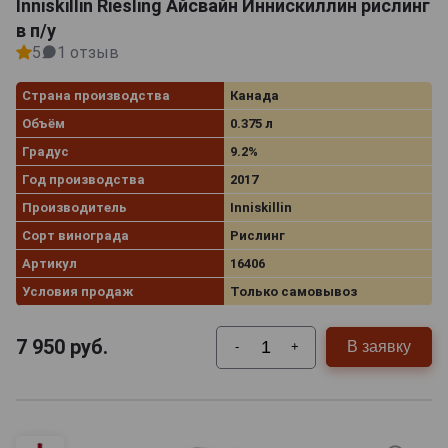
Inniskillin Riesling Айсвайн Иннискиллин рислинг
в п/у
5
1 отзыв
Страна производства
Канада
Объём
0.375 л
Градус
9.2%
Год производства
2017
Производитель
Inniskillin
Сорт винограда
Рислинг
Артикул
16406
Условия продаж
Только самовывоз
7 950
руб.
В заявку
-
+