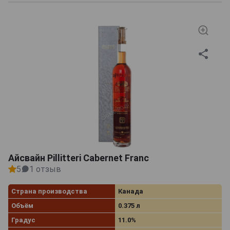
Айсвайн Pillitteri Cabernet Franc
5
1 отзыв
Страна производства
Канада
Объём
0.375 л
Градус
11.0%