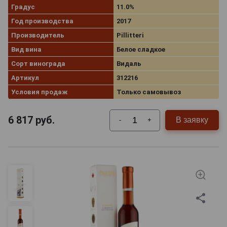
Градус
11.0%
Год производства
2017
Производитель
Pillitteri
Вид вина
Белое сладкое
Сорт винограда
Видаль
Артикул
312216
Условия продаж
Только самовывоз
6 817
руб.
В заявку
-
+