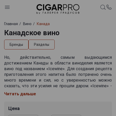
Главная
Вино
Канада
Канадское вино
Бренды
Разделы
Но, действительно, самым выдающимся
достижением Канады в области виноделия является
вино под названием «Icewine». Для создания рецепта
приготовления этого напитка было потрачено очень
много времени и сил, но с уверенностью можно
сказать, что эти усилия не прошли даром. «Icewine» -
это канадское вино, которое изготавливается из
Читать дальше
зеленого сорта винограда, созревшего сначала на
солнце, а затем оставленного мерзнуть на холоде.
Цена
Кроме того, после сбора ягоды не размораживаются,
а отправляются в давильни прямо со льдом. В