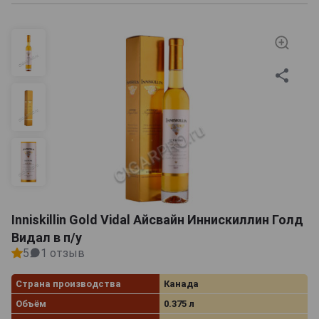
Inniskillin Gold Vidal Айсвайн Иннискиллин Голд
Видал в п/у
5
1 отзыв
Страна производства
Канада
Объём
0.375 л