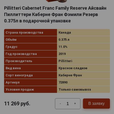
совершенствоваться и получать различные награды
Pillitteri Cabernet Franc Family Reserve Айсвайн
за свое качество и превосходный вкус на
международных конкурсах и выставках.
Пиллиттери Каберне Фран Фэмили Резерв
0.375л в подарочной упаковке
Страна производства
Канада
Объём
0.375 л
Градус
11.0%
Год производства
2019
Производитель
Pillitteri
Вид вина
Красное сладкое
Сорт винограда
Каберне Фран
Артикул
72890
Условия продаж
Только самовывоз
11 269
руб.
В заявку
-
+