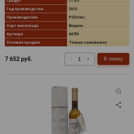
Градус
11.0%
Год производства
2015
Производитель
Pillitteri
Сорт винограда
Видаль
Артикул
44781
Условия продаж
Только самовывоз
7 652
руб.
В заявку
-
+