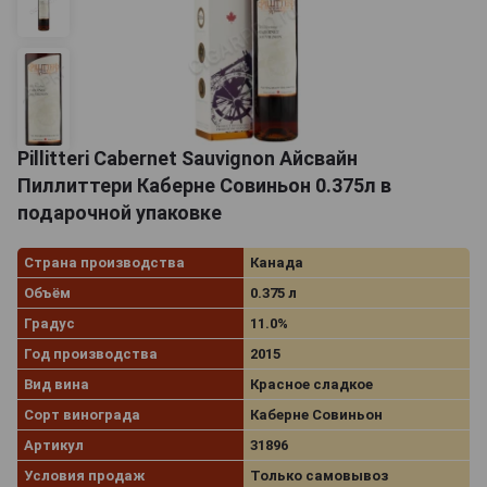
Pillitteri Cabernet Sauvignon Айсвайн
Пиллиттери Каберне Совиньон 0.375л в
подарочной упаковке
Страна производства
Канада
Объём
0.375 л
Градус
11.0%
Год производства
2015
Вид вина
Красное сладкое
Сорт винограда
Каберне Совиньон
Артикул
31896
Условия продаж
Только самовывоз