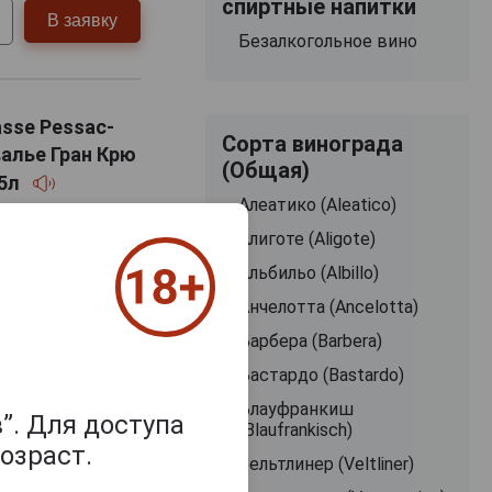
спиртные напитки
В заявку
Безалкогольное вино
asse Pessac-
Сорта винограда
алье Гран Крю
(Общая)
75л
Алеатико (Aleatico)
Алиготе (Aligote)
Альбильо (Albillo)
Анчелотта (Ancelotta)
Барбера (Barbera)
Бастардо (Bastardo)
de Chevalier
Блауфранкиш
”. Для доступа
(Blaufrankisch)
сухое
озраст.
Вельтлинер (Veltliner)
Совиньон,