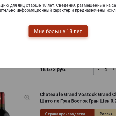
Мерло, 
ию для лиц старше 18 лет. Сведения, размещенные на са
чительно информационный характер и предназначены искл
Регион (субрегион)
Bordeaux
Классификация
AOC
Мне больше 18 лет
Изображение на
Дерево
этикетке
Артикул
30703
Условия продаж
Только 
18 672
руб.
-
+
Chateau le Grand Vostock Grand C
Шато ле Гран Восток Гран Шен 0.
Страна производства
Россия