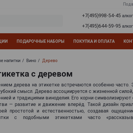
Пода
+7(495)998-54-45
алко
+7(495)644-59-95
алко
ЦИИ
ПОДАРОЧНЫЕ НАБОРЫ
ПОКУПКА И ОПЛАТА
КОН
е напитки
Вино
Дерево
тикетка с деревом
ением дерева на этикетке встречаются особенно часто. 
убокий смысл. Дерево ассоциируется с жизненной силой
нией и традициями виноделия. Его корни символизируют 
етви — развитие и движение вперёд. Такой дизайн прив
оей простотой и естественностью, создавая ощущен
питки с подобными этикетками часто «рассказы
виноградников, метафорически говорят о многовековы
зводителя. Дизайн также может делать акцент на нату