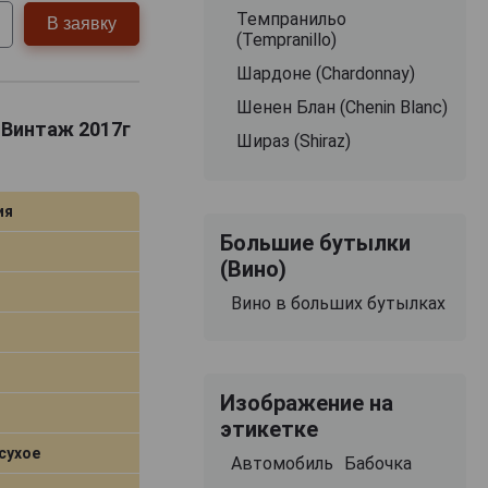
Темпранильо
В заявку
(Tempranillo)
Шардоне (Chardonnay)
Шенен Блан (Chenin Blanc)
к Винтаж 2017г
Шираз (Shiraz)
ия
Большие бутылки
(Вино)
Вино в больших бутылках
Изображение на
этикетке
сухое
Автомобиль
Бабочка