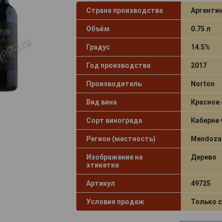
Страна производства
Аргенти
Объём
0.75 л
Градус
14.5%
Год производства
2017
Производитель
Norton
Вид вина
Красное 
Сорт винограда
Каберне
Регион (местность)
Mendoza
Изображение на
Дерево
этикетке
Артикул
49725
Условия продаж
Только 