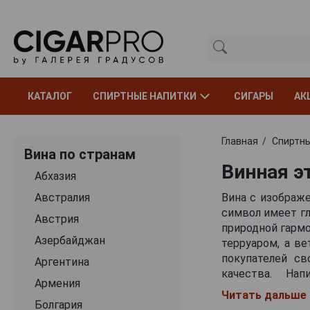
КАТАЛОГ
СПИРТНЫЕ НАПИТКИ
СИГАРЫ
АК
Главная
Спиртны
Вина по странам
Винная э
Абхазия
Австралия
Вина с изображ
символ имеет гл
Австрия
природной гармо
Азербайджан
терруаром, а в
покупателей св
Аргентина
качества. На
Армения
происхождения 
Читать дальше
философии прои
Болгария