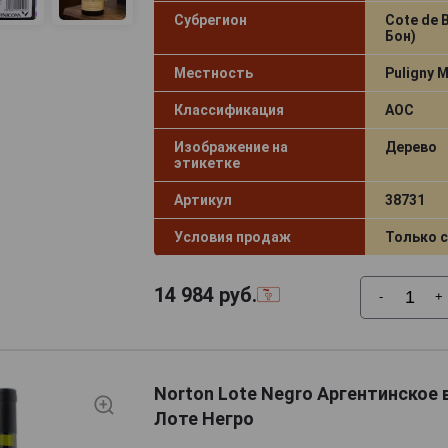
Субрегион
Cote de 
Бон)
Местность
Puligny 
Классификация
AOC
Изображение на
Дерево
этикетке
Артикул
38731
Условия продаж
Только 
14 984
руб.
-
+
Norton Lote Negro Аргентинское
Лоте Негро