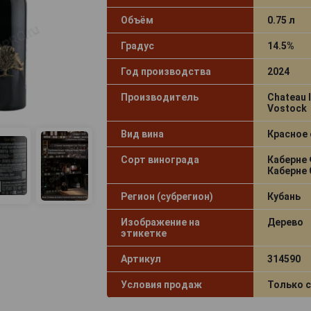
Объём
0.75 л
Градус
14.5%
Год производства
2024
Производитель
Chateau 
Vostock
Вид вина
Красное 
Сорт винограда
Каберне 
Каберне
Регион (субрегион)
Кубань
Изображение на
Дерево
этикетке
Артикул
314590
Условия продаж
Только 