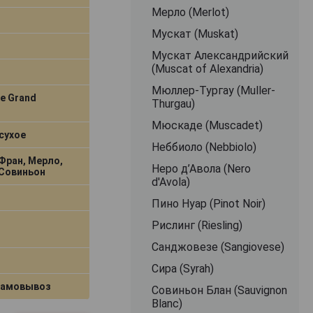
Мерло (Merlot)
Мускат (Muskat)
Мускат Александрийский
(Muscat of Alexandria)
Мюллер-Тургау (Muller-
le Grand
Thurgau)
Мюскаде (Muscadet)
сухое
Неббиоло (Nebbiolo)
Фран, Мерло,
Неро д’Авола (Nero
 Совиньон
d'Avola)
Пино Нуар (Pinot Noir)
Рислинг (Riesling)
Санджовезе (Sangiovese)
Сира (Syrah)
самовывоз
Совиньон Блан (Sauvignon
Blanc)