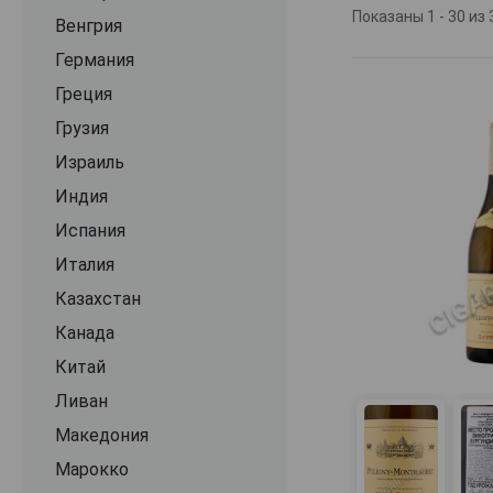
подчёркивать фа
Показаны 1 - 30 из 
Венгрия
Германия
Винная этикетк
стран, включая 
Греция
производителей
Грузия
Treehouse Wine 
найти широкий 
Израиль
Совиньон Блан, 
Индия
Привлекательн
Испания
символике и асс
для ценителей 
Италия
напитком.
Казахстан
Канада
Китай
Ливан
Македония
Марокко