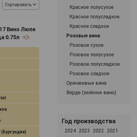
ких методик.
Сортировать
Красное полусухое
Красное полусладкое
укции из разных
 Среди известных
Красное сладкое
017 Вино Люпе
del Diablo, The
Розовые вина
а 0.75л
 категории можно
х как Шардоне и
Розовое сухое
а и Темпранильо.
Розовое полусухое
 их визуальной
енно интересными
Розовое полусладкое
рию, стоящую за
Розовое сладкое
Оранжевые вина
Верде (зелёное вино)
let
хое
Год производства
е
2024
2023
2022
2021
 (Бургундия)