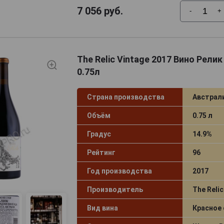
7 056
руб.
-
+
The Relic Vintage 2017 Вино Рели
0.75л
Страна производства
Австрал
Объём
0.75 л
Градус
14.9%
Рейтинг
96
Год производства
2017
Производитель
The Relic
Вид вина
Красное 