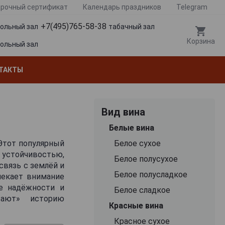
рочный сертификат
Календарь праздников
Telegram
+7(495)765-58-38
гольный зал
табачный зал
Корзина
гольный зал
ТАКТЫ
Вид вина
Белые вина
Этот популярный
Белое сухое
, устойчивостью,
Белое полусухое
связь с землёй и
Белое полусладкое
лекает внимание
ие надёжности и
Белое сладкое
вают» историю
Красные вина
х традициях или
ральности вина,
Красное сухое