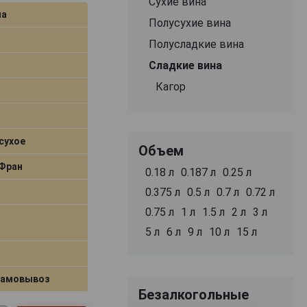
Сухие вина
на
Полусухие вина
Полусладкие вина
Сладкие вина
Кагор
сухое
Объем
 Фран
0.18 л
0.187 л
0.25 л
0.375 л
0.5 л
0.7 л
0.72 л
0.75 л
1 л
1.5 л
2 л
3 л
5 л
6 л
9 л
10 л
15 л
самовывоз
Безалкогольные