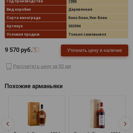
Год производства
1984
Вид коробки
Деревянная
Сорта винограда
Бако Блан,Уни-Блан
Артикул
302904
Условия продаж
Только самовывоз
9 570
руб.
Уточнить цену и наличие
Рассчитать цену за 50 мл
Похожие арманьяки