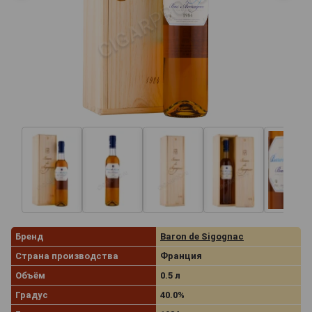
Бренд
Baron de Sigognac
Страна производства
Франция
Объём
0.5 л
Градус
40.0%