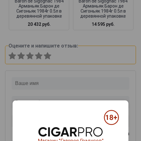
Baron de Sigognac 1984
Baron de Sigognac 1984
Арманьяк Барон де
Арманьяк Барон де
Сигоньяк 1984г 0.5л в
Сигоньяк 1984г 0.5л в
деревянной упаковке
деревянной упаковке
20 432 руб.
14 595 руб.
Оцените и напишите отзыв:
0
из 2000 знаков
Магазин "Галерея Градусов"