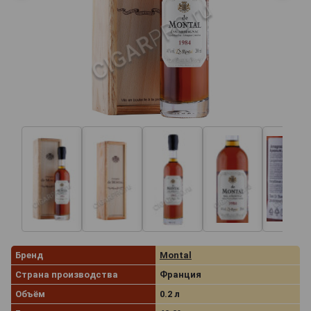
Бренд
Montal
Страна производства
Франция
Объём
0.2 л