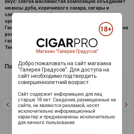
Вкус: слегка маслянистая композиция объединяет
нюансы дуба, коричневого сахара, сигары и
сливочного крема. В послевкусии заметны
ореховые акценты.
Гастрономическое сочетание: продукт подходит на
роль дижестива и гармонирует с блюдами
гасконской кухни.
Температура сервировки: 20-22 °C.
Магазин "Галерея Градусов"
Добро пожаловать на сайт магазина
Похожие арманьяки
“Галерея Градусов”. Для доступа на
сайт необходимо подтвердить
совершеннолетний возраст.
Сайт содержит информацию для лиц
старше 18 лет. Сведения, размещенные на
сайте, не являются рекламой, носят
исключительно информационный
Monluc 1984 years
Monluc 1984 years
характер и предназначены исключительно
Арманьяк Монлюк 1984г
Арманьяк Монлюк 1984г
для личного пользования.
0.7л в деревянной
0.7л в деревянной
упаковке
упаковке