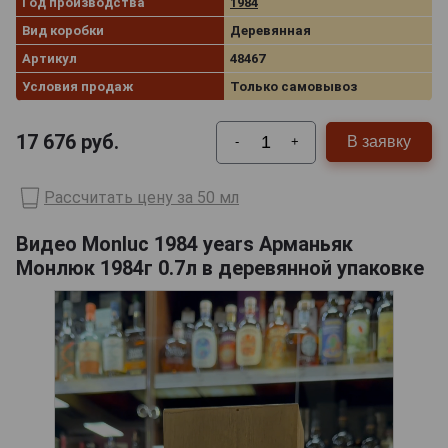
Год производства
1984
Вид коробки
Деревянная
Артикул
48467
Условия продаж
Только самовывоз
17 676
руб.
В заявку
-
+
Рассчитать цену за 50 мл
Видео Monluc 1984 years Арманьяк
Монлюк 1984г 0.7л в деревянной упаковке