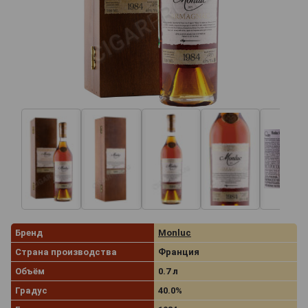
Бренд
Monluc
Страна производства
Франция
Объём
0.7 л
Градус
40.0%