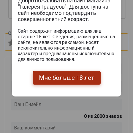
Добро пожаловать на сайт магазина
0.7л в подарочной
0.7л в подарочной
упаковке
упаковке
“Галерея Градусов”. Для доступа на
сайт необходимо подтвердить
20 432 руб.
14 595 руб.
совершеннолетний возраст.
Сайт содержит информацию для лиц
Оцените и напишите отзыв:
старше 18 лет. Сведения, размещенные на
сайте, не являются рекламой, носят
исключительно информационный
характер и предназначены исключительно
для личного пользования.
Мне больше 18 лет
0
из 2000 знаков