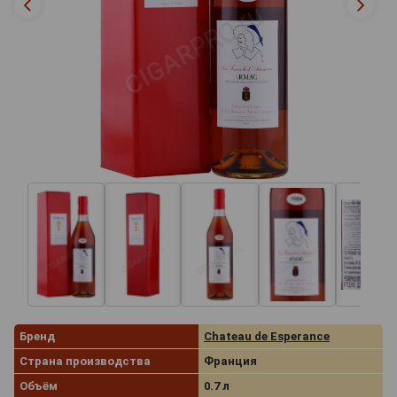
Бренд
Chateau de Esperance
Страна производства
Франция
Объём
0.7 л