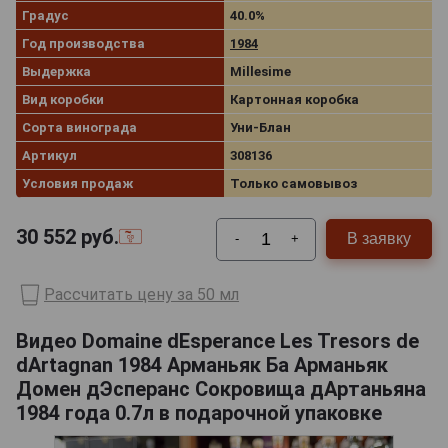
Градус
40.0%
Год производства
1984
Выдержка
Millesime
Вид коробки
Картонная коробка
Сорта винограда
Уни-Блан
Артикул
308136
Условия продаж
Только самовывоз
30 552
руб.
В заявку
-
+
Рассчитать цену за 50 мл
Видео Domaine dEsperance Les Tresors de
dArtagnan 1984 Арманьяк Ба Арманьяк
Домен дЭсперанс Сокровища дАртаньяна
1984 года 0.7л в подарочной упаковке