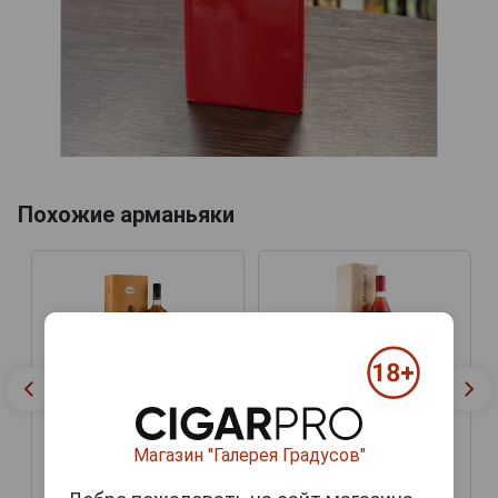
Похожие арманьяки
Domaine dEsperance Les
Domaine dEsperance Les
Tresors de dArtagnan
Tresors de dArtagnan
1984 Арманьяк Ба
1984 Арманьяк Ба
Арманьяк Домен
Арманьяк Домен
Магазин "Галерея Градусов"
дЭсперанс Сокровища
дЭсперанс Сокровища
дАртаньяна 1984 года
дАртаньяна 1984 года