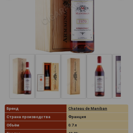
Бренд
Chateau de Maniban
Страна производства
Франция
Объём
0.7 л