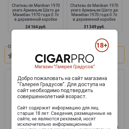
Chateau de Maniban 1970
Chateau de Maniban 1970
years Арманьяк Шато де
years Арманьяк Шато де
Манибан 1970 года 0.7л
Манибан 1970 года 0.7л
в деревянной коробке
в деревянной коробке
24 164 руб.
31 349 руб.
Оцените и напишите отзыв:
Магазин "Галерея Градусов"
Добро пожаловать на сайт магазина
“Галерея Градусов”. Для доступа на
сайт необходимо подтвердить
совершеннолетний возраст.
Сайт содержит информацию для лиц
старше 18 лет. Сведения, размещенные на
сайте, не являются рекламой, носят
исключительно информационный
0
из 2000 знаков