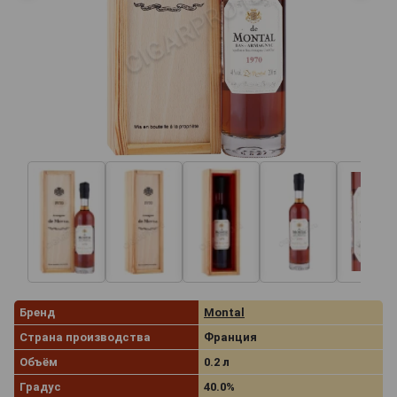
Бренд
Montal
Страна производства
Франция
Объём
0.2 л
Градус
40.0%