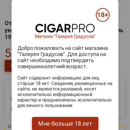
39 457 руб.
90 373 руб.
Отзывы на Bas Armagnac de Montal 1970
years Арманьяк Баз Арманьяк де Монталь
Магазин "Галерея Градусов"
1970 года 0.2л в деревянной упаковке
Добро пожаловать на сайт магазина
5
“Галерея Градусов”. Для доступа на
Всего
1
отзыв
сайт необходимо подтвердить
Напишите отзыв
совершеннолетний возраст.
Сайт содержит информацию для лиц
старше 18 лет. Сведения, размещенные на
сайте, не являются рекламой, носят
30 ноября 2025
исключительно информационный
Мария
характер и предназначены исключительно
для личного пользования.
Брала в первый раз , очень понравился вкус
Мне больше 18 лет
Оцените и напишите отзыв: