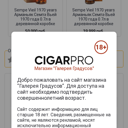
Sempe Vieil 1970 years
Sempe Vieil 1970 years
Арманьяк Семпэ Вьей
Арманьяк Семпэ Вьей
1970 года 0.7л в
1970 года 0.7л в
деревянной коробке
деревянной коробке
50 000 руб.
39 999 руб.
Оцените и напишите отзыв:
Магазин "Галерея Градусов"
Добро пожаловать на сайт магазина
“Галерея Градусов”. Для доступа на
сайт необходимо подтвердить
совершеннолетний возраст.
Сайт содержит информацию для лиц
старше 18 лет. Сведения, размещенные на
сайте, не являются рекламой, носят
исключительно информационный