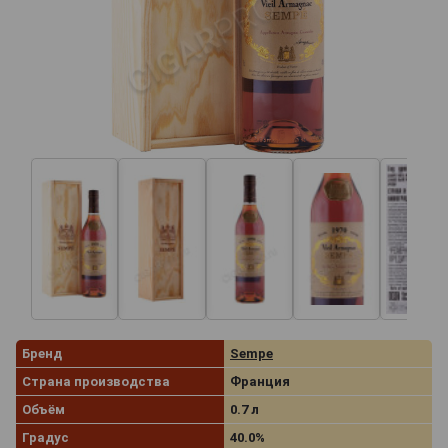
Бренд
Sempe
Страна производства
Франция
Объём
0.7 л
Градус
40.0%