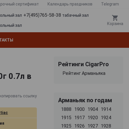
рочный сертификат
Календарь праздников
Telegram
+7(495)765-58-38
гольный зал
табачный зал
Корзина
гольный зал
ТАКТЫ
Рейтинги CigarPro
Рейтинг Арманьяка
г 0.7л в
копировать ссылку
Арманьяк по годам
1888
1900
1904
1914
tiac
1915
1917
1920
1924
ия
1925
1926
1927
1928