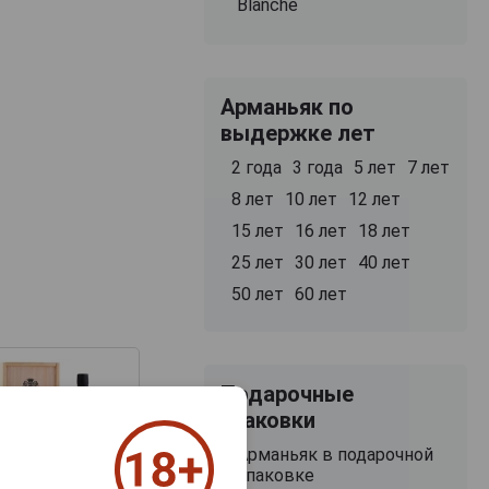
Blanche
Арманьяк по
выдержке лет
2 года
3 года
5 лет
7 лет
8 лет
10 лет
12 лет
15 лет
16 лет
18 лет
25 лет
30 лет
40 лет
50 лет
60 лет
Подарочные
упаковки
Арманьяк в подарочной
упаковке
De Pontiac 1970
De Pontiac 197