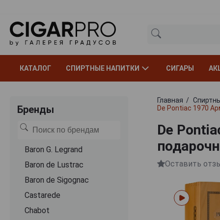
КАТАЛОГ
СПИРТНЫЕ НАПИТКИ
СИГАРЫ
АК
Главная
Спиртны
Бренды
De Pontiac 1970 А
De Ponti
подарочн
Baron G. Legrand
Оставить отз
Baron de Lustrac
Baron de Sigognac
Castarede
Chabot