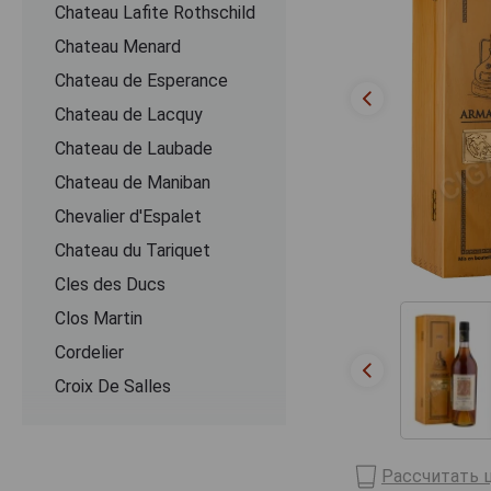
Chateau Lafite Rothschild
Chateau Menard
Chateau de Esperance
Chateau de Lacquy
Chateau de Laubade
Chateau de Maniban
Chevalier d'Espalet
Chаteau du Tariquet
Cles des Ducs
Clos Martin
Cordelier
Croix De Salles
Dartigalongue
De Pontiac
Рассчитать ц
Delord