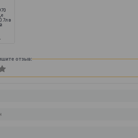
970
Де
0.7л в
й
.
ишите отзыв: