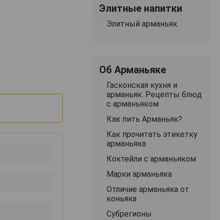
Элитные напитки
Элитный арманьяк
Об Арманьяке
Гасконская кухня и
арманьяк. Рецепты блюд
с арманьяком
Как пить Арманьяк?
Как прочитать этикетку
арманьяка
Коктейли с арманьяком
Марки арманьяка
Отличие арманьяка от
коньяка
Субрегионы