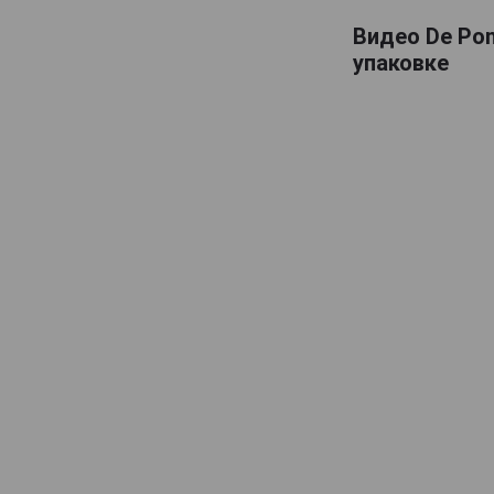
Domaine de Haubet
Видео De Pon
упаковке
Francis Darroze
Henri d'Osne
Janneau
Jean Cave
Joy
Laballe
Laberdolive
Lafontan
Laguille
Larressingle
Laterrade
Les Comtes de Cadignan
Les Delices de Juliette