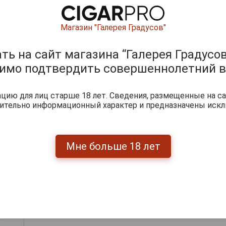
970
De Pontiac 1970
Магазин "Галерея Градусов"
Де
Арманьяк Де
0.7л в
Понтьяк 1970г 0.7л в
Пон
De Pontiac 1970
й
подарочной
Арманьяк Де
ь на сайт магазина “Галерея Градусов
упаковке
Понтьяк 1970г 0.7л в
подарочной
димо подтвердить совершеннолетний в
упаковке
.
90 373 руб.
32 922 руб.
ию для лиц старше 18 лет. Сведения, размещенные на са
чительно информационный характер и предназначены искл
итки по году производства
Мне больше 18 лет