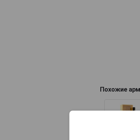
Maison Gelas
Marquis de Caussade
Marquis de Montesquiou
Marquis de Sauval
Monluc
Montal
Nismes Delclou
Prince d'Arignac
Saint Aubin
Похожие арм
Saint-Christeau
Samalens Bas
Sempe
Tresor des Rois
Uby