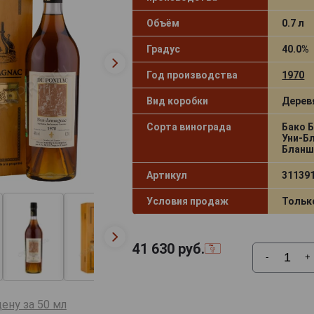
Объём
0.7 л
Градус
40.0%
Год производства
1970
Вид коробки
Дерев
Сорта винограда
Бако 
Уни-Б
Блан
Артикул
31139
Условия продаж
Тольк
41 630
руб.
-
+
ену за 50 мл