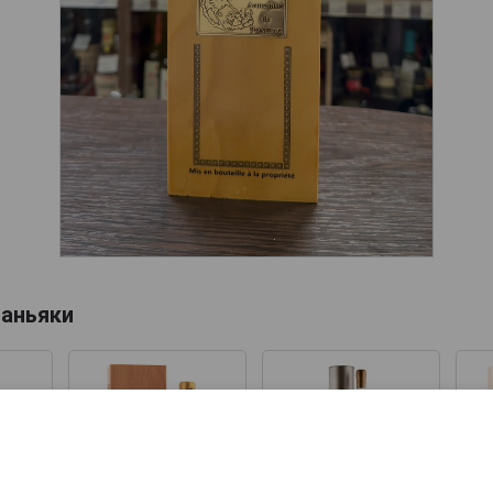
аньяки