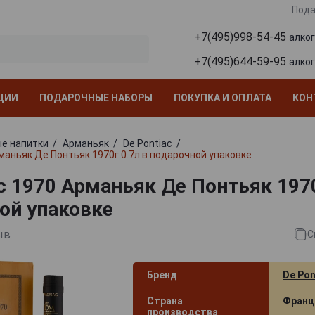
Пода
+7(495)998-54-45
алко
+7(495)644-59-95
алко
ЦИИ
ПОДАРОЧНЫЕ НАБОРЫ
ПОКУПКА И ОПЛАТА
КОН
е напитки
Арманьяк
De Pontiac
рманьяк Де Понтьяк 1970г 0.7л в подарочной упаковке
ac 1970 Арманьяк Де Понтьяк 1970
ой упаковке
ыв
С
Бренд
De Pon
Страна
Франц
производства