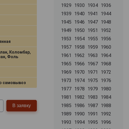
1929
1930
1934
1936
1939
1940
1941
1944
1945
1946
1947
1948
1949
1950
1951
1952
1953
1954
1955
1956
янная
1957
1958
1959
1960
Блан, Коломбар,
1961
1962
1963
1964
лан, Фоль
ш
1965
1966
1967
1968
1969
1970
1971
1972
1
1973
1974
1975
1976
о самовывоз
1977
1978
1979
1980
1981
1982
1983
1984
1985
1986
1987
1988
В заявку
1989
1990
1991
1992
1993
1994
1995
1996