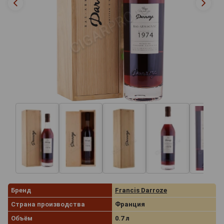
Бренд
Francis Darroze
Страна производства
Франция
Объём
0.7 л