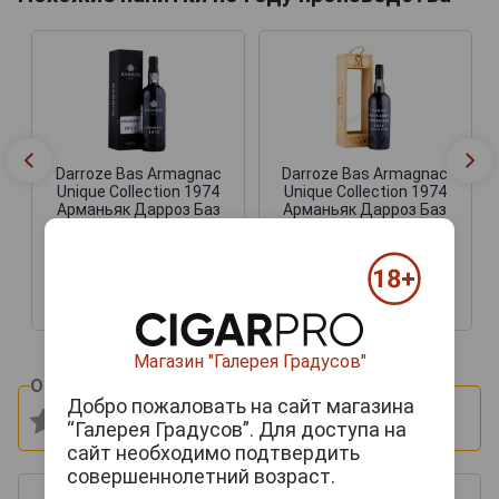
Darroze Bas Armagnac
Darroze Bas Armagnac
Unique Collection 1974
Unique Collection 1974
Арманьяк Дарроз Баз
Арманьяк Дарроз Баз
Арманьяк Уник
Арманьяк Уник
Коллексьон 1974 года
Коллексьон 1974 года
0.7л в деревянной
0.7л в деревянной
упаковке
упаковке
39 590 руб.
26 803 руб.
Магазин "Галерея Градусов"
Оцените и напишите отзыв:
Добро пожаловать на сайт магазина
“Галерея Градусов”. Для доступа на
сайт необходимо подтвердить
совершеннолетний возраст.