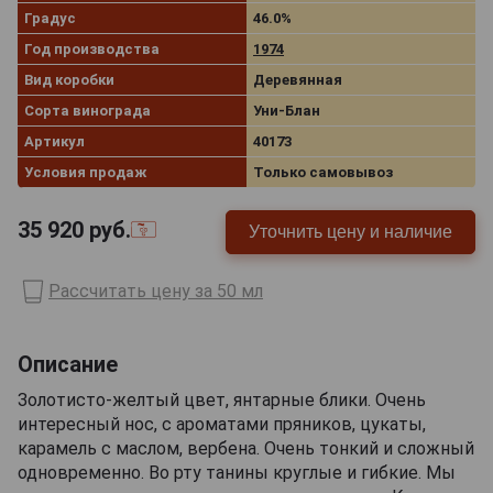
Градус
46.0%
Год производства
1974
Вид коробки
Деревянная
Сорта винограда
Уни-Блан
Артикул
40173
Условия продаж
Только самовывоз
35 920
руб.
Уточнить цену и наличие
Рассчитать цену за 50 мл
Описание
Золотисто-желтый цвет, янтарные блики. Очень
интересный нос, с ароматами пряников, цукаты,
карамель с маслом, вербена. Очень тонкий и сложный
одновременно. Во рту танины круглые и гибкие. Мы