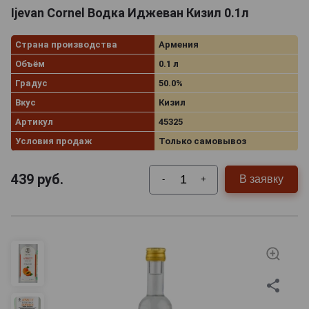
Ijevan Cornel Водка Иджеван Кизил 0.1л
Страна производства
Армения
Объём
0.1 л
Градус
50.0%
Вкус
Кизил
Артикул
45325
Условия продаж
Только самовывоз
439
руб.
В заявку
-
+