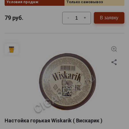
Условия продаж
Только самовывоз
79
руб.
В заявку
-
+
Настойка горькая Wiskarik ( Вискарик )