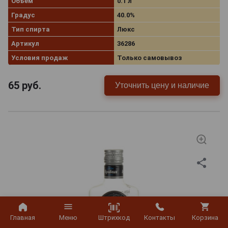
Объём
0.1 л
Градус
40.0%
Тип спирта
Люкс
Артикул
36286
Условия продаж
Только самовывоз
65
руб.
Уточнить цену и наличие
Штрихкод
Главная
Меню
Контакты
Корзина