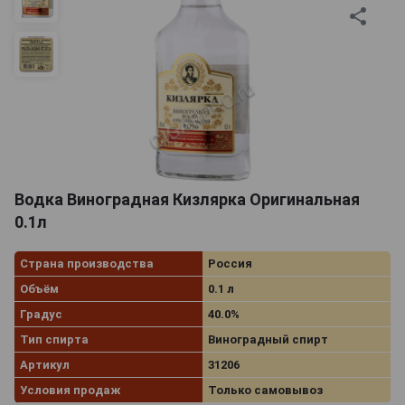
Водка Виноградная Кизлярка Оригинальная
0.1л
Страна производства
Россия
Объём
0.1 л
Градус
40.0%
Тип спирта
Виноградный спирт
Артикул
31206
Условия продаж
Только самовывоз