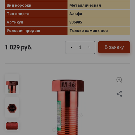
Вид коробки
Металлическая
Тип спирта
Альфа
Артикул
306985
Условия продаж
Только самовывоз
1 029
руб.
В заявку
-
+