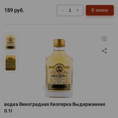
189
руб.
В заявку
-
+
водка Виноградная Кизлярка Выдержанная
0.1l