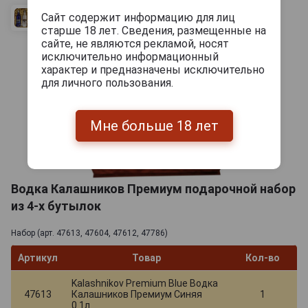
Сайт содержит информацию для лиц
старше 18 лет. Сведения, размещенные на
сайте, не являются рекламой, носят
исключительно информационный
характер и предназначены исключительно
для личного пользования.
Мне больше 18 лет
Водка Калашников Премиум подарочной набор
из 4-х бутылок
Набор (арт. 47613, 47604, 47612, 47786)
Артикул
Товар
Кол-во
Kalashnikov Premium Blue Водка
47613
Калашников Премиум Синяя
1
0.1л