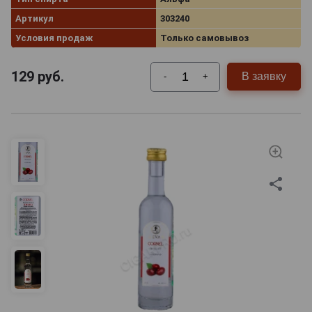
Артикул
303240
Условия продаж
Только самовывоз
129
руб.
В заявку
-
+