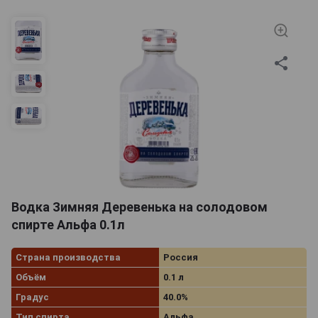
миллилитров можно и в качестве подарка для
коллекционера-алкоминималиста или ценителя
крепкого спиртного.
Водка Зимняя Деревенька на солодовом
спирте Альфа 0.1л
Страна производства
Россия
Объём
0.1 л
Градус
40.0%
Тип спирта
Альфа