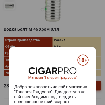
Водка Болт М 46 Хром 0.1л
Страна производства
Россия
Объём
0.1 л
Градус
40.0%
Тип спирта
Альфа
Артикул
311802
Условия продаж
Только самовывоз
Магазин "Галерея Градусов"
281
руб.
В заявку
-
+
Добро пожаловать на сайт магазина
“Галерея Градусов”. Для доступа на
сайт необходимо подтвердить
совершеннолетний возраст.