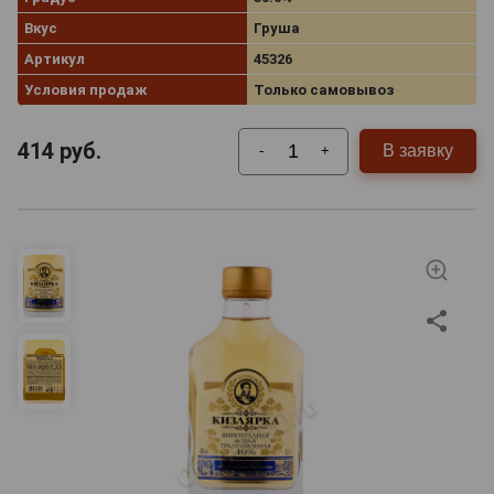
Вкус
Груша
Артикул
45326
Условия продаж
Только самовывоз
414
руб.
В заявку
-
+