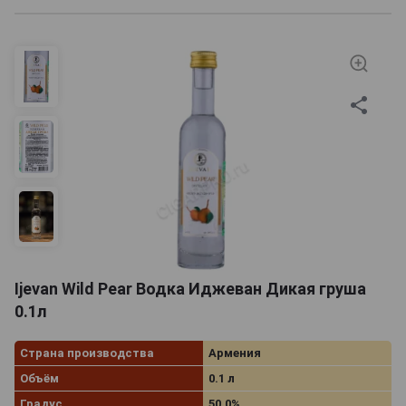
Ijevan Wild Pear Водка Иджеван Дикая груша
0.1л
Страна производства
Армения
Объём
0.1 л
Градус
50.0%