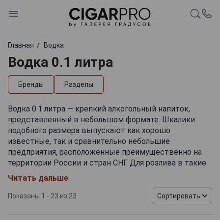
Главная
Водка
Водка 0.1 литра
Бренды
Разделы
Водка 0.1 литра — крепкий алкогольный напиток,
представленный в небольшом формате. Шкалики
подобного размера выпускают как хорошо
известные, так и сравнительно небольшие
предприятия, расположенные преимущественно на
территории России и стран СНГ. Для розлива в такие
миниатюры производители отбирают, как правило,
Читать дальше
ароматизированные сорта водки. Тем самым
покупателю дают возможность оценить вкус
Показаны 1 - 23 из 23
Сортировать
напитка до того, как приобрести его в большем
формате. Выбрать несколько шкаликов водки по 100