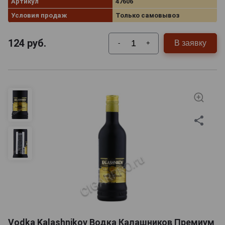
Артикул
47606
Условия продаж
Только самовывоз
124
руб.
В заявку
-
+
Vodka Kalashnikov Водка Калашников Премиум