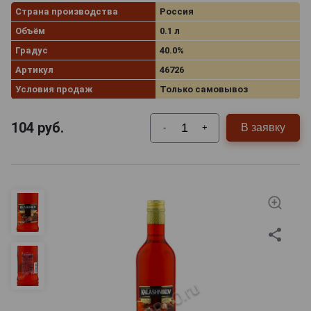
Страна производства
Россия
Объём
0.1 л
Градус
40.0%
Артикул
46726
Условия продаж
Только самовывоз
104
руб.
В заявку
-
+