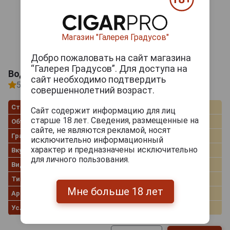
Магазин "Галерея Градусов"
Добро пожаловать на сайт магазина
“Галерея Градусов”. Для доступа на
Водка Болор клюквенная
сайт необходимо подтвердить
5
1 отзыв
совершеннолетний возраст.
Страна производства
Россия
Сайт содержит информацию для лиц
старше 18 лет. Сведения, размещенные на
Объём
0.75 л
сайте, не являются рекламой, носят
Градус
35.0%
исключительно информационный
характер и предназначены исключительно
Вкус
Клюква
для личного пользования.
Вид коробки
Картонная коробка
Тип спирта
Альфа
Мне больше 18 лет
Артикул
38799
Условия продаж
Только самовывоз