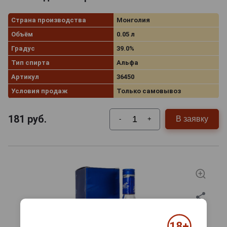
Страна производства
Монголия
Объём
0.05 л
Градус
39.0%
Тип спирта
Альфа
Артикул
36450
Условия продаж
Только самовывоз
181
руб.
В заявку
-
+