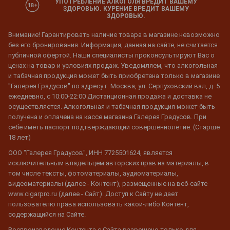
УПОТРЕБЛЕНИЕ АЛКОГОЛЯ ВРЕДИТ ВАШЕМУ
ЗДОРОВЬЮ. КУРЕНИЕ ВРЕДИТ ВАШЕМУ
ЗДОРОВЬЮ.
Внимание! Гарантировать наличие товара в магазине невозможно
без его бронирования. Информация, данная на сайте, не считается
публичной офертой. Наши специалисты проконсультируют Вас о
ценах на товар и условиях продаж. Уведомляем, что алкогольная
и табачная продукция может быть приобретена только в магазине
"Галерея Градусов" по адресу г. Москва, ул. Серпуховский вал, д. 5
ежедневно, с 10:00-22:00 Дистанционная продажа и доставка не
осуществляется. Алкогольная и табачная продукция может быть
получена и оплачена на кассе магазина Галерея Градусов. При
себе иметь паспорт подтверждающий совершеннолетие. (Старше
18 лет)
ООО "Галерея Градусов", ИНН 7725501624, является
исключительным владельцем авторских прав на материалы, в
том числе тексты, фотоматериалы, аудиоматериалы,
видеоматериалы (далее - Контент), размещенные на веб-сайте
www.cigarpro.ru (далее - Сайт). Доступ к Сайту не дает
пользователю права использовать какой-либо Контент,
содержащийся на Сайте.
Воспроизведение Контента с Сайта разрешено только для