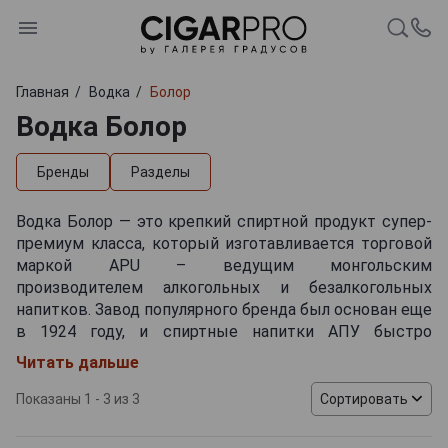
Главная
Водка
Болор
Водка Болор
Бренды
Разделы
Водка Болор — это крепкий спиртной продукт супер-
премиум класса, который изготавливается торговой
маркой APU – ведущим монгольским
производителем алкогольных и безалкогольных
напитков. Завод популярного бренда был основан еще
в 1924 году, и спиртные напитки АПУ быстро
завоевали уважение потребителей. Товары
Читать дальше
предприятия поставлялись во многие части СССР и
некоторые зарубежные страны. Сейчас география
Показаны 1 - 3 из 3
Сортировать
экспорта расширилась, пополнившись Южной
Кореей, США и европейскими государствами.